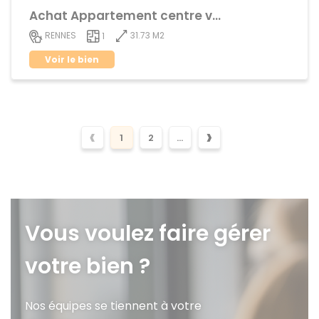
Achat Appartement centre ville
31.73 M2
RENNES
1
Voir le bien
‹
›
1
2
...
Vous voulez faire gérer
votre bien ?
Nos équipes se tiennent à votre