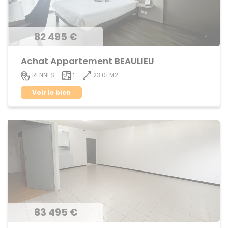
82 495 €
Achat Appartement BEAULIEU
23.01 M2
RENNES
1
Voir le bien
83 495 €