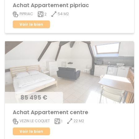
Achat Appartement pipriac
54 M2
PIPRIAC
2
Voir le bien
85 495 €
Achat Appartement centre
22 M2
VEZIN LE COQUET
1
Voir le bien