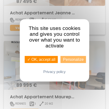
87 495 €
Achat Appartement Jeanne d'Arc
15.51 M2
RENNES
1
This site uses cookies
Voir le bien
and gives you control
over what you want to
activate
✓ OK, accept all
Personalize
Privacy policy
89 995 €
Achat Appartement Maurepas
20 M2
RENNES
1