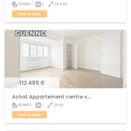
28.6 M2
RENNES
2
Voir le bien
112 495 €
Achat Appartement centre ville
24 M2
RENNES
1
Voir le bien