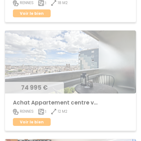
18 M2
RENNES
1
Voir le bien
74 995 €
Achat Appartement centre ville
12 M2
RENNES
1
Voir le bien