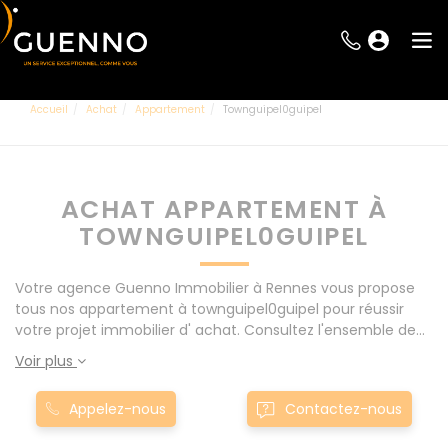
Accueil
Achat
Appartement
Townguipel0guipel
ACHAT APPARTEMENT À
TOWNGUIPEL0GUIPEL
Votre agence Guenno Immobilier à Rennes vous propose
tous nos appartement à townguipel0guipel pour réussir
votre projet immobilier d' achat. Consultez l'ensemble de
nos offres à Rennes mais également aux alentours : Le
Voir plus
Rheu, Pacé, Montgermont... Nos appartement à
townguipel0guipel sont proposés au meilleur prix du
Appelez-nous
Contactez-nous
marché pour permettre au plus grand nombre de réussir
son projet immobilier. Nous mettons à votre disposition