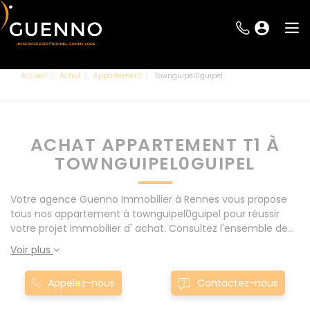
Accueil
Achat
Appartement
Townguipel0guipel
ACHAT APPARTEMENT T1 À
TOWNGUIPEL0GUIPEL
Votre agence Guenno Immobilier à Rennes vous propose
tous nos appartement à townguipel0guipel pour réussir
votre projet immobilier d' achat. Consultez l'ensemble de
nos offres à Rennes mais également aux alentours : Le
Voir plus
Rheu, Pacé, Montgermont... Nos appartement T1 à
townguipel0guipel sont proposés au meilleur prix du
Appelez-nous
Contactez-nous
marché pour permettre au plus grand nombre de réussir
son projet immobilier. Nous mettons à votre disposition