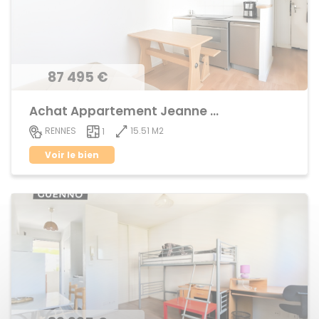
87 495 €
Achat Appartement Jeanne d'Arc
15.51 M2
RENNES
1
Voir le bien