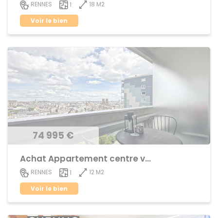
18 M2
RENNES
1
Voir le bien
74 995 €
Achat Appartement centre ville
12 M2
RENNES
1
Voir le bien