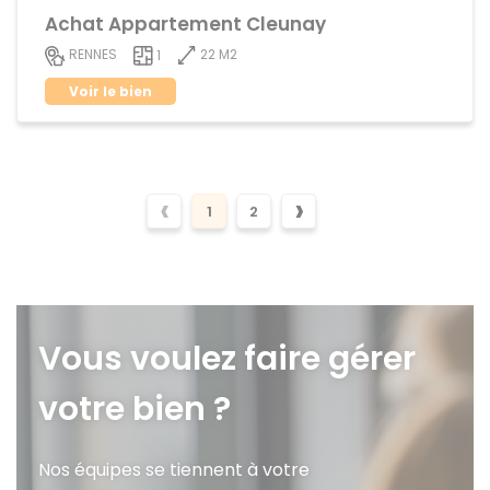
Achat Appartement Cleunay
22 M2
RENNES
1
Voir le bien
‹
›
1
2
Vous voulez faire gérer
votre bien ?
Nos équipes se tiennent à votre