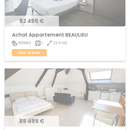
82 495 €
Achat Appartement BEAULIEU
23.01 M2
RENNES
1
Voir le bien
85 495 €