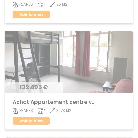
26 M2
RENNES
1
Voir le bien
132 495 €
Achat Appartement centre ville
31.73 M2
RENNES
1
Voir le bien