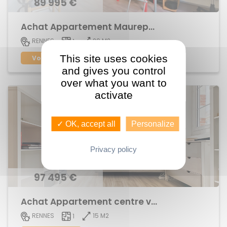
89 995 €
Achat Appartement Maurepas
20 M2
RENNES
1
This site uses cookies
Voir le bien
and gives you control
over what you want to
activate
✓ OK, accept all
Personalize
Privacy policy
97 495 €
Achat Appartement centre ville
15 M2
RENNES
1