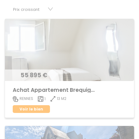
parkings, cessions de baux, fonds de commerces,
appartements, maisons, immeubles, terrains et murs.
55 895 €
Achat Appartement Brequigny
13 M2
RENNES
1
Voir le bien