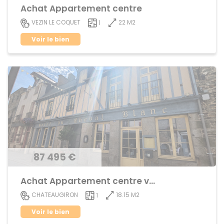
Achat Appartement centre
22 M2
VEZIN LE COQUET
1
Voir le bien
87 495 €
Achat Appartement centre ville
18.15 M2
CHATEAUGIRON
1
Voir le bien