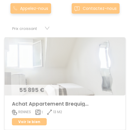
Nos appartement T1 à townla-chapelle-chaussee0la-
Appelez-nous
Contactez-nous
chapelle-chaussee sont proposés au meilleur prix du
marché pour permettre au plus grand nombre de réussir
son projet immobilier. Nous mettons à votre disposition
parkings, cessions de baux, fonds de commerces,
appartements, maisons, immeubles, terrains et murs.
55 895 €
Achat Appartement Brequigny
13 M2
RENNES
1
Voir le bien