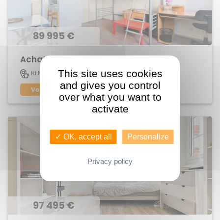
89 995 €
Achat Appartement Maurepas
This site uses cookies
20 M2
RENNES
1
and gives you control
Voir le bien
over what you want to
activate
✓ OK, accept all
Personalize
Privacy policy
97 495 €