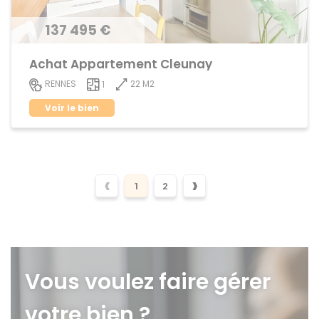
137 495 €
Achat Appartement Cleunay
22 M2
RENNES
1
Voir le bien
‹
›
1
2
Vous voulez faire gérer
votre bien ?