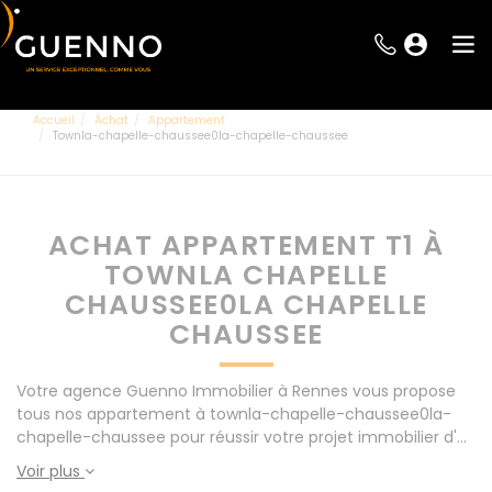
Accueil
Achat
Appartement
Townla-chapelle-chaussee0la-chapelle-chaussee
ACHAT APPARTEMENT T1 À
TOWNLA CHAPELLE
CHAUSSEE0LA CHAPELLE
CHAUSSEE
Votre agence Guenno Immobilier à Rennes vous propose
tous nos appartement à townla-chapelle-chaussee0la-
chapelle-chaussee pour réussir votre projet immobilier d'
achat. Consultez l'ensemble de nos offres à Rennes mais
Voir plus
également aux alentours : Le Rheu, Pacé, Montgermont...