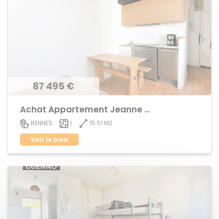
87 495 €
Achat Appartement Jeanne d'Arc
15.51 M2
RENNES
1
Voir le bien