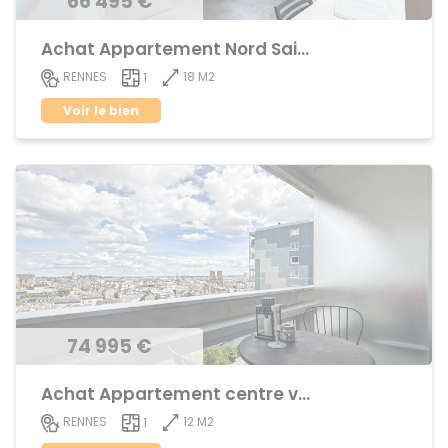
66 495 €
Achat Appartement Nord Saint-Martin
18 M2
RENNES
1
Voir le bien
74 995 €
Achat Appartement centre ville
12 M2
RENNES
1