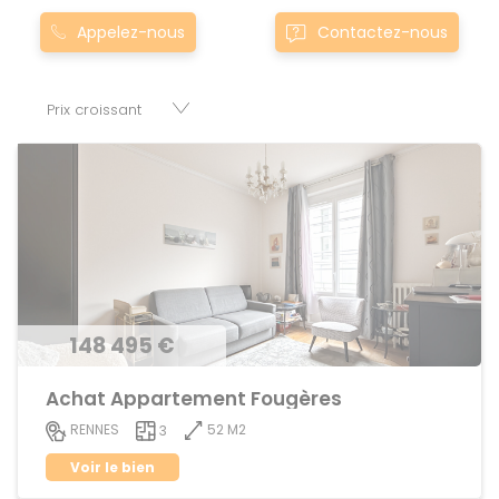
Nos appartement T3 à townla-chapelle-chaussee0la-
Appelez-nous
Contactez-nous
chapelle-chaussee sont proposés au meilleur prix du
marché pour permettre au plus grand nombre de réussir
son projet immobilier. Nous mettons à votre disposition
parkings, cessions de baux, fonds de commerces,
appartements, maisons, immeubles, terrains et murs.
148 495 €
Achat Appartement Fougères
52 M2
RENNES
3
Voir le bien