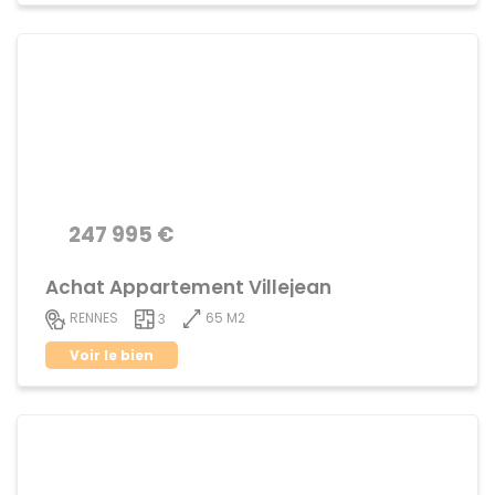
247 995 €
Achat Appartement Villejean
65 M2
RENNES
3
Voir le bien