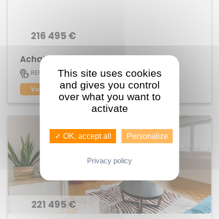
216 495 €
Achat Appartement Sacré Coeur
This site uses cookies
51 M2
RENNES
3
and gives you control
Voir le bien
over what you want to
activate
✓ OK, accept all
Personalize
Privacy policy
221 495 €