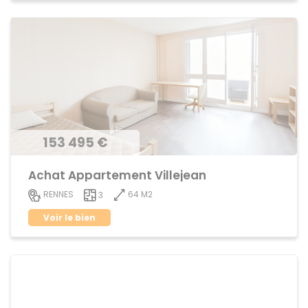
153 495 €
Achat Appartement Villejean
64 M2
RENNES
3
Voir le bien