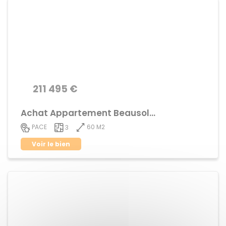
211 495 €
Achat Appartement Beausoleil
60 M2
PACE
3
Voir le bien