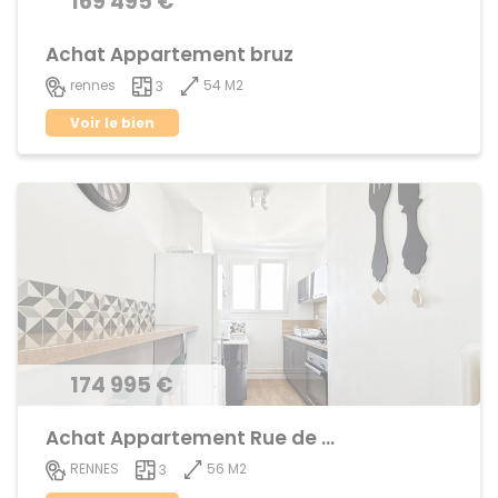
169 495 €
Achat Appartement bruz
54 M2
rennes
3
Voir le bien
174 995 €
Achat Appartement Rue de Nantes
56 M2
RENNES
3