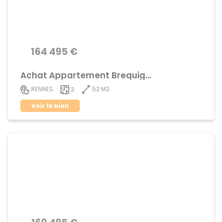
164 495 €
Achat Appartement Brequigny
52 M2
RENNES
3
Voir le bien