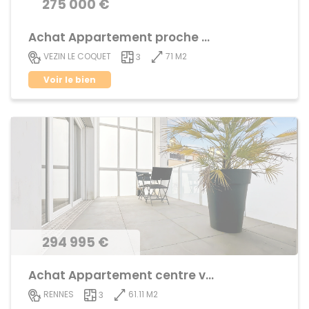
275 000 €
Achat Appartement proche centre ville
71 M2
VEZIN LE COQUET
3
Voir le bien
294 995 €
Achat Appartement centre ville
61.11 M2
RENNES
3