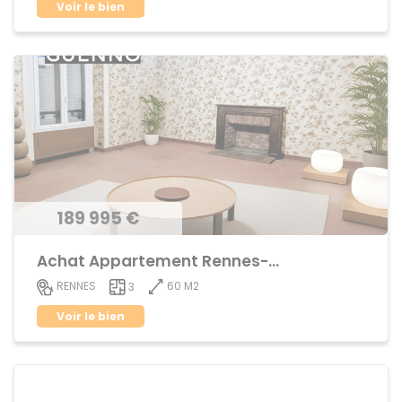
Voir le bien
189 995 €
Achat Appartement Rennes-Cleunay
60 M2
RENNES
3
Voir le bien