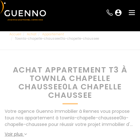
Accueil
Achat
Appartement
Townla-chapelle-chaussee0la-chapelle-chaussee
ACHAT APPARTEMENT T3 À
TOWNLA CHAPELLE
CHAUSSEE0LA CHAPELLE
CHAUSSEE
Votre agence Guenno Immobilier à Rennes vous propose
tous nos appartement à townla-chapelle-chaussee0la-
chapelle-chaussee pour réussir votre projet immobilier d'
achat. Consultez l'ensemble de nos offres à Rennes mais
Voir plus
également aux alentours : Le Rheu, Pacé, Montgermont...