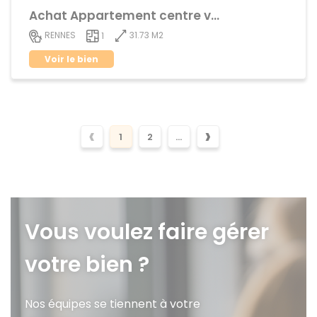
Achat Appartement centre ville
31.73 M2
RENNES
1
Voir le bien
‹
›
1
2
...
Vous voulez faire gérer
votre bien ?
Nos équipes se tiennent à votre