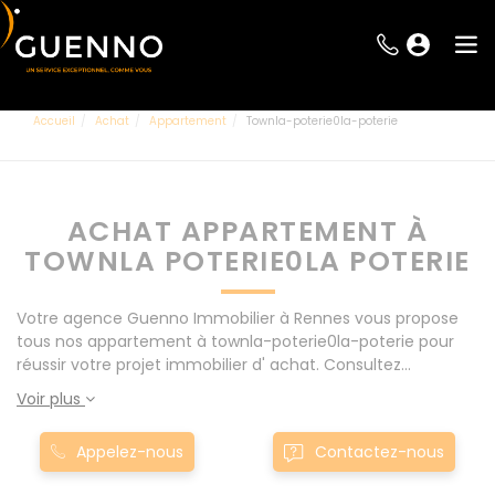
Accueil
Achat
Appartement
Townla-poterie0la-poterie
ACHAT APPARTEMENT À
TOWNLA POTERIE0LA POTERIE
Votre agence Guenno Immobilier à Rennes vous propose
tous nos appartement à townla-poterie0la-poterie pour
réussir votre projet immobilier d' achat. Consultez
l'ensemble de nos offres à Rennes mais également aux
Voir plus
alentours : Le Rheu, Pacé, Montgermont... Nos appartement
à townla-poterie0la-poterie sont proposés au meilleur prix
Appelez-nous
Contactez-nous
du marché pour permettre au plus grand nombre de
réussir son projet immobilier. Nous mettons à votre