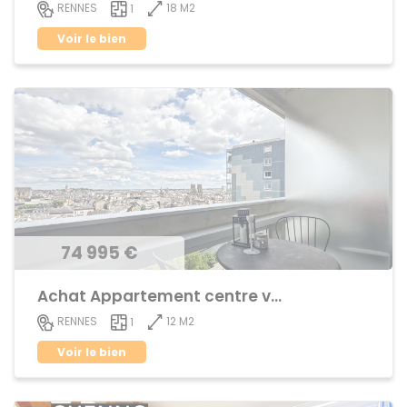
18 M2
RENNES
1
Voir le bien
74 995 €
Achat Appartement centre ville
12 M2
RENNES
1
Voir le bien