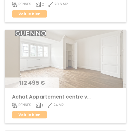
28.6 M2
RENNES
2
Voir le bien
112 495 €
Achat Appartement centre ville
24 M2
RENNES
1
Voir le bien