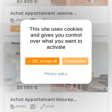
87 495 €
Achat Appartement Jeanne d'Arc
15.51 M2
RENNES
1
This site uses cookies
Voir le bien
and gives you control
over what you want to
activate
✓ OK, accept all
Personalize
Privacy policy
89 995 €
Achat Appartement Maurepas
20 M2
RENNES
1