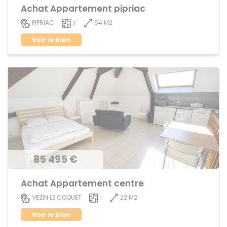
Achat Appartement pipriac
54 M2
PIPRIAC
2
Voir le bien
85 495 €
Achat Appartement centre
22 M2
VEZIN LE COQUET
1
Voir le bien