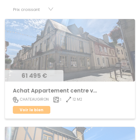
disposition parkings, cessions de baux, fonds de
commerces, appartements, maisons, immeubles, terrains
et murs.
61 495 €
Achat Appartement centre ville
12 M2
CHATEAUGIRON
1
Voir le bien