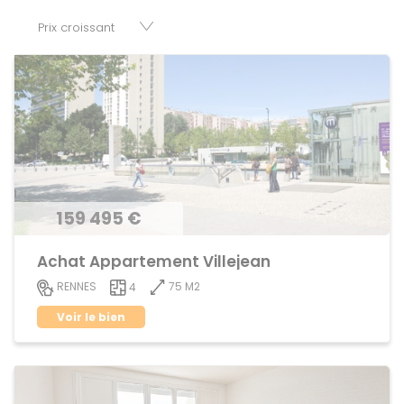
disposition parkings, cessions de baux, fonds de
commerces, appartements, maisons, immeubles, terrains
et murs.
159 495 €
Achat Appartement Villejean
75 M2
RENNES
4
Voir le bien