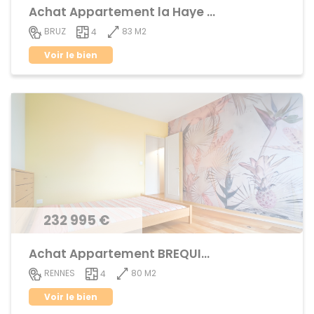
Achat Appartement la Haye de Pan
83 M2
BRUZ
4
Voir le bien
232 995 €
Achat Appartement BREQUIGNY
80 M2
RENNES
4
Voir le bien