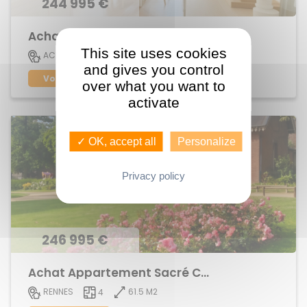
244 995 €
Achat Appartement centre ville
This site uses cookies
73 M2
ACIGNE
4
and gives you control
Voir le bien
over what you want to
activate
✓ OK, accept all
Personalize
Privacy policy
246 995 €
Achat Appartement Sacré Coeurs
61.5 M2
RENNES
4