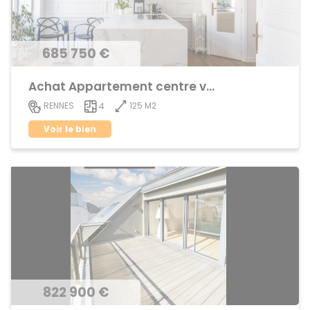
685 750 €
Achat Appartement centre ville
125 M2
RENNES
4
Voir le bien
822 900 €