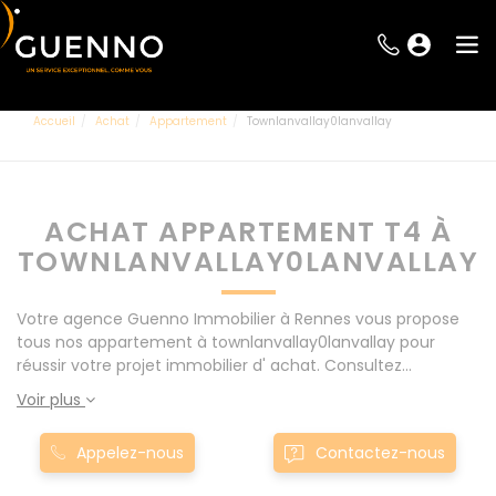
Accueil
Achat
Appartement
Townlanvallay0lanvallay
ACHAT APPARTEMENT T4 À
TOWNLANVALLAY0LANVALLAY
Votre agence Guenno Immobilier à Rennes vous propose
tous nos appartement à townlanvallay0lanvallay pour
réussir votre projet immobilier d' achat. Consultez
l'ensemble de nos offres à Rennes mais également aux
Voir plus
alentours : Le Rheu, Pacé, Montgermont... Nos appartement
T4 à townlanvallay0lanvallay sont proposés au meilleur prix
Appelez-nous
Contactez-nous
du marché pour permettre au plus grand nombre de
réussir son projet immobilier. Nous mettons à votre