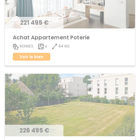
221 495 €
Achat Appartement Poterie
84 M2
RENNES
4
Voir le bien
226 495 €