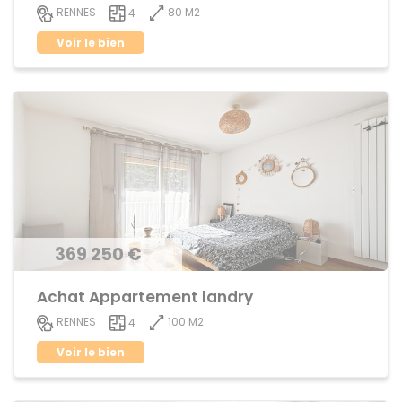
80 M2
RENNES
4
Voir le bien
369 250 €
Achat Appartement landry
100 M2
RENNES
4
Voir le bien