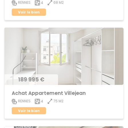
68 M2
RENNES
4
Voir le bien
189 995 €
Achat Appartement Villejean
75 M2
RENNES
4
Voir le bien