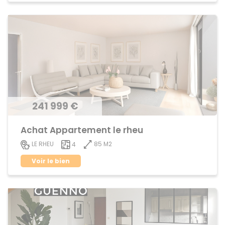
241 999 €
Achat Appartement le rheu
85 M2
LE RHEU
4
Voir le bien