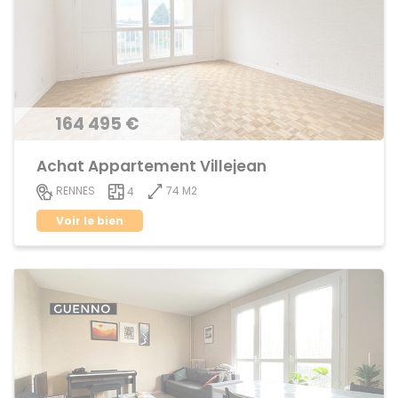
164 495 €
Achat Appartement Villejean
74 M2
RENNES
4
Voir le bien