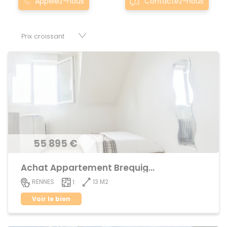
Appelez-nous
Contactez-nous
fougeray sont proposés au meilleur prix du marché pour
permettre au plus grand nombre de réussir son projet
immobilier. Nous mettons à votre disposition parkings,
cessions de baux, fonds de commerces, appartements,
maisons, immeubles, terrains et murs.
55 895 €
Achat Appartement Brequigny
13 M2
RENNES
1
Voir le bien