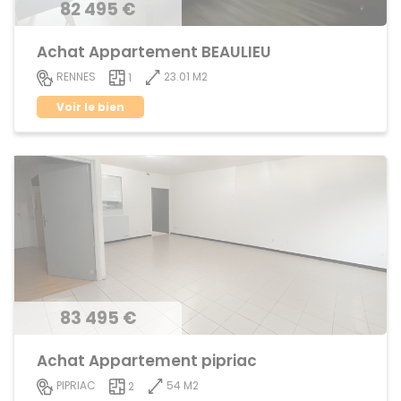
82 495 €
Achat Appartement BEAULIEU
23.01 M2
RENNES
1
Voir le bien
83 495 €
Achat Appartement pipriac
54 M2
PIPRIAC
2