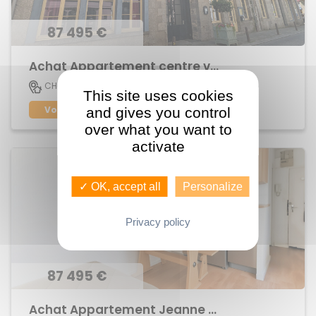
87 495 €
Achat Appartement centre ville
18.2 M2
CHATEAUGIRON
1
This site uses cookies
Voir le bien
and gives you control
over what you want to
activate
✓ OK, accept all
Personalize
Privacy policy
87 495 €
Achat Appartement Jeanne d'Arc