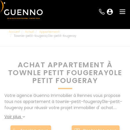
Accueil
Achat
Appartement
Townle-petit-fougeray0le-petit-fougeray
ACHAT APPARTEMENT À
TOWNLE PETIT FOUGERAY0LE
PETIT FOUGERAY
Votre agence Guenno Immobilier à Rennes vous propose
tous nos appartement à townle-petit-fougeray0le-petit-
fougeray pour réussir votre projet immobilier d' achat.
Consultez l'ensemble de nos offres à Rennes mais
Voir plus
également aux alentours : Le Rheu, Pacé, Montgermont...
Nos appartement à townle-petit-fougeray0le-petit-