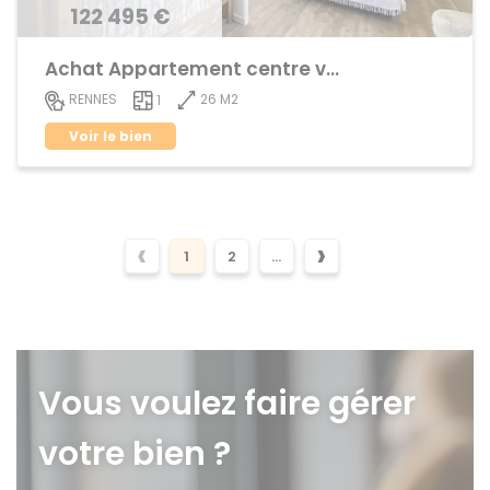
122 495 €
Achat Appartement centre ville
26 M2
RENNES
1
Voir le bien
‹
›
1
2
...
Vous voulez faire gérer
votre bien ?