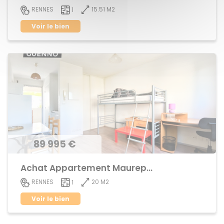
15.51 M2
RENNES
1
Voir le bien
89 995 €
Achat Appartement Maurepas
20 M2
RENNES
1
Voir le bien