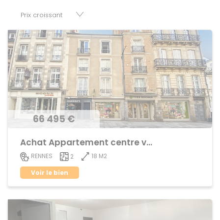
disposition parkings, cessions de baux, fonds de
commerces, appartements, maisons, immeubles, terrains
et murs.
66 495 €
Achat Appartement centre ville
18 M2
RENNES
2
Voir le bien