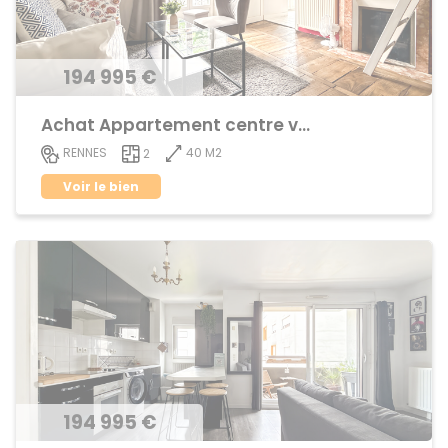
194 995 €
Achat Appartement centre ville
40 M2
RENNES
2
Voir le bien
194 995 €