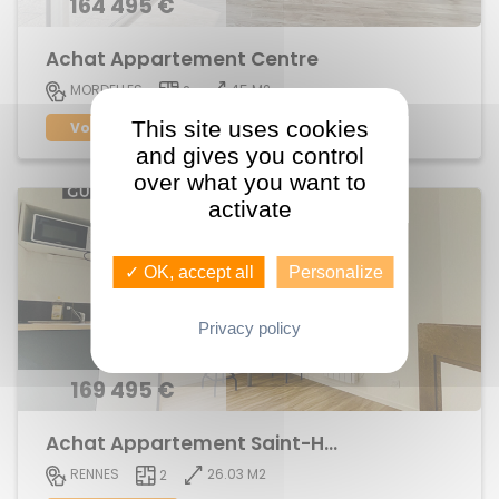
164 495 €
Achat Appartement Centre
45 M2
MORDELLES
2
This site uses cookies
Voir le bien
and gives you control
over what you want to
activate
✓ OK, accept all
Personalize
Privacy policy
169 495 €
Achat Appartement Saint-Helier
26.03 M2
RENNES
2