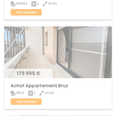
33 M2
RENNES
2
Voir le bien
179 995 €
Achat Appartement Bruz
49 M2
BRUZ
2
Voir le bien