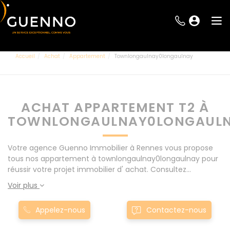
Accueil
Achat
Appartement
Townlongaulnay0longaulnay
ACHAT APPARTEMENT T2 À
TOWNLONGAULNAY0LONGAUL
Votre agence Guenno Immobilier à Rennes vous propose
tous nos appartement à townlongaulnay0longaulnay pour
réussir votre projet immobilier d' achat. Consultez
l'ensemble de nos offres à Rennes mais également aux
Voir plus
alentours : Le Rheu, Pacé, Montgermont... Nos appartement
T2 à townlongaulnay0longaulnay sont proposés au meilleur
Appelez-nous
Contactez-nous
prix du marché pour permettre au plus grand nombre de
réussir son projet immobilier. Nous mettons à votre