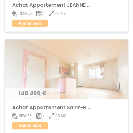
Achat Appartement JEANNE d'ARC - BEAULIEU
47 M2
RENNES
2
Voir le bien
148 495 €
Achat Appartement Saint-Helier
40 M2
RENNES
2
Voir le bien