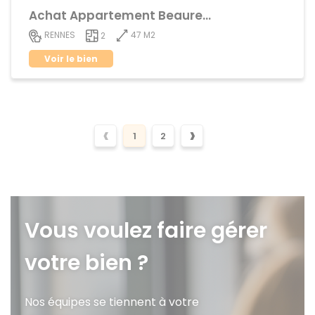
Achat Appartement Beauregard
47 M2
RENNES
2
Voir le bien
‹
›
1
2
Vous voulez faire gérer
votre bien ?
Nos équipes se tiennent à votre