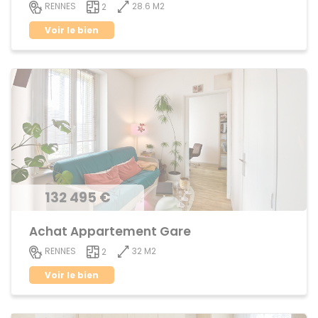
28.6 M2
RENNES
2
Voir le bien
132 495 €
Achat Appartement Gare
32 M2
RENNES
2
Voir le bien