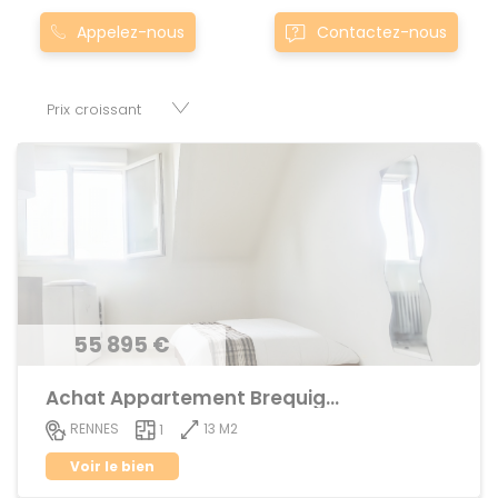
Montgermont... Nos appartement T1 à townmarcillu00e9-
Appelez-nous
Contactez-nous
robert0marcillu00e9-robert sont proposés au meilleur prix
du marché pour permettre au plus grand nombre de
réussir son projet immobilier. Nous mettons à votre
disposition parkings, cessions de baux, fonds de
commerces, appartements, maisons, immeubles, terrains
et murs.
55 895 €
Achat Appartement Brequigny
13 M2
RENNES
1
Voir le bien