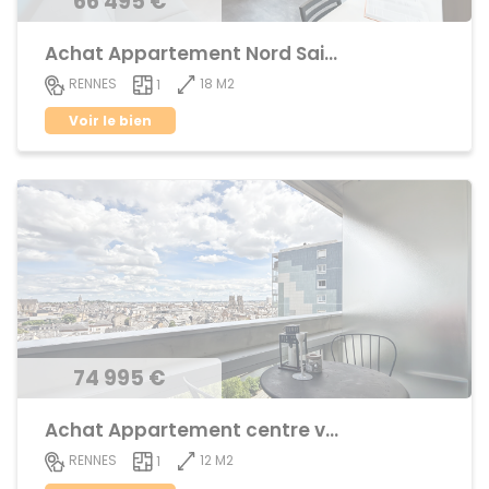
66 495 €
Achat Appartement Nord Saint-Martin
18 M2
RENNES
1
Voir le bien
74 995 €
Achat Appartement centre ville
12 M2
RENNES
1