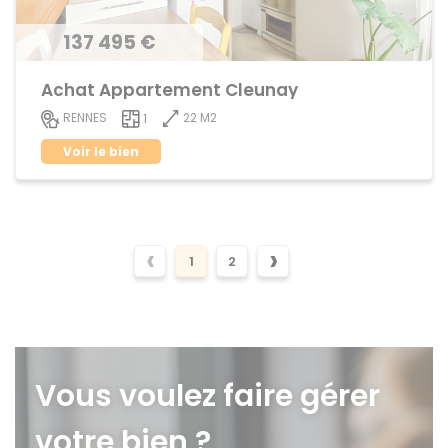
137 495 €
Achat Appartement Cleunay
22 M2
RENNES
1
Voir le bien
‹
›
1
2
Vous voulez faire gérer
votre bien ?