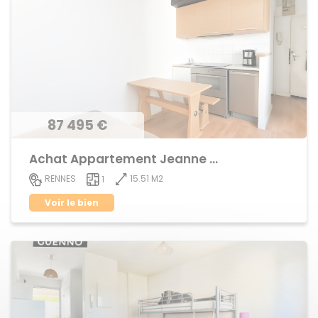
87 495 €
Achat Appartement Jeanne d'Arc
15.51 M2
RENNES
1
Voir le bien