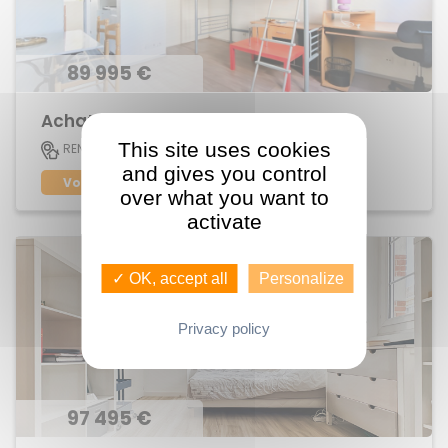
89 995 €
Achat Appartement Maurepas
This site uses cookies
20 M2
RENNES
1
and gives you control
Voir le bien
over what you want to
activate
✓ OK, accept all
Personalize
Privacy policy
97 495 €