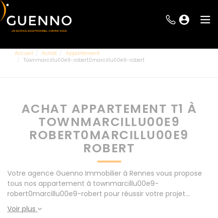
Accueil
Achat
Appartement
Townmarcillu00e9-robert0marcillu00e9-robert
ACHAT APPARTEMENT T1 À
TOWNMARCILLU00E9
ROBERT0MARCILLU00E9
ROBERT
Votre agence Guenno Immobilier à Rennes vous propose
tous nos appartement à townmarcillu00e9-
robert0marcillu00e9-robert pour réussir votre projet
immobilier d' achat. Consultez l'ensemble de nos offres à
Voir plus
Rennes mais également aux alentours : Le Rheu, Pacé,