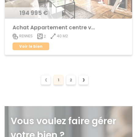
194 995 €
Achat Appartement centre ville
40 M2
RENNES
2
Voir le bien
‹
›
1
2
Vous voulez faire gérer
votre bien ?