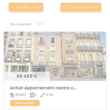
Montgermont... Nos appartement T2 à townmarcillu00e9-
Appelez-nous
Contactez-nous
robert0marcillu00e9-robert sont proposés au meilleur prix
du marché pour permettre au plus grand nombre de
réussir son projet immobilier. Nous mettons à votre
disposition parkings, cessions de baux, fonds de
commerces, appartements, maisons, immeubles, terrains
et murs.
66 495 €
Achat Appartement centre ville
18 M2
RENNES
2
Voir le bien