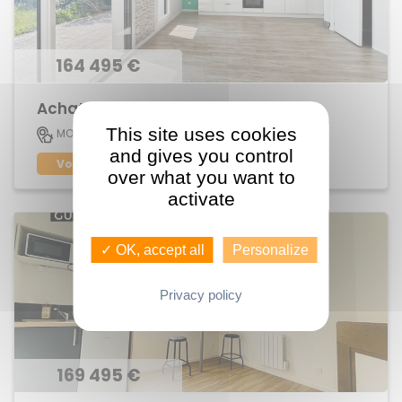
164 495 €
Achat Appartement Centre
This site uses cookies
45 M2
MORDELLES
2
and gives you control
Voir le bien
over what you want to
activate
✓ OK, accept all
Personalize
Privacy policy
169 495 €