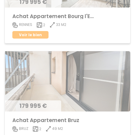
179 995 €
Achat Appartement Bourg l'Evêque
33 M2
RENNES
2
Voir le bien
179 995 €
Achat Appartement Bruz
49 M2
BRUZ
2