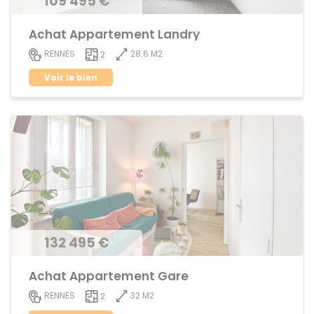
109 495 €
Achat Appartement Landry
28.6 M2
RENNES
2
Voir le bien
132 495 €
Achat Appartement Gare
32 M2
RENNES
2