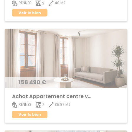
40 M2
RENNES
2
Voir le bien
158 490 €
Achat Appartement centre ville
35.87 M2
RENNES
2
Voir le bien