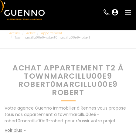
Accueil
Achat
Appartement
Townmarcillu00e9-robert0marcillu00e9-robert
ACHAT APPARTEMENT T2 À
TOWNMARCILLU00E9
ROBERT0MARCILLU00E9
ROBERT
Votre agence Guenno Immobilier à Rennes vous propose
tous nos appartement à townmarcillu00e9-
robert0marcillu00e9-robert pour réussir votre projet
immobilier d' achat. Consultez l'ensemble de nos offres à
Voir plus
Rennes mais également aux alentours : Le Rheu, Pacé,