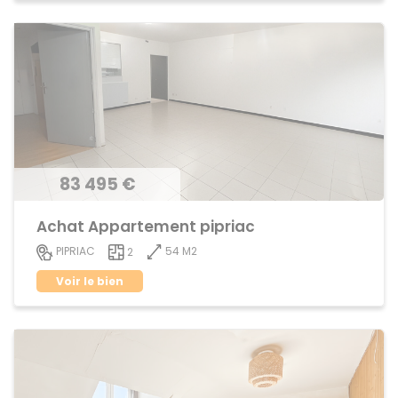
83 495 €
Achat Appartement pipriac
54 M2
PIPRIAC
2
Voir le bien