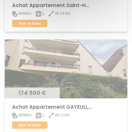
Achat Appartement Saint-Helier
26.03 M2
RENNES
2
Voir le bien
174 500 €
Achat Appartement GAYEULLES
46.12 M2
RENNES
2
Voir le bien