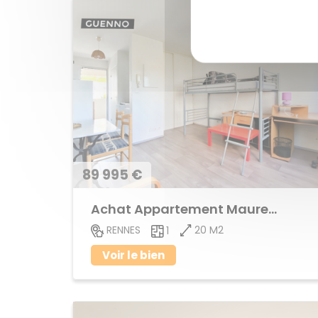
89 995 €
Achat Appartement Maurepas
20 M2
RENNES
1
Voir le bien