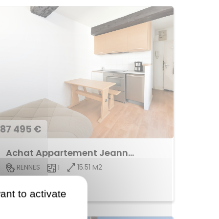
87 495 €
Achat Appartement Jeanne d'Arc
15.51 M2
RENNES
1
Voir le bien
ant to activate