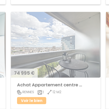
74 995 €
Achat Appartement centre ville
12 M2
RENNES
1
Voir le bien