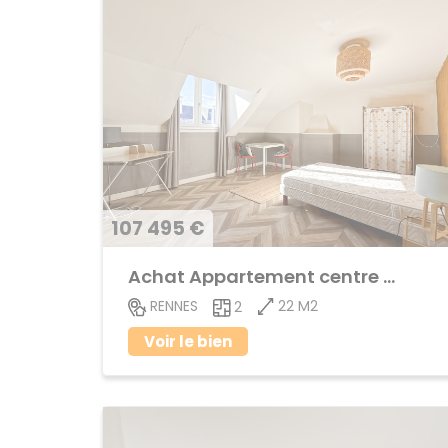
107 495 €
Achat Appartement centre ville
22 M2
RENNES
2
Voir le bien