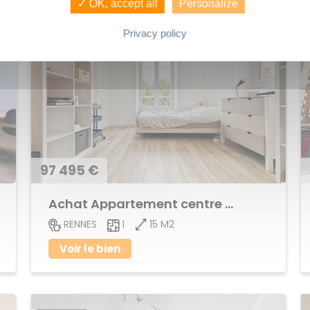
✓ OK, accept all
Personalize
Privacy policy
97 495 €
Achat Appartement centre ville
15 M2
RENNES
1
Voir le bien