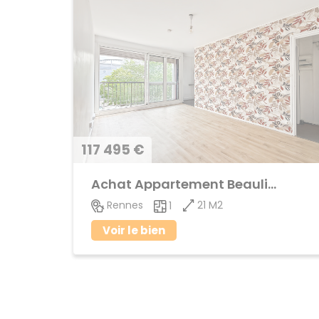
117 495 €
Achat Appartement Beaulieu
21 M2
Rennes
1
Voir le bien