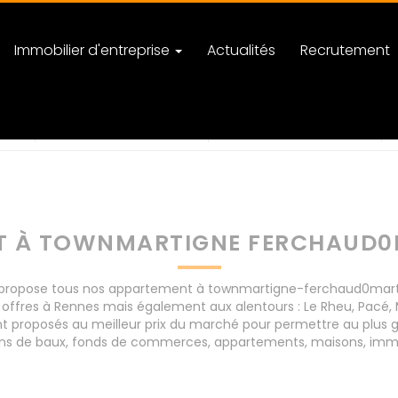
Immobilier d'entreprise
Actualités
Recrutement
ferchaud0martigne-ferchaud
nombre de pièces
T À TOWNMARTIGNE FERCHAUD0
propose tous nos appartement à townmartigne-ferchaud0martig
s offres à Rennes mais également aux alentours : Le Rheu, Pacé
roposés au meilleur prix du marché pour permettre au plus gra
ions de baux, fonds de commerces, appartements, maisons, imme