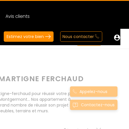
Avis clients
Estimez votre bien
Nous contacter
MARTIGNE FERCHAUD
Appelez-nous
ne-ferchaud pour réussir votre projet
, Montgermont... Nos appartement à
Contactez-nous
nd nombre de réussir son projet immobilier.
ubles, terrains et murs.