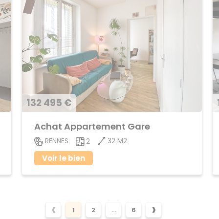
132 495 €
Achat Appartement Gare
32 M2
RENNES
2
Voir le bien
‹
›
1
2
...
6