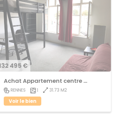
132 495 €
Achat Appartement centre ville
31.73 M2
RENNES
1
Voir le bien