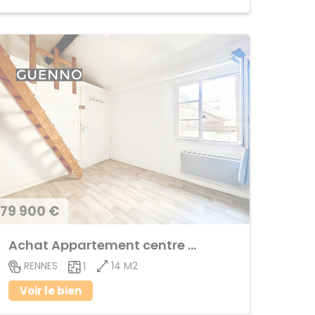
79 900 €
Achat Appartement centre ville
14 M2
RENNES
1
Voir le bien