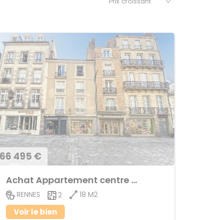
66 495 €
Achat Appartement centre ville
18 M2
RENNES
2
Voir le bien