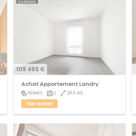
109 495 €
Achat Appartement Landry
28.6 M2
RENNES
2
Voir le bien