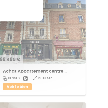
99 495 €
Achat Appartement centre ville
19.38 M2
RENNES
1
Voir le bien