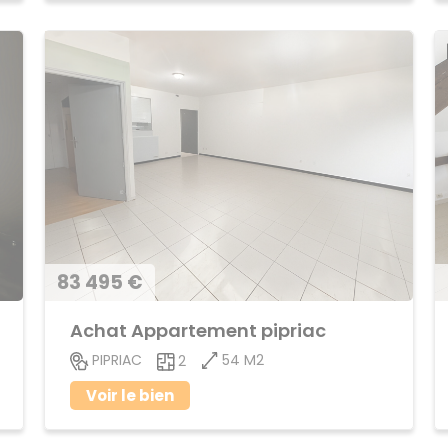
83 495 €
Achat Appartement pipriac
54 M2
PIPRIAC
2
Voir le bien