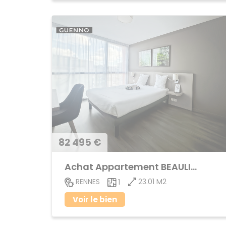
82 495 €
Achat Appartement BEAULIEU
23.01 M2
RENNES
1
Voir le bien