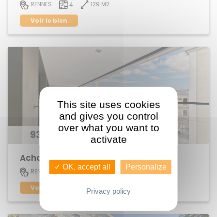
129 M2
RENNES
4
Voir le bien
This site uses cookies
and gives you control
over what you want to
933 675 €
activate
Achat Appartement centre ville
✓ OK, accept all
Personalize
112 M2
RENNES
5
Voir le bien
Privacy policy