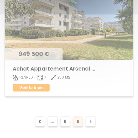
949 500 €
Achat Appartement Arsenal - Redon
230 M2
RENNES
7
Voir le bien
‹
›
...
5
6