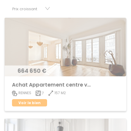
disposition parkings, cessions de baux, fonds de
commerces, appartements, maisons, immeubles, terrains
et murs.
664 650 €
Achat Appartement centre ville
157 M2
RENNES
7
Voir le bien