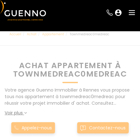
Accueil
Achat
Appartement
Townmedreac0medreac
ACHAT APPARTEMENT À
TOWNMEDREAC0MEDREAC
Votre agence Guenno Immobilier à Rennes vous propose
tous nos appartement à townmedreac0medreac pour
réussir votre projet immobilier d' achat. Consultez
l'ensemble de nos offres à Rennes mais également aux
Voir plus
alentours : Le Rheu, Pacé, Montgermont... Nos appartement
à townmedreac0medreac sont proposés au meilleur prix
Appelez-nous
Contactez-nous
du marché pour permettre au plus grand nombre de
réussir son projet immobilier. Nous mettons à votre