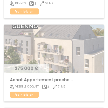
62 M2
RENNES
3
Voir le bien
275 000 €
Achat Appartement proche centre ville
71 M2
VEZIN LE COQUET
3
Voir le bien