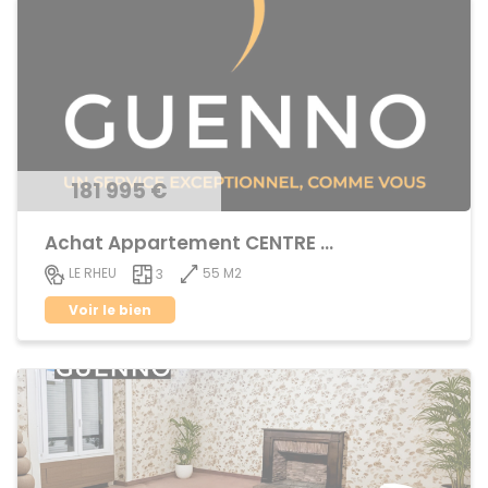
181 995 €
Achat Appartement CENTRE BOURG
55 M2
LE RHEU
3
Voir le bien