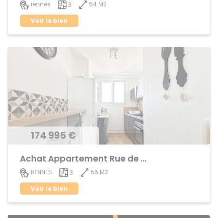
54 M2
rennes
3
Voir le bien
174 995 €
Achat Appartement Rue de Nantes
56 M2
RENNES
3
Voir le bien