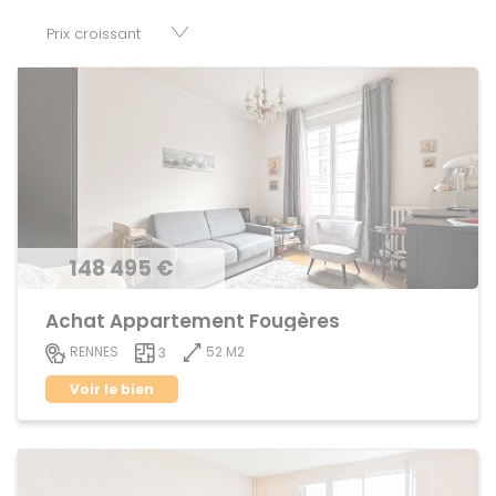
nombre de réussir son projet immobilier. Nous mettons à
votre disposition parkings, cessions de baux, fonds de
commerces, appartements, maisons, immeubles, terrains
et murs.
148 495 €
Achat Appartement Fougères
52 M2
RENNES
3
Voir le bien