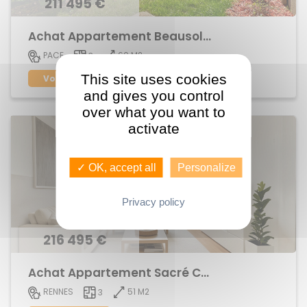
211 495 €
Achat Appartement Beausoleil
60 M2
PACE
3
This site uses cookies
Voir le bien
and gives you control
over what you want to
activate
✓ OK, accept all
Personalize
Privacy policy
216 495 €
Achat Appartement Sacré Coeur
51 M2
RENNES
3