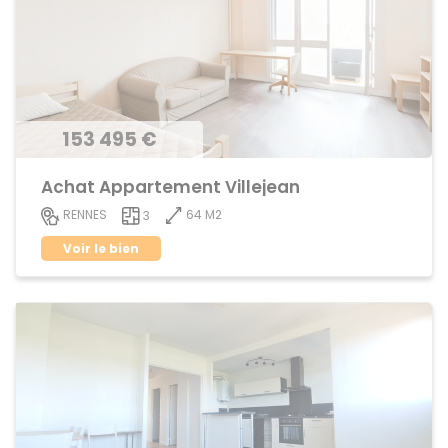
153 495 €
Achat Appartement Villejean
64 M2
RENNES
3
Voir le bien