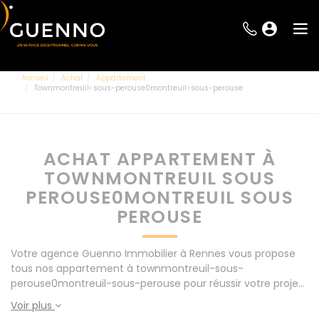
Accueil
Achat
Appartement
Townmontreuil-sous-perouse0montreuil-sous-perouse
ACHAT APPARTEMENT À
TOWNMONTREUIL SOUS
PEROUSE0MONTREUIL SOUS
PEROUSE
Votre agence Guenno Immobilier à Rennes vous propose
tous nos appartement à townmontreuil-sous-
perouse0montreuil-sous-perouse pour réussir votre projet
immobilier d' achat. Consultez l'ensemble de nos offres à
Voir plus
Rennes mais également aux alentours : Le Rheu, Pacé,