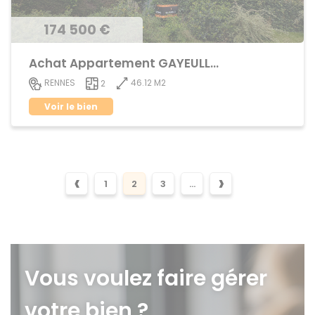
174 500 €
Achat Appartement GAYEULLES
46.12 M2
RENNES
2
Voir le bien
‹
›
1
2
3
...
Vous voulez faire gérer
votre bien ?