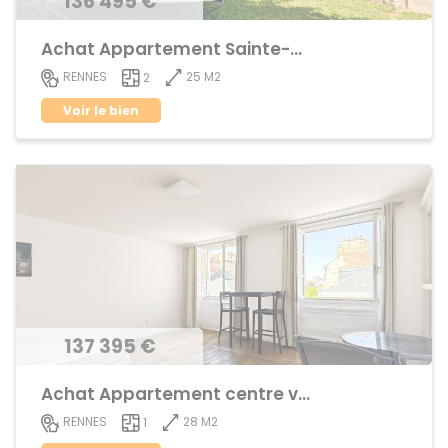
136 495 €
Achat Appartement Sainte-Thérèse
25 M2
RENNES
2
Voir le bien
137 395 €
Achat Appartement centre ville
28 M2
RENNES
1