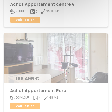
Achat Appartement centre ville
35.87 M2
RENNES
2
Voir le bien
159 495 €
Achat Appartement Rural
48 M2
DOMLOUP
2
Voir le bien