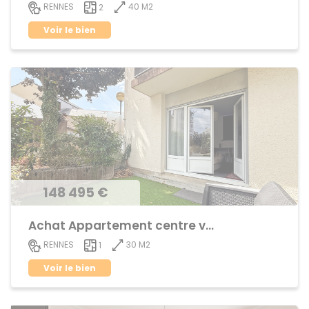
40 M2
RENNES
2
Voir le bien
148 495 €
Achat Appartement centre ville
30 M2
RENNES
1
Voir le bien