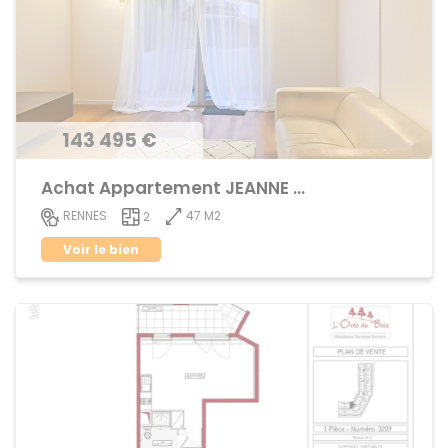
143 495 €
Achat Appartement JEANNE d'ARC - BEAULIEU
47 M2
RENNES
2
Voir le bien