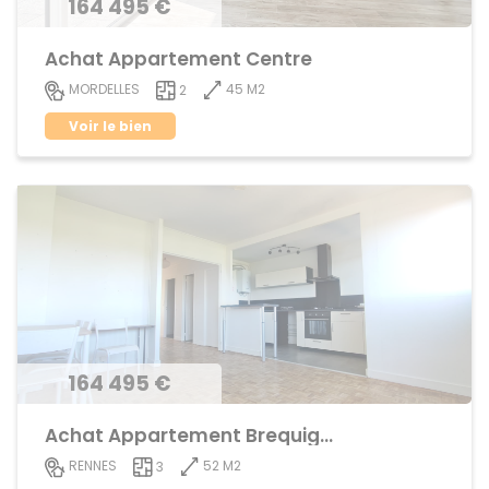
164 495 €
Achat Appartement Centre
45 M2
MORDELLES
2
Voir le bien
164 495 €
Achat Appartement Brequigny
52 M2
RENNES
3