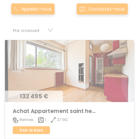
Montgermont... Nos appartement à townmontreuil-sous-
Appelez-nous
Contactez-nous
perouse0montreuil-sous-perouse sont proposés au
meilleur prix du marché pour permettre au plus grand
nombre de réussir son projet immobilier. Nous mettons à
votre disposition parkings, cessions de baux, fonds de
commerces, appartements, maisons, immeubles, terrains
et murs.
132 495 €
Achat Appartement saint helier
27 M2
Rennes
1
Voir le bien