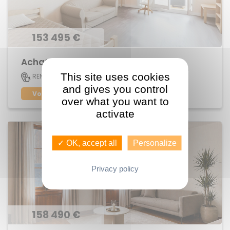
153 495 €
Achat Appartement Villejean
This site uses cookies
64 M2
RENNES
3
and gives you control
Voir le bien
over what you want to
activate
✓ OK, accept all
Personalize
Privacy policy
158 490 €