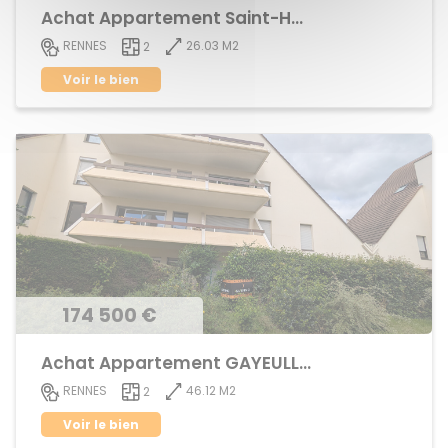
Achat Appartement Saint-Helier
26.03 M2
RENNES
2
Voir le bien
174 500 €
Achat Appartement GAYEULLES
46.12 M2
RENNES
2
Voir le bien