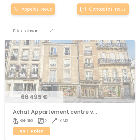
Montgermont... Nos appartement T2 à townnoyal-
Appelez-nous
Contactez-nous
chatillon-sur-seiche0noyal-chatillon-sur-seiche sont
proposés au meilleur prix du marché pour permettre au
plus grand nombre de réussir son projet immobilier. Nous
mettons à votre disposition parkings, cessions de baux,
fonds de commerces, appartements, maisons, immeubles,
terrains et murs.
66 495 €
Achat Appartement centre ville
18 M2
RENNES
2
Voir le bien