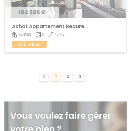
194 995 €
Achat Appartement Beauregard
47 M2
RENNES
2
Voir le bien
‹
›
1
2
Vous voulez faire gérer
votre bien ?