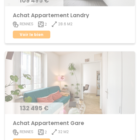
109 495 €
Achat Appartement Landry
28.6 M2
RENNES
2
Voir le bien
132 495 €
Achat Appartement Gare
32 M2
RENNES
2