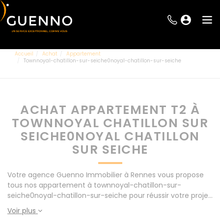
Accueil
Achat
Appartement
Townnoyal-chatillon-sur-seiche0noyal-chatillon-sur-seiche
ACHAT APPARTEMENT T2 À
TOWNNOYAL CHATILLON SUR
SEICHE0NOYAL CHATILLON
SUR SEICHE
Votre agence Guenno Immobilier à Rennes vous propose
tous nos appartement à townnoyal-chatillon-sur-
seiche0noyal-chatillon-sur-seiche pour réussir votre projet
immobilier d' achat. Consultez l'ensemble de nos offres à
Voir plus
Rennes mais également aux alentours : Le Rheu, Pacé,