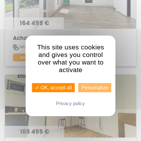
164 495 €
Achat Appartement Centre
This site uses cookies
45 M2
MORDELLES
2
and gives you control
Voir le bien
over what you want to
activate
✓ OK, accept all
Personalize
Privacy policy
169 495 €