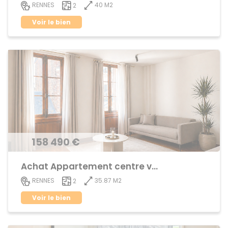
40 M2
RENNES
2
Voir le bien
158 490 €
Achat Appartement centre ville
35.87 M2
RENNES
2
Voir le bien