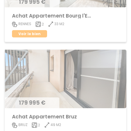
179 995 €
Achat Appartement Bourg l'Evêque
33 M2
RENNES
2
Voir le bien
179 995 €
Achat Appartement Bruz
49 M2
BRUZ
2