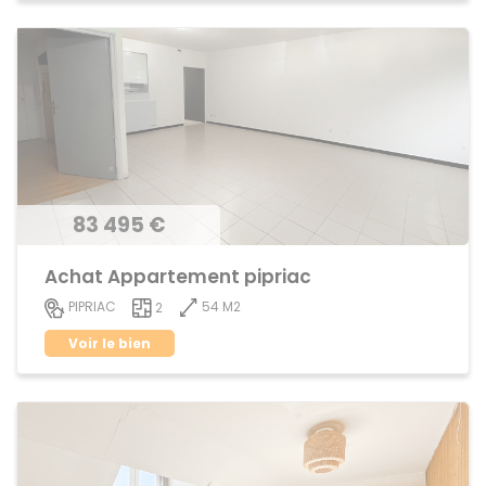
83 495 €
Achat Appartement pipriac
54 M2
PIPRIAC
2
Voir le bien