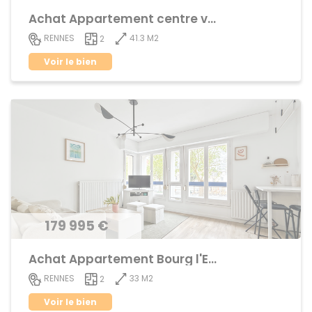
Achat Appartement centre ville
41.3 M2
RENNES
2
Voir le bien
179 995 €
Achat Appartement Bourg l'Evêque
33 M2
RENNES
2
Voir le bien