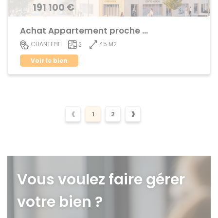
191 100 €
Achat Appartement proche centre ville
45 M2
CHANTEPIE
2
Voir le bien
‹
›
1
2
Vous voulez faire gérer
votre bien ?