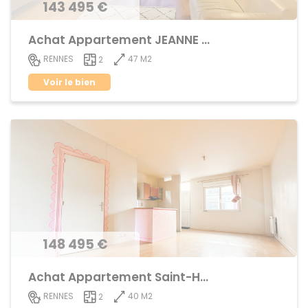
143 495 €
Achat Appartement JEANNE d'ARC - BEAULIEU
47 M2
RENNES
2
Voir le bien
148 495 €
Achat Appartement Saint-Helier
40 M2
RENNES
2