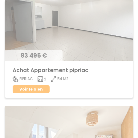
83 495 €
Achat Appartement pipriac
54 M2
PIPRIAC
2
Voir le bien