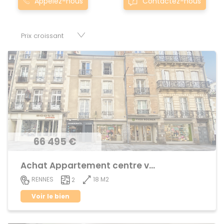
Appelez-nous
Contactez-nous
vilaine sont proposés au meilleur prix du marché pour
permettre au plus grand nombre de réussir son projet
immobilier. Nous mettons à votre disposition parkings,
cessions de baux, fonds de commerces, appartements,
maisons, immeubles, terrains et murs.
66 495 €
Achat Appartement centre ville
18 M2
RENNES
2
Voir le bien