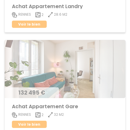
Achat Appartement Landry
28.6 M2
RENNES
2
Voir le bien
132 495 €
Achat Appartement Gare
32 M2
RENNES
2
Voir le bien