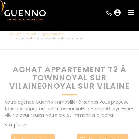
Accueil
Achat
Appartement
Townnoyal-sur-vilaine0noyal-sur-vilaine
ACHAT APPARTEMENT T2 À
TOWNNOYAL SUR
VILAINE0NOYAL SUR VILAINE
Votre agence Guenno Immobilier à Rennes vous propose
tous nos appartement à townnoyal-sur-vilaine0noyal-sur-
vilaine pour réussir votre projet immobilier d' achat.
Consultez l'ensemble de nos offres à Rennes mais
Voir plus
également aux alentours : Le Rheu, Pacé, Montgermont...
Nos appartement T2 à townnoyal-sur-vilaine0noyal-sur-