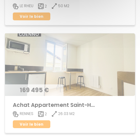
50 M2
LE RHEU
2
Voir le bien
169 495 €
Achat Appartement Saint-Helier
26.03 M2
RENNES
2
Voir le bien