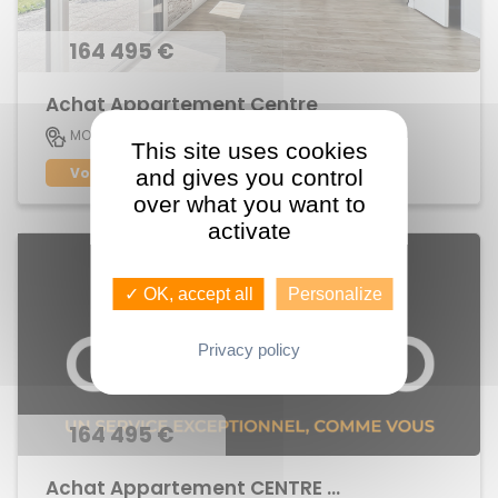
164 495 €
Achat Appartement Centre
45 M2
MORDELLES
2
This site uses cookies
Voir le bien
and gives you control
over what you want to
activate
✓ OK, accept all
Personalize
Privacy policy
164 495 €
Achat Appartement CENTRE BOURG