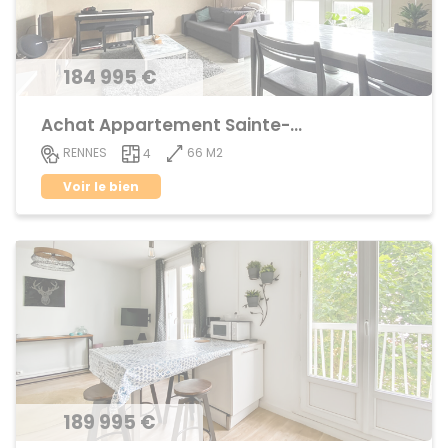
184 995 €
Achat Appartement Sainte-Thérèse
66 M2
RENNES
4
Voir le bien
189 995 €