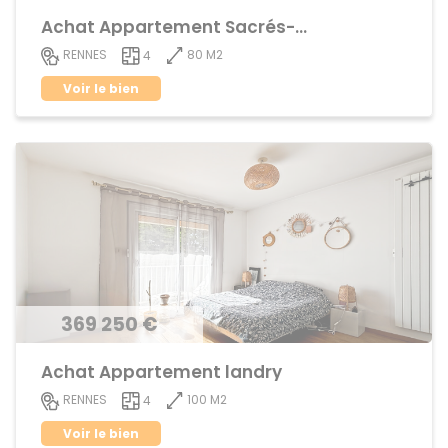
Achat Appartement Sacrés-Coeurs
80 M2
RENNES
4
Voir le bien
369 250 €
Achat Appartement landry
100 M2
RENNES
4
Voir le bien