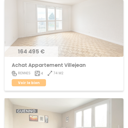
164 495 €
Achat Appartement Villejean
74 M2
RENNES
4
Voir le bien