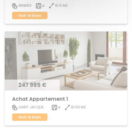
61.5 M2
RENNES
4
Voir le bien
247 995 €
Achat Appartement 1
81.53 M2
SAINT JACQUES DE LA LANDE
4
Voir le bien