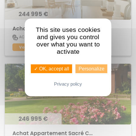
244 995 €
Achat Appartement centre ville
This site uses cookies
and gives you control
73 M2
ACIGNE
4
over what you want to
Voir le bien
activate
✓ OK, accept all
Personalize
Privacy policy
246 995 €
Achat Appartement Sacré Coeurs