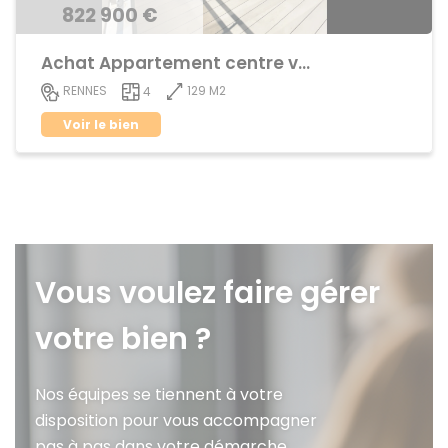
822 900 €
Achat Appartement centre ville
129 M2
RENNES
4
Voir le bien
Vous voulez faire gérer
votre bien ?
Nos équipes se tiennent à votre
disposition pour vous accompagner
pas à pas dans votre démarche