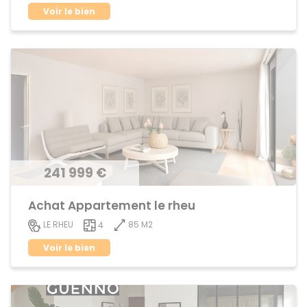
Voir le bien
241 999 €
Achat Appartement le rheu
85 M2
LE RHEU
4
Voir le bien