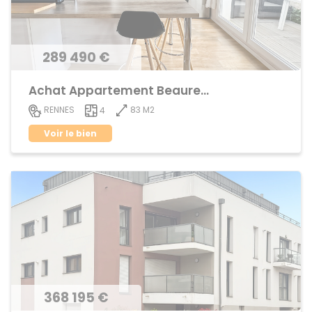
289 490 €
Achat Appartement Beauregard
83 M2
RENNES
4
Voir le bien
368 195 €