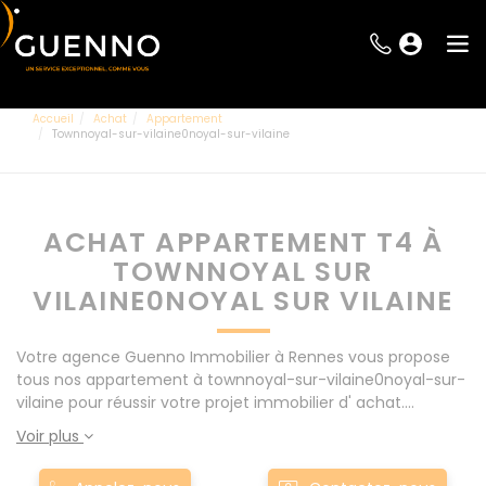
Accueil
Achat
Appartement
Townnoyal-sur-vilaine0noyal-sur-vilaine
ACHAT APPARTEMENT T4 À
TOWNNOYAL SUR
VILAINE0NOYAL SUR VILAINE
Votre agence Guenno Immobilier à Rennes vous propose
tous nos appartement à townnoyal-sur-vilaine0noyal-sur-
vilaine pour réussir votre projet immobilier d' achat.
Consultez l'ensemble de nos offres à Rennes mais
Voir plus
également aux alentours : Le Rheu, Pacé, Montgermont...
Nos appartement T4 à townnoyal-sur-vilaine0noyal-sur-