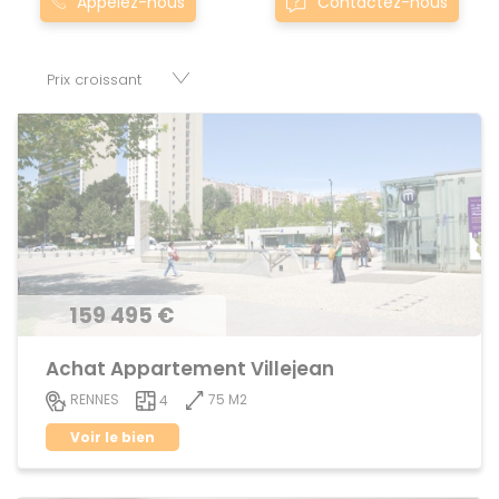
Appelez-nous
Contactez-nous
vilaine sont proposés au meilleur prix du marché pour
permettre au plus grand nombre de réussir son projet
immobilier. Nous mettons à votre disposition parkings,
cessions de baux, fonds de commerces, appartements,
maisons, immeubles, terrains et murs.
159 495 €
Achat Appartement Villejean
75 M2
RENNES
4
Voir le bien