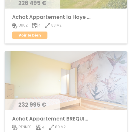
226 495 €
Achat Appartement la Haye de Pan
83 M2
BRUZ
4
Voir le bien
232 995 €
Achat Appartement BREQUIGNY
80 M2
RENNES
4