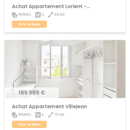
Achat Appartement Lorient - Saint-Brieuc
68 M2
RENNES
4
Voir le bien
189 995 €
Achat Appartement Villejean
75 M2
RENNES
4
Voir le bien