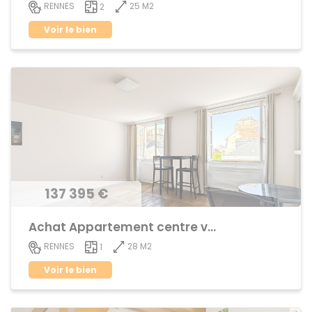
25 M2
RENNES
2
Voir le bien
137 395 €
Achat Appartement centre ville
28 M2
RENNES
1
Voir le bien