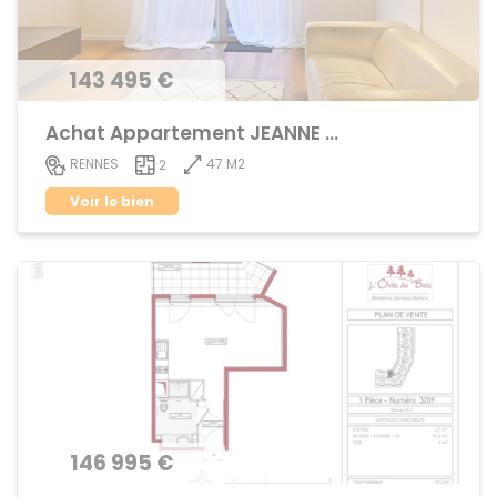
143 495 €
Achat Appartement JEANNE d'ARC - BEAULIEU
47 M2
RENNES
2
Voir le bien
146 995 €