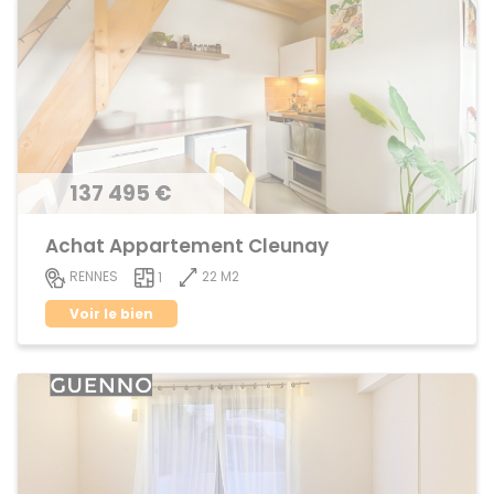
137 495 €
Achat Appartement Cleunay
22 M2
RENNES
1
Voir le bien