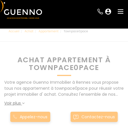
Accueil
Achat
Appartement
Townpace0pace
ACHAT APPARTEMENT À
TOWNPACE0PACE
Votre agence Guenno Immobilier à Rennes vous propose
tous nos appartement à townpace0pace pour réussir votre
projet immobilier d' achat. Consultez l'ensemble de nos
offres à Rennes mais également aux alentours : Le Rheu,
Voir plus
Pacé, Montgermont... Nos appartement à townpace0pace
sont proposés au meilleur prix du marché pour permettre
Appelez-nous
Contactez-nous
au plus grand nombre de réussir son projet immobilier.
Nous mettons à votre disposition parkings, cessions de