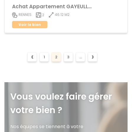
Achat Appartement GAYEULLES
46.12 M2
RENNES
2
Voir le bien
‹
›
1
2
3
...
Vous voulez faire gérer
votre bien ?
Nos équipes se tiennent à votre