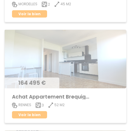
45 M2
MORDELLES
2
Voir le bien
164 495 €
Achat Appartement Brequigny
52 M2
RENNES
3
Voir le bien