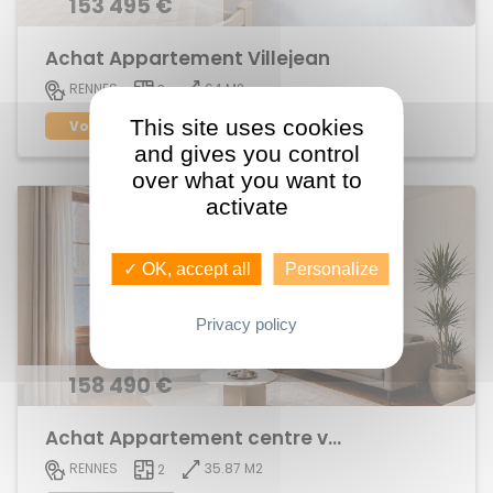
153 495 €
Achat Appartement Villejean
64 M2
RENNES
3
This site uses cookies
Voir le bien
and gives you control
over what you want to
activate
✓ OK, accept all
Personalize
Privacy policy
158 490 €
Achat Appartement centre ville
35.87 M2
RENNES
2