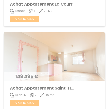
Achat Appartement La Courrouze
29 M2
rennes
1
Voir le bien
148 495 €
Achat Appartement Saint-Helier
40 M2
RENNES
2
Voir le bien