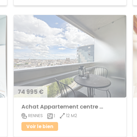
74 995 €
Achat Appartement centre ville
12 M2
RENNES
1
Voir le bien