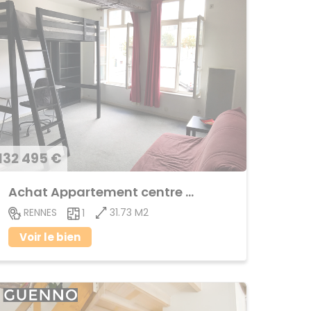
132 495 €
Achat Appartement centre ville
31.73 M2
RENNES
1
Voir le bien