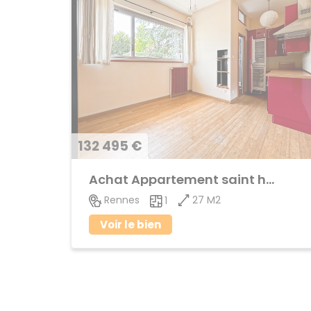
132 495 €
Achat Appartement saint helier
27 M2
Rennes
1
Voir le bien