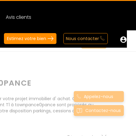
Avis clients
Estimez votre bien
Nous contacter
E0PANCE
Appelez-nous
otre projet immobilier d' achat. Consultez
ment T1 à townpance0pance sont proposés au
Contactez-nous
tre disposition parkings, cessions de baux, fonds