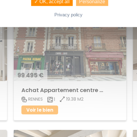
✓ OK, accept all
Personalize
Privacy policy
99 495 €
Achat Appartement centre ville
19.38 M2
RENNES
1
Voir le bien