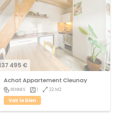
137 495 €
Achat Appartement Cleunay
22 M2
RENNES
1
Voir le bien