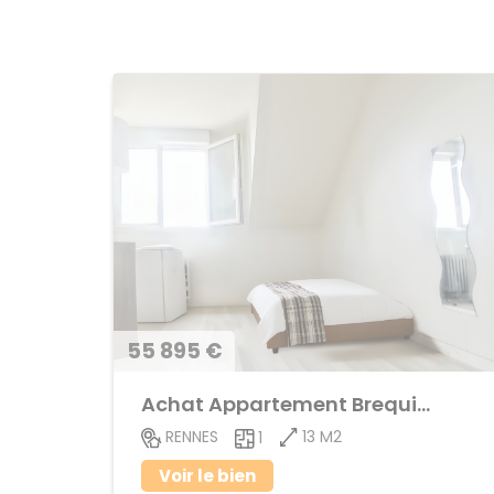
55 895 €
Achat Appartement Brequigny
13 M2
RENNES
1
Voir le bien