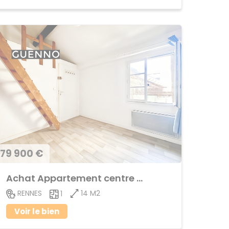
79 900 €
Achat Appartement centre ville
14 M2
RENNES
1
Voir le bien