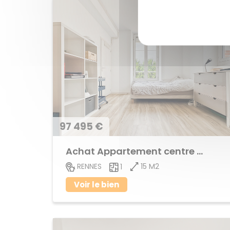
97 495 €
Achat Appartement centre ville
15 M2
RENNES
1
Voir le bien