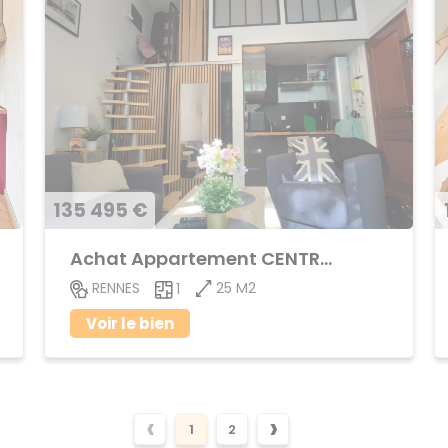
135 495 €
Achat Appartement CENTRE VILLE
25 M2
RENNES
1
Voir le bien
‹
›
1
2