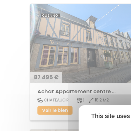
87 495 €
Achat Appartement centre ville
18.2 M2
CHATEAUGIRON
1
Voir le bien
This site uses