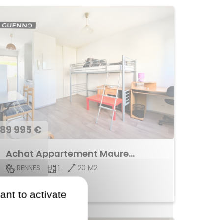
89 995 €
Achat Appartement Maurepas
20 M2
RENNES
1
Voir le bien
ant to activate