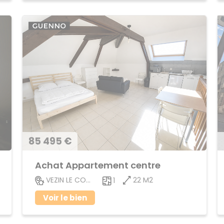
85 495 €
Achat Appartement centre
22 M2
VEZIN LE COQUET
1
Voir le bien