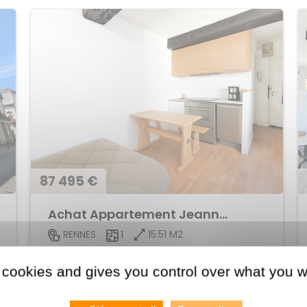
87 495 €
Achat Appartement Jeanne d'Arc
15.51 M2
RENNES
1
Voir le bien
 cookies and gives you control over what you w