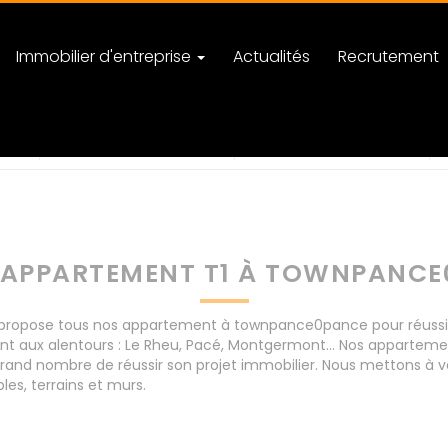
Immobilier d'entreprise
Actualités
Recrutement
nce
nombre de pièces
APPARTEMENT T1 À TOWNPANC
ropose tous nos appartement à townpance0pance pour réussir v
nt aux alentours : Le Rheu, Pacé, Montgermont... Nos apparte
rand nombre de réussir son projet immobilier. Nous mettons à vo
s, terrains et murs.