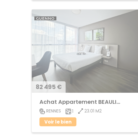
82 495 €
Achat Appartement BEAULIEU
23.01 M2
RENNES
1
Voir le bien