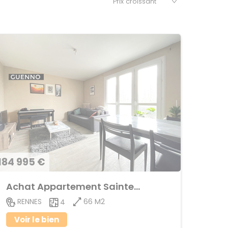
184 995 €
Achat Appartement Sainte-Thérèse
66 M2
RENNES
4
Voir le bien