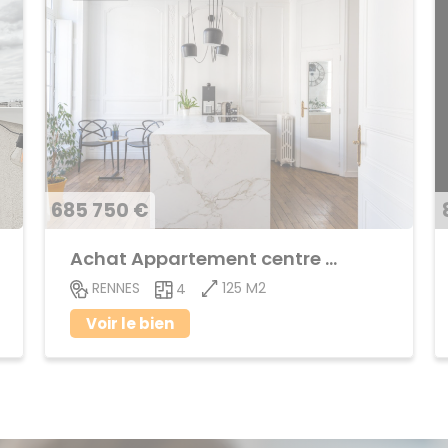
685 750 €
Achat Appartement centre ville
125 M2
RENNES
4
Voir le bien