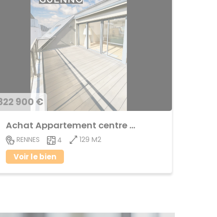
822 900 €
Achat Appartement centre ville
129 M2
RENNES
4
Voir le bien