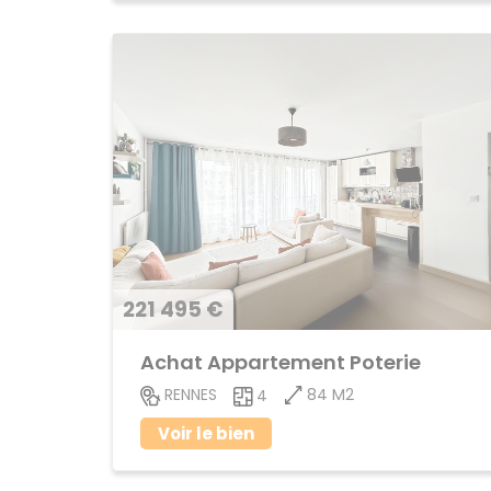
221 495 €
Achat Appartement Poterie
84 M2
RENNES
4
Voir le bien