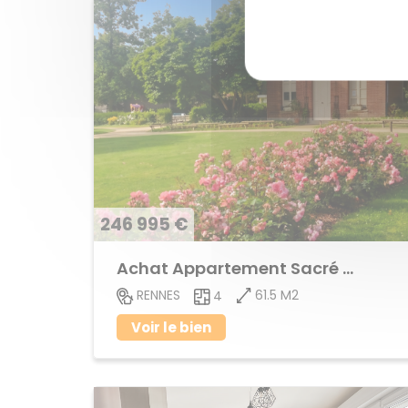
246 995 €
Achat Appartement Sacré Coeurs
61.5 M2
RENNES
4
Voir le bien