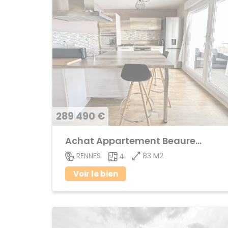
289 490 €
Achat Appartement Beauregard
83 M2
RENNES
4
Voir le bien