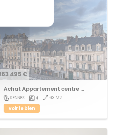
263 495 €
Achat Appartement centre ville
63 M2
RENNES
4
Voir le bien