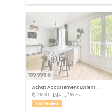
189 995 €
Achat Appartement Lorient - Saint-Brieuc
68 M2
RENNES
4
Voir le bien