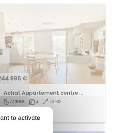
244 995 €
Achat Appartement centre ville
73 M2
ACIGNE
4
Voir le bien
ant to activate