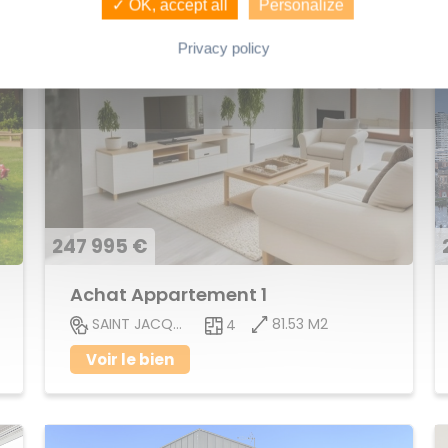
✓ OK, accept all
Personalize
Privacy policy
247 995 €
Achat Appartement 1
81.53 M2
SAINT JACQUES DE LA LANDE
4
Voir le bien