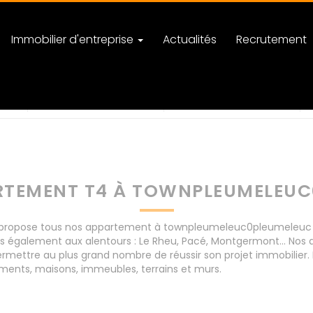
Immobilier d'entreprise
Actualités
Recrutement
c0pleumeleuc
nombre de pièces
RTEMENT T4 À TOWNPLEUMELEUC
ropose tous nos appartement à townpleumeleuc0pleumeleuc pour
is également aux alentours : Le Rheu, Pacé, Montgermont... 
rmettre au plus grand nombre de réussir son projet immobilier. 
ents, maisons, immeubles, terrains et murs.