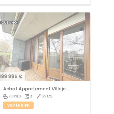
199 995 €
Achat Appartement Villejean
65 M2
RENNES
4
Voir le bien