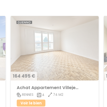
164 495 €
Achat Appartement Villejean
74 M2
RENNES
4
Voir le bien