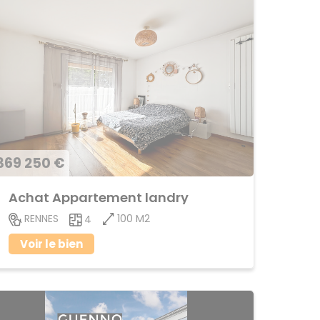
369 250 €
Achat Appartement landry
100 M2
RENNES
4
Voir le bien