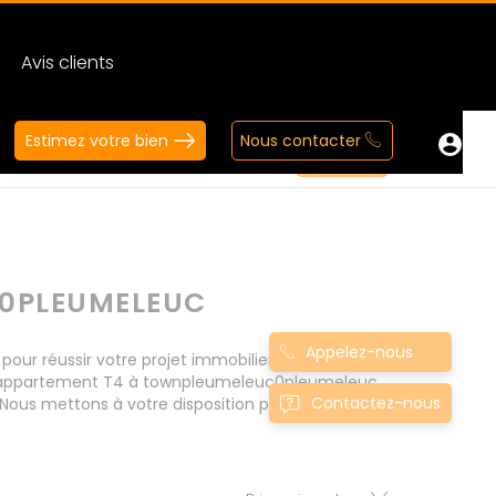
Avis clients
Estimez votre bien
Nous contacter
0PLEUMELEUC
Appelez-nous
 réussir votre projet immobilier d' achat.
Nos appartement T4 à townpleumeleuc0pleumeleuc
Contactez-nous
Nous mettons à votre disposition parkings,