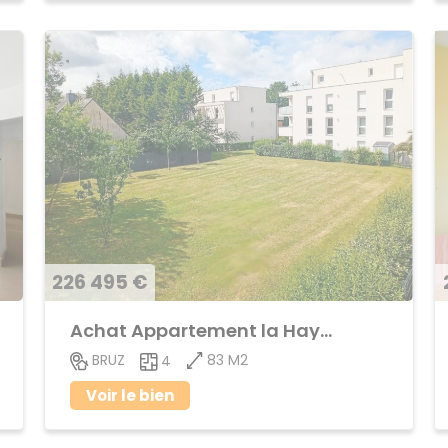
226 495 €
Achat Appartement la Haye de Pan
83 M2
BRUZ
4
Voir le bien