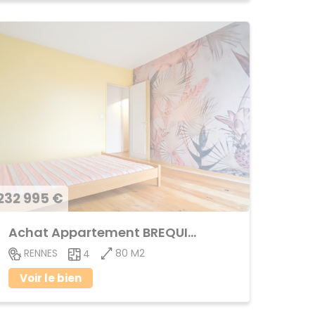
232 995 €
Achat Appartement BREQUIGNY
80 M2
RENNES
4
Voir le bien