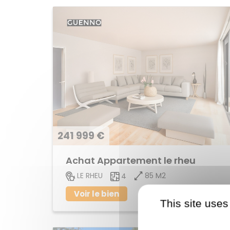
241 999 €
Achat Appartement le rheu
85 M2
LE RHEU
4
Voir le bien
This site uses