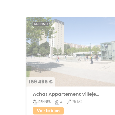
159 495 €
Achat Appartement Villejean
75 M2
RENNES
4
Voir le bien