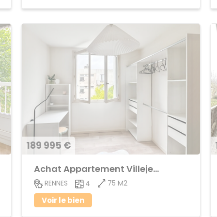
189 995 €
Achat Appartement Villejean
75 M2
RENNES
4
Voir le bien