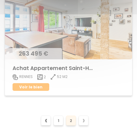
263 495 €
Achat Appartement Saint-Helier
52 M2
RENNES
2
Voir le bien
‹
›
1
2