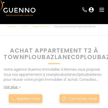
Accueil
Achat
Appartement
Townploubazlanec0ploubazlanec
ACHAT APPARTEMENT T2 À
TOWNPLOUBAZLANEC0PLOUBA
Votre agence Guenno Immobilier à Rennes vous propose
tous nos appartement à townploubazlanec0ploubazlanec
pour réussir votre projet immobilier d' achat. Consultez
l'ensemble de nos offres à Rennes mais également aux
Voir plus
alentours : Le Rheu, Pacé, Montgermont... Nos appartement
T2 à townploubazlanec0ploubazlanec sont proposés au
Appelez-nous
Contactez-nous
meilleur prix du marché pour permettre au plus grand
nombre de réussir son projet immobilier. Nous mettons à