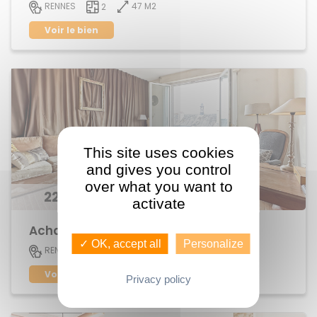
47 M2
RENNES
2
Voir le bien
This site uses cookies
and gives you control
over what you want to
226 495 €
activate
Achat Appartement Saint-Helier
✓ OK, accept all
Personalize
51 M2
RENNES
2
Voir le bien
Privacy policy