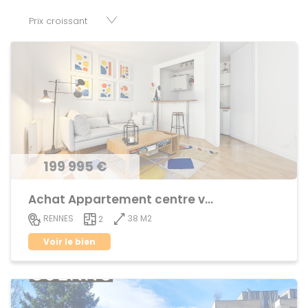
votre disposition parkings, cessions de baux, fonds de
commerces, appartements, maisons, immeubles, terrains
et murs.
199 995 €
Achat Appartement centre ville
38 M2
RENNES
2
Voir le bien