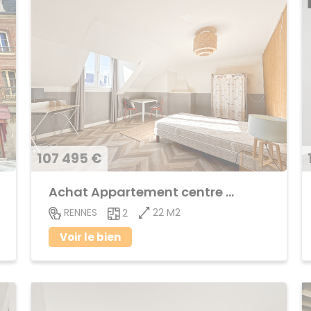
107 495 €
Achat Appartement centre ville
22 M2
RENNES
2
Voir le bien