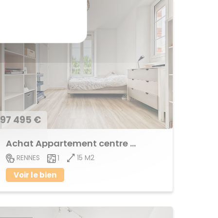
97 495 €
Achat Appartement centre ville
15 M2
RENNES
1
Voir le bien