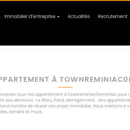
Immobilier d'entreprise
Actualités
Recrutement
reminiac
nombre de pièces
PPARTEMENT À TOWNREMINIAC0
ropose tous nos appartement à townreminiac0reminiac pour réus
nt aux alentours : Le Rheu, Pacé, Montgermont... Nos appartem
rand nombre de réussir son projet immobilier. Nous mettons à vo
s, terrains et murs.