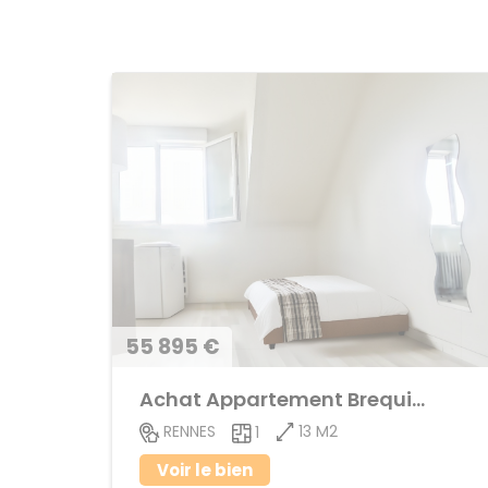
55 895 €
Achat Appartement Brequigny
13 M2
RENNES
1
Voir le bien