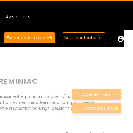
Avis clients
Estimez votre bien
Nous contacter
REMINIAC
Appelez-nous
sir votre projet immobilier d' achat. Consultez
ent à townreminiac0reminiac sont proposés au
Contactez-nous
tre disposition parkings, cessions de baux, fonds