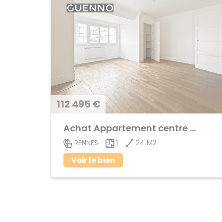
112 495 €
Achat Appartement centre ville
24 M2
RENNES
1
Voir le bien