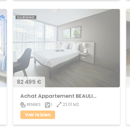
82 495 €
Achat Appartement BEAULIEU
23.01 M2
RENNES
1
Voir le bien