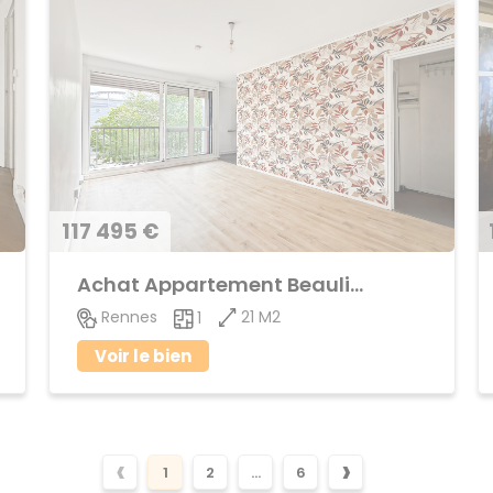
117 495 €
Achat Appartement Beaulieu
21 M2
Rennes
1
Voir le bien
‹
›
1
2
...
6