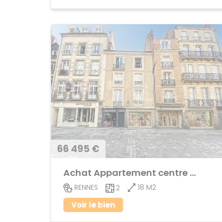
66 495 €
Achat Appartement centre ville
18 M2
RENNES
2
Voir le bien