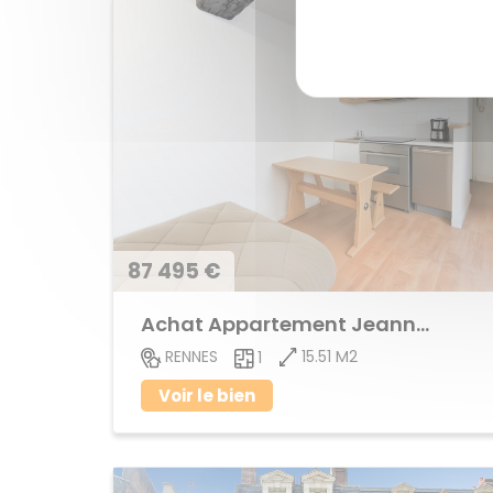
87 495 €
Achat Appartement Jeanne d'Arc
15.51 M2
RENNES
1
Voir le bien