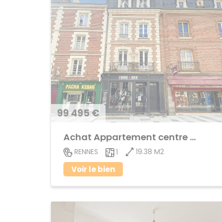
99 495 €
Achat Appartement centre ville
19.38 M2
RENNES
1
Voir le bien