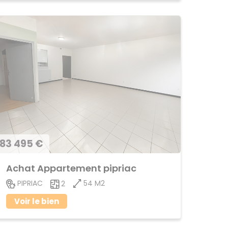
83 495 €
Achat Appartement pipriac
54 M2
PIPRIAC
2
Voir le bien