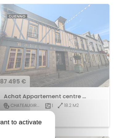
87 495 €
Achat Appartement centre ville
18.2 M2
CHATEAUGIRON
1
Voir le bien
ant to activate