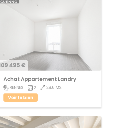
109 495 €
Achat Appartement Landry
28.6 M2
RENNES
2
Voir le bien