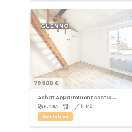
79 900 €
Achat Appartement centre ville
14 M2
RENNES
1
Voir le bien