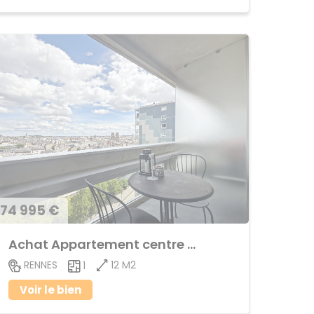
74 995 €
Achat Appartement centre ville
12 M2
RENNES
1
Voir le bien