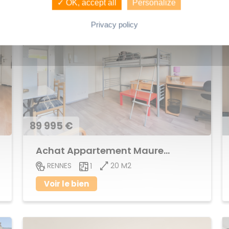
✓ OK, accept all
Personalize
Privacy policy
89 995 €
Achat Appartement Maurepas
20 M2
RENNES
1
Voir le bien