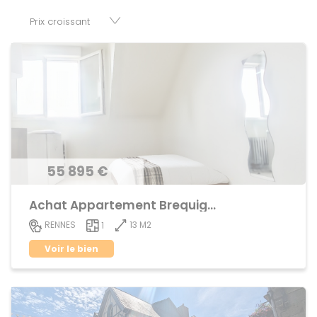
parkings, cessions de baux, fonds de commerces,
appartements, maisons, immeubles, terrains et murs.
55 895 €
Achat Appartement Brequigny
13 M2
RENNES
1
Voir le bien