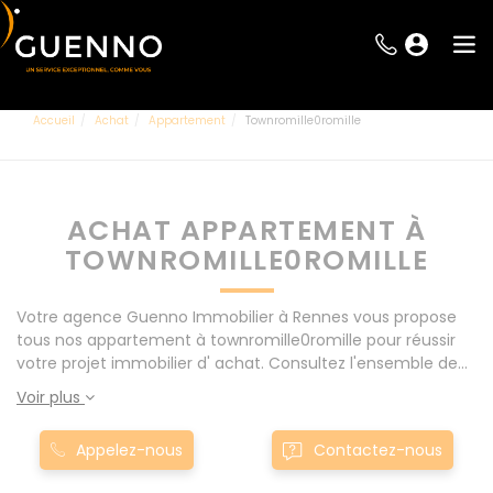
Accueil
Achat
Appartement
Townromille0romille
ACHAT APPARTEMENT À
TOWNROMILLE0ROMILLE
Votre agence Guenno Immobilier à Rennes vous propose
tous nos appartement à townromille0romille pour réussir
votre projet immobilier d' achat. Consultez l'ensemble de
nos offres à Rennes mais également aux alentours : Le
Voir plus
Rheu, Pacé, Montgermont... Nos appartement à
townromille0romille sont proposés au meilleur prix du
Appelez-nous
Contactez-nous
marché pour permettre au plus grand nombre de réussir
son projet immobilier. Nous mettons à votre disposition