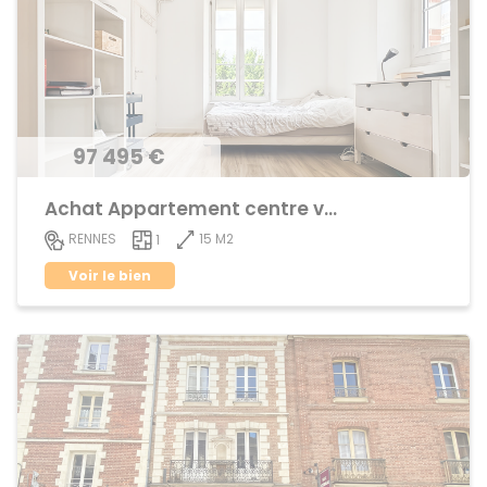
97 495 €
Achat Appartement centre ville
15 M2
RENNES
1
Voir le bien