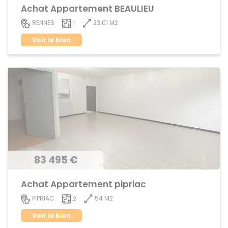
Achat Appartement BEAULIEU
23.01 M2
RENNES
1
Voir le bien
83 495 €
Achat Appartement pipriac
54 M2
PIPRIAC
2
Voir le bien