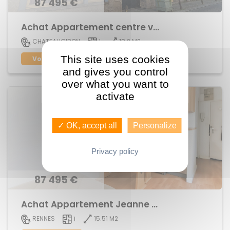
87 495 €
Achat Appartement centre ville
18.2 M2
CHATEAUGIRON
1
This site uses cookies
Voir le bien
and gives you control
over what you want to
activate
✓ OK, accept all
Personalize
Privacy policy
87 495 €
Achat Appartement Jeanne d'Arc
15.51 M2
RENNES
1