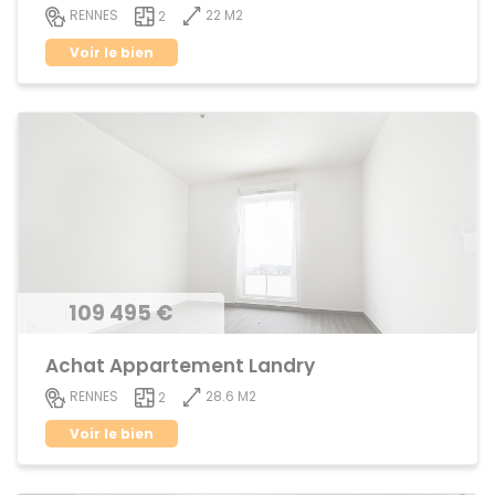
22 M2
RENNES
2
Voir le bien
109 495 €
Achat Appartement Landry
28.6 M2
RENNES
2
Voir le bien