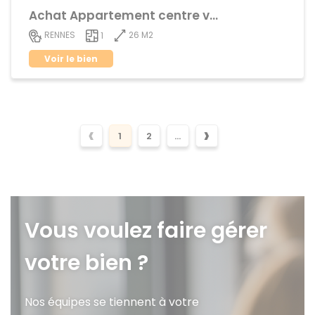
Achat Appartement centre ville
26 M2
RENNES
1
Voir le bien
‹
›
1
2
...
Vous voulez faire gérer
votre bien ?
Nos équipes se tiennent à votre