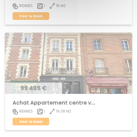
15 M2
RENNES
1
Voir le bien
99 495 €
Achat Appartement centre ville
19.38 M2
RENNES
1
Voir le bien