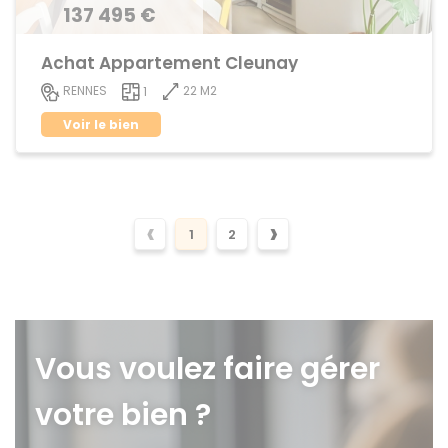
137 495 €
Achat Appartement Cleunay
22 M2
RENNES
1
Voir le bien
‹
›
1
2
Vous voulez faire gérer
votre bien ?