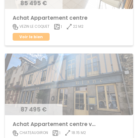
85 495 €
Achat Appartement centre
22 M2
VEZIN LE COQUET
1
Voir le bien
87 495 €
Achat Appartement centre ville
18.15 M2
CHATEAUGIRON
1