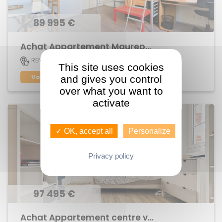
89 995 €
Achat Appartement Maurepas
20 M2
RENNES
1
This site uses cookies
Voir le bien
and gives you control
over what you want to
activate
✓ OK, accept all
Personalize
Privacy policy
97 495 €
Achat Appartement centre ville