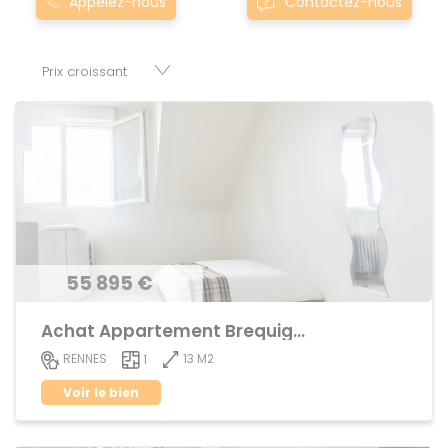
Appelez-nous
Contactez-nous
domineuc sont proposés au meilleur prix du marché pour
permettre au plus grand nombre de réussir son projet
immobilier. Nous mettons à votre disposition parkings,
cessions de baux, fonds de commerces, appartements,
maisons, immeubles, terrains et murs.
55 895 €
Achat Appartement Brequigny
13 M2
RENNES
1
Voir le bien