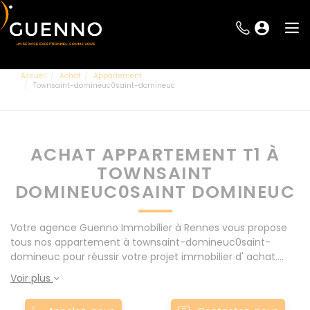
Accueil
Achat
Appartement
Townsaint-domineuc0saint-domineuc
ACHAT APPARTEMENT T1 À
TOWNSAINT
DOMINEUC0SAINT DOMINEUC
Votre agence Guenno Immobilier à Rennes vous propose
tous nos appartement à townsaint-domineuc0saint-
domineuc pour réussir votre projet immobilier d' achat.
Consultez l'ensemble de nos offres à Rennes mais
Voir plus
également aux alentours : Le Rheu, Pacé, Montgermont...
Nos appartement T1 à townsaint-domineuc0saint-