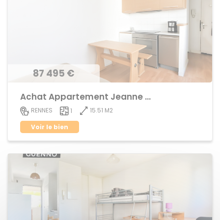
87 495 €
Achat Appartement Jeanne d'Arc
15.51 M2
RENNES
1
Voir le bien