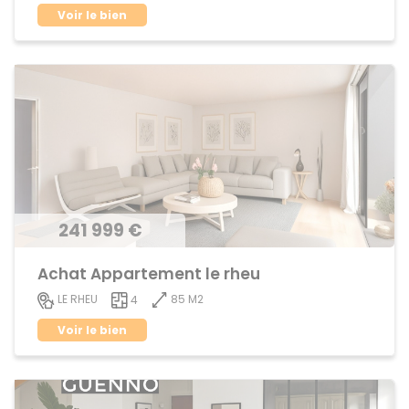
Voir le bien
241 999 €
Achat Appartement le rheu
85 M2
LE RHEU
4
Voir le bien