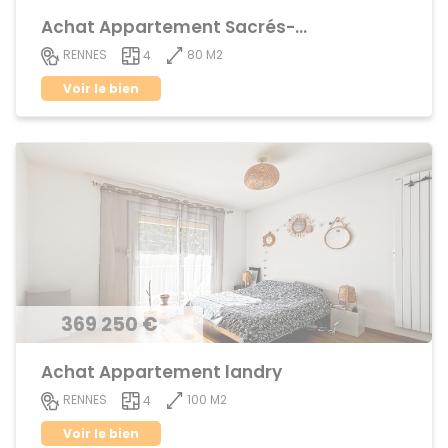
Achat Appartement Sacrés-Coeurs
80 M2
RENNES
4
Voir le bien
369 250 €
Achat Appartement landry
100 M2
RENNES
4
Voir le bien