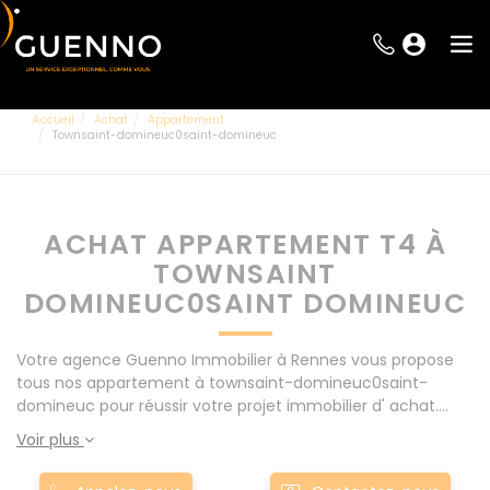
Accueil
Achat
Appartement
Townsaint-domineuc0saint-domineuc
ACHAT APPARTEMENT T4 À
TOWNSAINT
DOMINEUC0SAINT DOMINEUC
Votre agence Guenno Immobilier à Rennes vous propose
tous nos appartement à townsaint-domineuc0saint-
domineuc pour réussir votre projet immobilier d' achat.
Consultez l'ensemble de nos offres à Rennes mais
Voir plus
également aux alentours : Le Rheu, Pacé, Montgermont...
Nos appartement T4 à townsaint-domineuc0saint-