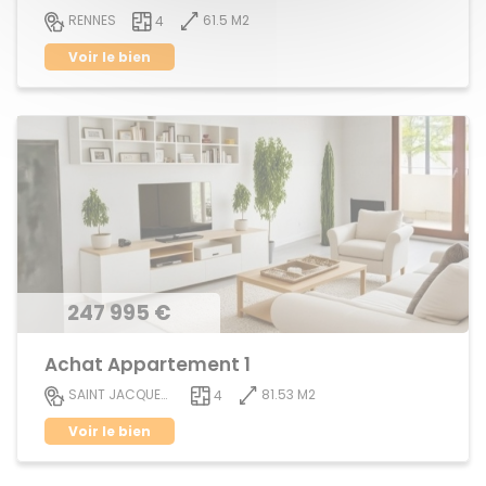
61.5 M2
RENNES
4
Voir le bien
247 995 €
Achat Appartement 1
81.53 M2
SAINT JACQUES DE LA LANDE
4
Voir le bien