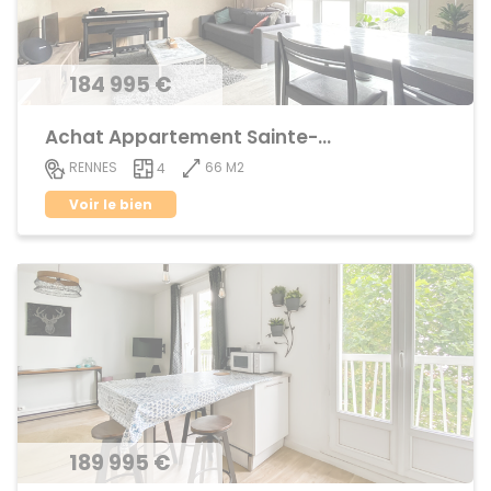
184 995 €
Achat Appartement Sainte-Thérèse
66 M2
RENNES
4
Voir le bien
189 995 €