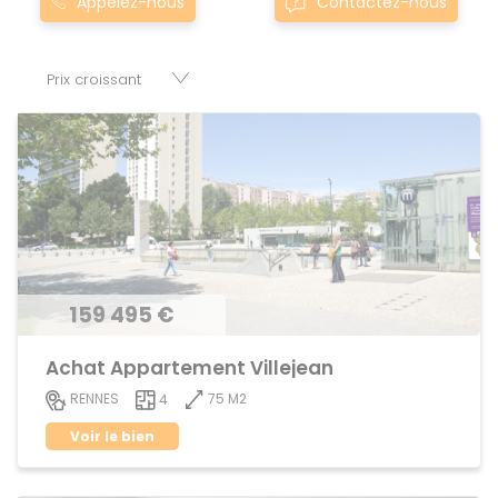
Appelez-nous
Contactez-nous
domineuc sont proposés au meilleur prix du marché pour
permettre au plus grand nombre de réussir son projet
immobilier. Nous mettons à votre disposition parkings,
cessions de baux, fonds de commerces, appartements,
maisons, immeubles, terrains et murs.
159 495 €
Achat Appartement Villejean
75 M2
RENNES
4
Voir le bien