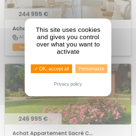
244 995 €
Achat Appartement centre ville
This site uses cookies
and gives you control
73 M2
ACIGNE
4
over what you want to
Voir le bien
activate
✓ OK, accept all
Personalize
Privacy policy
246 995 €
Achat Appartement Sacré Coeurs