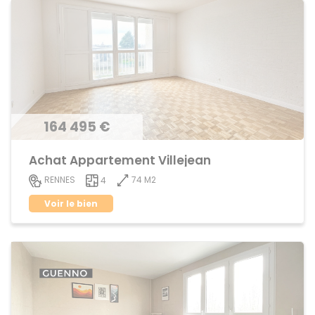
164 495 €
Achat Appartement Villejean
74 M2
RENNES
4
Voir le bien