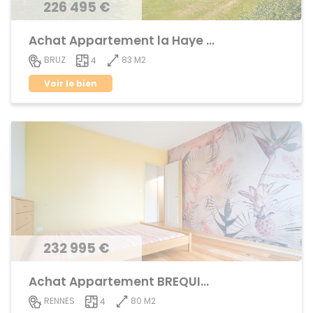
226 495 €
Achat Appartement la Haye de Pan
83 M2
BRUZ
4
Voir le bien
232 995 €
Achat Appartement BREQUIGNY
80 M2
RENNES
4