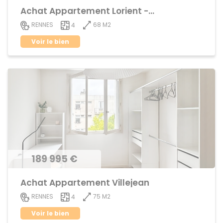
Achat Appartement Lorient - Saint-Brieuc
68 M2
RENNES
4
Voir le bien
189 995 €
Achat Appartement Villejean
75 M2
RENNES
4
Voir le bien