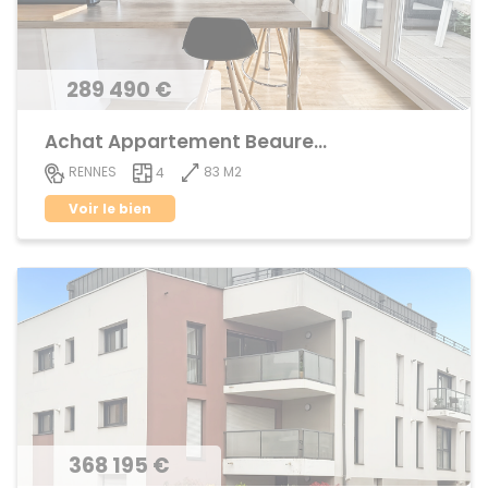
289 490 €
Achat Appartement Beauregard
83 M2
RENNES
4
Voir le bien
368 195 €