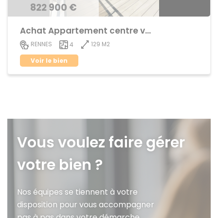
822 900 €
Achat Appartement centre ville
129 M2
RENNES
4
Voir le bien
Vous voulez faire gérer
votre bien ?
Nos équipes se tiennent à votre
disposition pour vous accompagner
pas à pas dans votre démarche