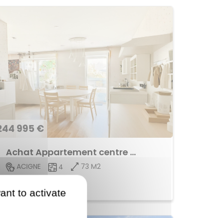
244 995 €
Achat Appartement centre ville
73 M2
ACIGNE
4
Voir le bien
ant to activate