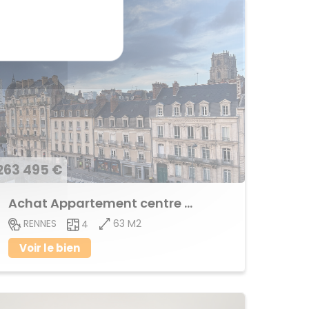
263 495 €
Achat Appartement centre ville
63 M2
RENNES
4
Voir le bien