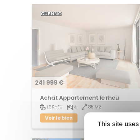
241 999 €
Achat Appartement le rheu
85 M2
LE RHEU
4
Voir le bien
This site uses