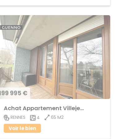
199 995 €
Achat Appartement Villejean
65 M2
RENNES
4
Voir le bien