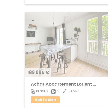
189 995 €
Achat Appartement Lorient - Saint-Brieuc
68 M2
RENNES
4
Voir le bien