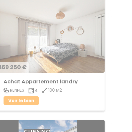
369 250 €
Achat Appartement landry
100 M2
RENNES
4
Voir le bien