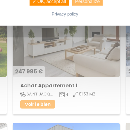
✓ OK, accept all
Personalize
Privacy policy
247 995 €
Achat Appartement 1
81.53 M2
SAINT JACQUES DE LA LANDE
4
Voir le bien