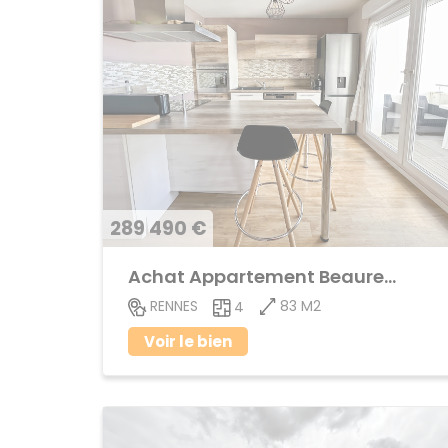
289 490 €
Achat Appartement Beauregard
83 M2
RENNES
4
Voir le bien