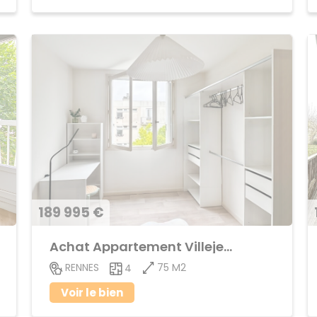
189 995 €
Achat Appartement Villejean
75 M2
RENNES
4
Voir le bien