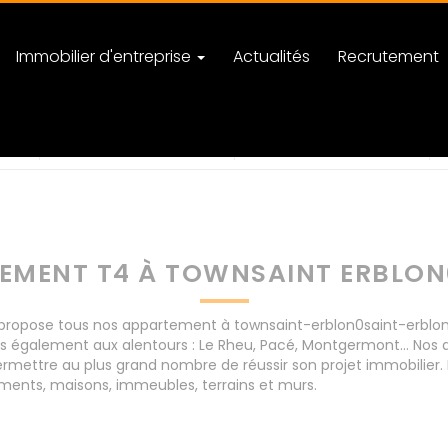
Immobilier d'entreprise
Actualités
Recrutement
on0saint-erblon
nombre de pièces
EMENT T4 À TOWNSAINT ERBLON
opose tous nos appartement à townsaint-erblon0saint-erblon po
s également aux alentours : Le Rheu, Pacé, Montgermont... Nos
rmettre au plus grand nombre de réussir son projet immobilier. 
ents, maisons, immeubles, terrains et murs.