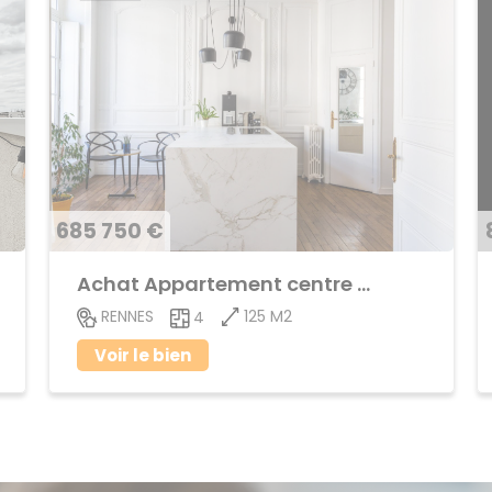
685 750 €
Achat Appartement centre ville
125 M2
RENNES
4
Voir le bien