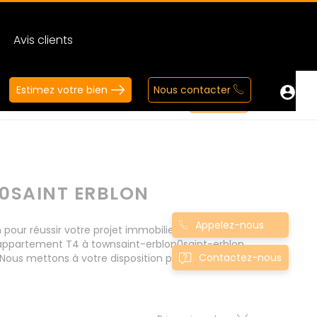
Avis clients
Estimez votre bien
Nous contacter
0SAINT ERBLON
Appelez-nous
ur réussir votre projet immobilier d' achat.
 appartement T4 à townsaint-erblon0saint-erblon
Contactez-nous
Nous mettons à votre disposition parkings,