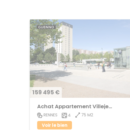
159 495 €
Achat Appartement Villejean
75 M2
RENNES
4
Voir le bien