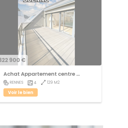
822 900 €
Achat Appartement centre ville
129 M2
RENNES
4
Voir le bien