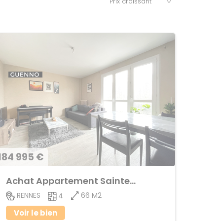
184 995 €
Achat Appartement Sainte-Thérèse
66 M2
RENNES
4
Voir le bien