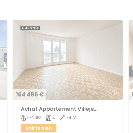
164 495 €
Achat Appartement Villejean
74 M2
RENNES
4
Voir le bien