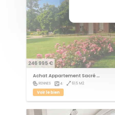
246 995 €
Achat Appartement Sacré Coeurs
61.5 M2
RENNES
4
Voir le bien