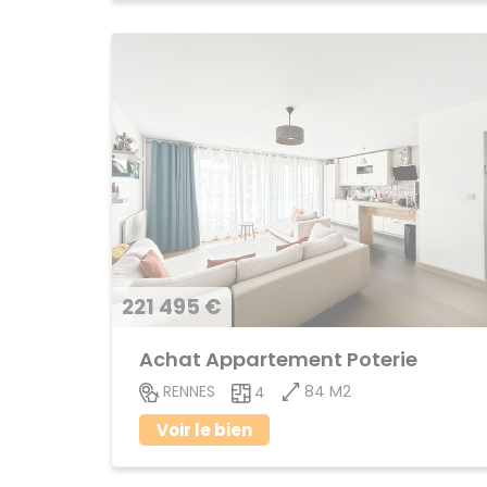
221 495 €
Achat Appartement Poterie
84 M2
RENNES
4
Voir le bien