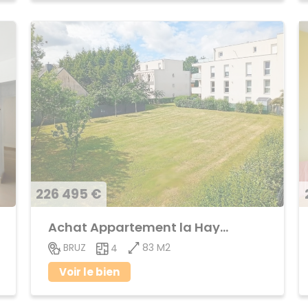
226 495 €
Achat Appartement la Haye de Pan
83 M2
BRUZ
4
Voir le bien