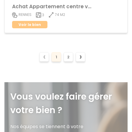
Achat Appartement centre ville
74 M2
RENNES
3
Voir le bien
‹
›
1
2
Vous voulez faire gérer
votre bien ?
Nos équipes se tiennent à votre