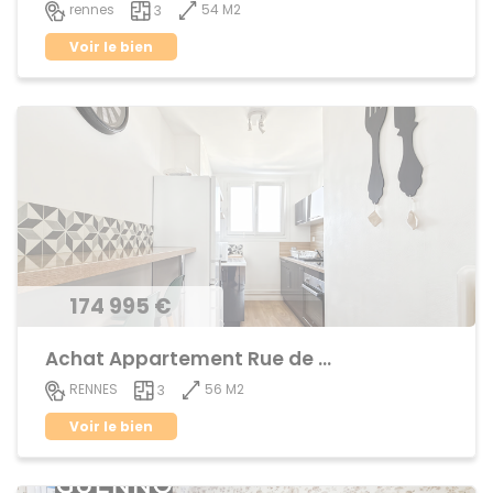
54 M2
rennes
3
Voir le bien
174 995 €
Achat Appartement Rue de Nantes
56 M2
RENNES
3
Voir le bien