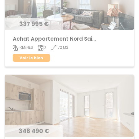
337 995 €
Achat Appartement Nord Saint-Martin
72 M2
RENNES
3
Voir le bien
348 490 €