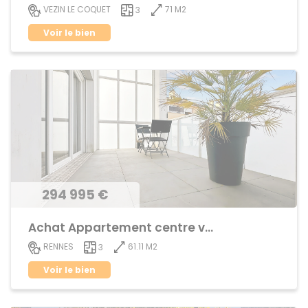
71 M2
VEZIN LE COQUET
3
Voir le bien
294 995 €
Achat Appartement centre ville
61.11 M2
RENNES
3
Voir le bien