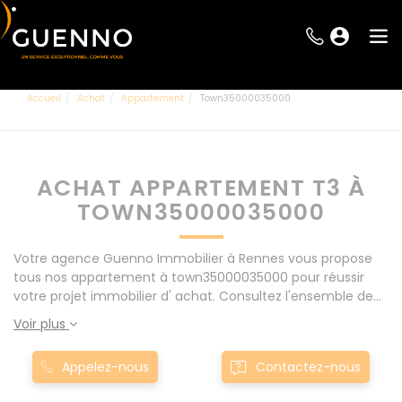
Accueil
Achat
Appartement
Town35000035000
ACHAT APPARTEMENT T3 À
TOWN35000035000
Votre agence Guenno Immobilier à Rennes vous propose
tous nos appartement à town35000035000 pour réussir
votre projet immobilier d' achat. Consultez l'ensemble de
nos offres à Rennes mais également aux alentours : Le
Voir plus
Rheu, Pacé, Montgermont... Nos appartement T3 à
town35000035000 sont proposés au meilleur prix du
Appelez-nous
Contactez-nous
marché pour permettre au plus grand nombre de réussir
son projet immobilier. Nous mettons à votre disposition