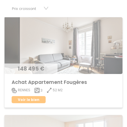
parkings, cessions de baux, fonds de commerces,
appartements, maisons, immeubles, terrains et murs.
148 495 €
Achat Appartement Fougères
52 M2
RENNES
3
Voir le bien