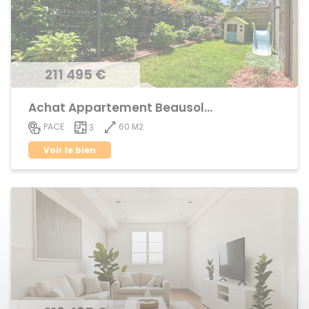
211 495 €
Achat Appartement Beausoleil
60 M2
PACE
3
Voir le bien