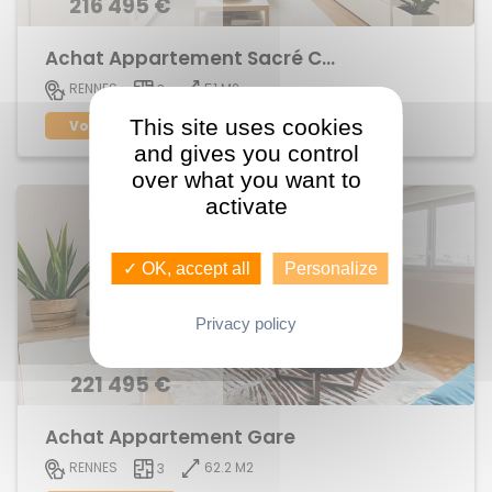
216 495 €
Achat Appartement Sacré Coeur
51 M2
RENNES
3
This site uses cookies
Voir le bien
and gives you control
over what you want to
activate
✓ OK, accept all
Personalize
Privacy policy
221 495 €
Achat Appartement Gare
62.2 M2
RENNES
3