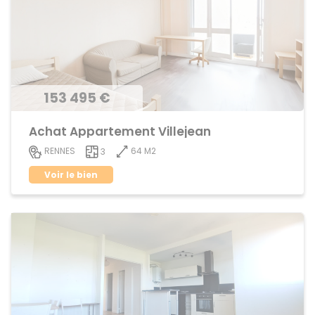
153 495 €
Achat Appartement Villejean
64 M2
RENNES
3
Voir le bien