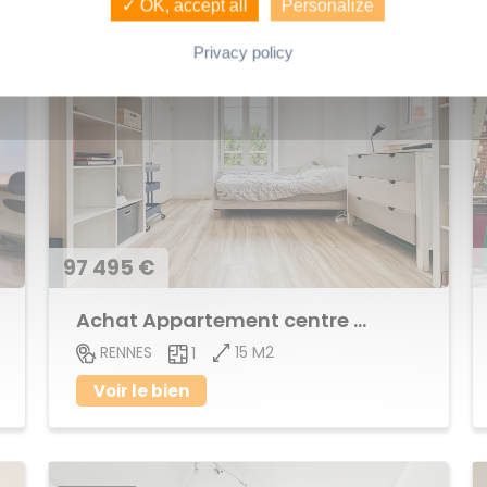
✓ OK, accept all
Personalize
Privacy policy
97 495 €
Achat Appartement centre ville
15 M2
RENNES
1
Voir le bien