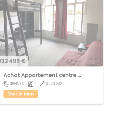
132 495 €
Achat Appartement centre ville
31.73 M2
RENNES
1
Voir le bien