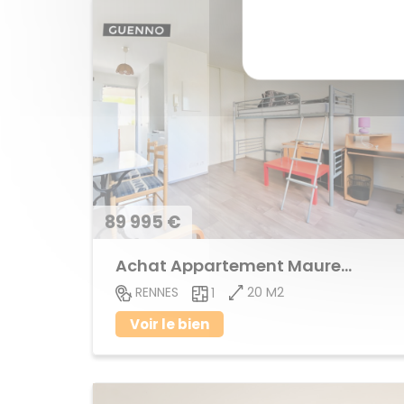
89 995 €
Achat Appartement Maurepas
20 M2
RENNES
1
Voir le bien