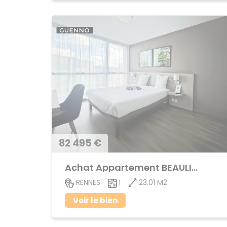
82 495 €
Achat Appartement BEAULIEU
23.01 M2
RENNES
1
Voir le bien