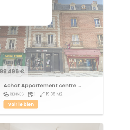
99 495 €
Achat Appartement centre ville
19.38 M2
RENNES
1
Voir le bien