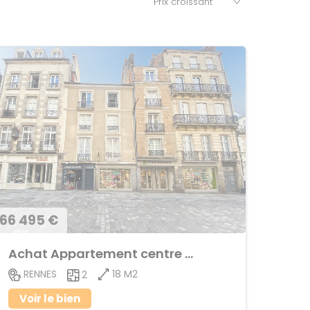
66 495 €
Achat Appartement centre ville
18 M2
RENNES
2
Voir le bien