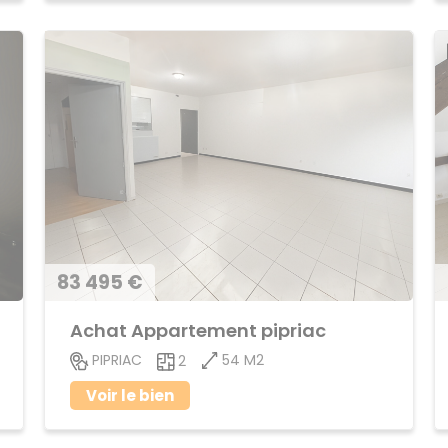
83 495 €
Achat Appartement pipriac
54 M2
PIPRIAC
2
Voir le bien