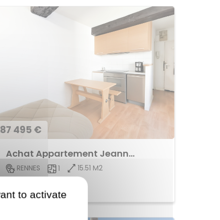
87 495 €
Achat Appartement Jeanne d'Arc
15.51 M2
RENNES
1
Voir le bien
ant to activate