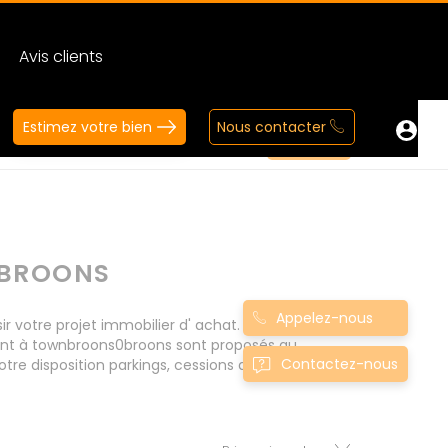
Avis clients
Estimez votre bien
Nous contacter
0BROONS
Appelez-nous
votre projet immobilier d' achat. Consultez
ment à townbroons0broons sont proposés au
Contactez-nous
tre disposition parkings, cessions de baux, fonds