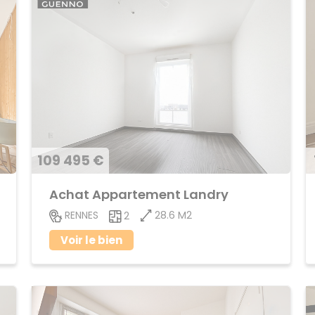
109 495 €
Achat Appartement Landry
28.6 M2
RENNES
2
Voir le bien