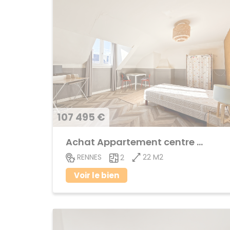
107 495 €
Achat Appartement centre ville
22 M2
RENNES
2
Voir le bien