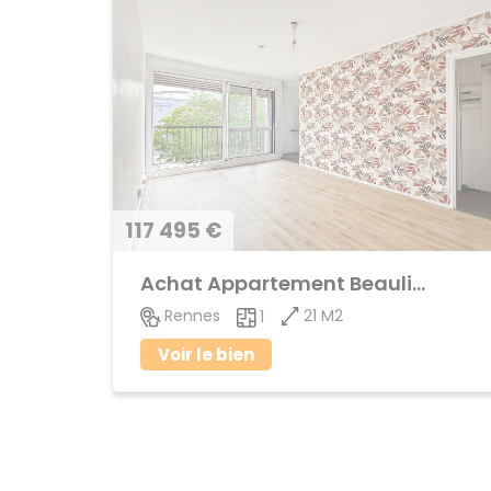
117 495 €
Achat Appartement Beaulieu
21 M2
Rennes
1
Voir le bien