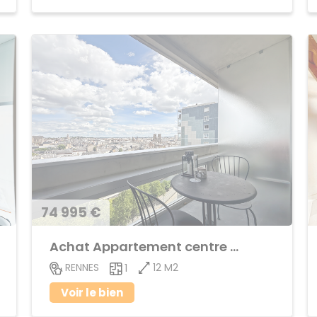
74 995 €
Achat Appartement centre ville
12 M2
RENNES
1
Voir le bien