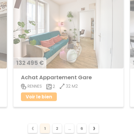
132 495 €
Achat Appartement Gare
32 M2
RENNES
2
Voir le bien
‹
›
1
2
...
6