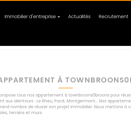
Immobilier d'entreprise
Actualités
Recrutement
roons
nombre de pièces
APPARTEMENT À TOWNBROONS
ropose tous nos appartement à townbroons0broons pour réussir 
nt aux alentours : Le Rheu, Pacé, Montgermont... Nos apparte
rand nombre de réussir son projet immobilier. Nous mettons à vo
s, terrains et murs.