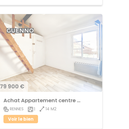
79 900 €
Achat Appartement centre ville
14 M2
RENNES
1
Voir le bien