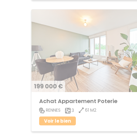
199 000 €
Achat Appartement Poterie
61 M2
RENNES
3
Voir le bien