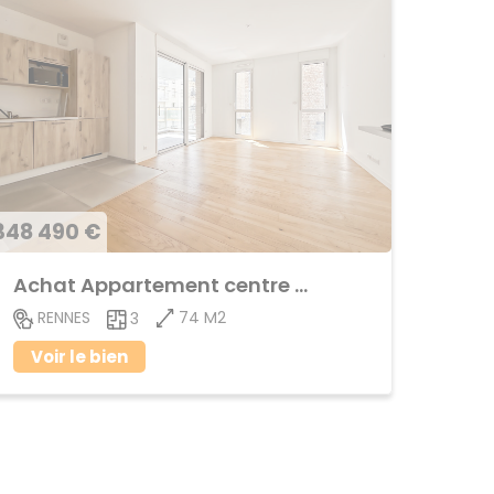
348 490 €
Achat Appartement centre ville
74 M2
RENNES
3
Voir le bien