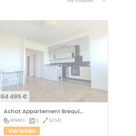
164 495 €
Achat Appartement Brequigny
52 M2
RENNES
3
Voir le bien