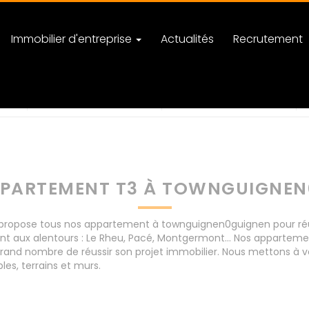
Immobilier d'entreprise
Actualités
Recrutement
guignen
nombre de pièces
PARTEMENT T3 À TOWNGUIGNE
ropose tous nos appartement à townguignen0guignen pour réussi
nt aux alentours : Le Rheu, Pacé, Montgermont... Nos apparte
rand nombre de réussir son projet immobilier. Nous mettons à vo
s, terrains et murs.