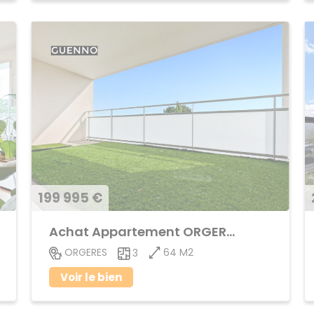
199 995 €
Achat Appartement ORGERES
64 M2
ORGERES
3
Voir le bien