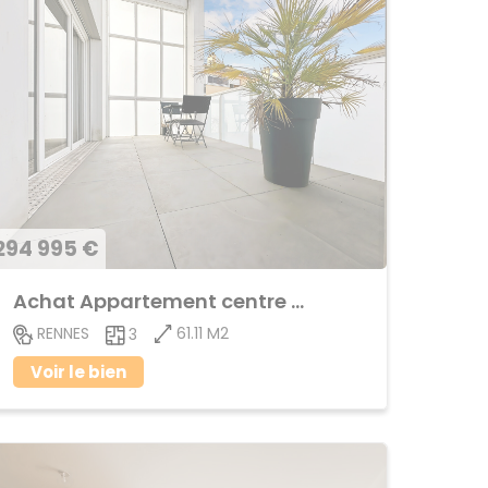
294 995 €
Achat Appartement centre ville
61.11 M2
RENNES
3
Voir le bien