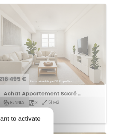
216 495 €
Achat Appartement Sacré Coeur
51 M2
RENNES
3
Voir le bien
ant to activate