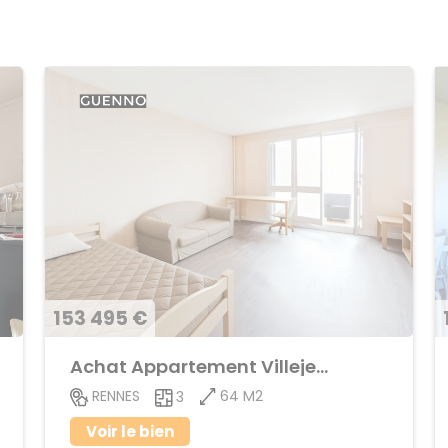
153 495 €
Achat Appartement Villejean
64 M2
RENNES
3
Voir le bien