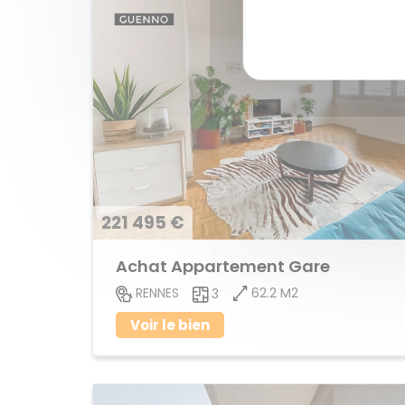
221 495 €
Achat Appartement Gare
62.2 M2
RENNES
3
Voir le bien