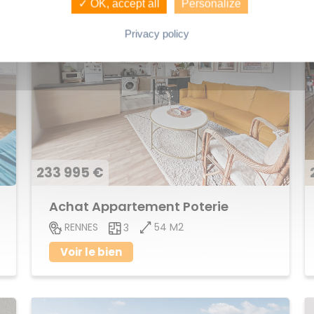
✓ OK, accept all
Personalize
Privacy policy
233 995 €
Achat Appartement Poterie
54 M2
RENNES
3
Voir le bien