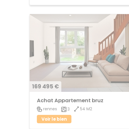
169 495 €
Achat Appartement bruz
54 M2
rennes
3
Voir le bien