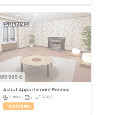
189 995 €
Achat Appartement Rennes-Cleunay
60 M2
RENNES
3
Voir le bien