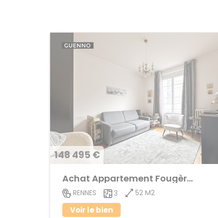
148 495 €
Achat Appartement Fougères
52 M2
RENNES
3
Voir le bien