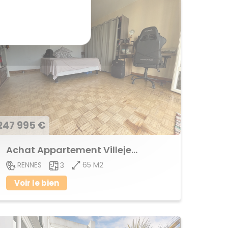
247 995 €
Achat Appartement Villejean
65 M2
RENNES
3
Voir le bien