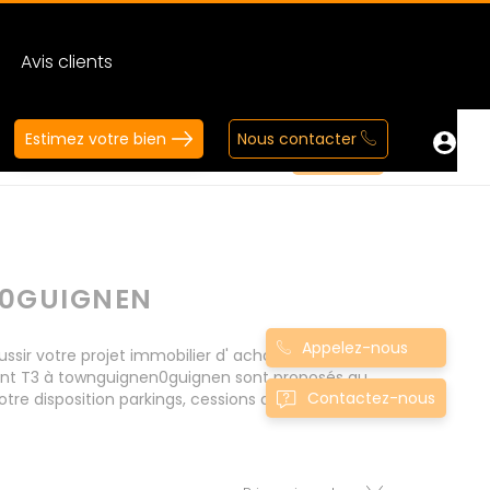
Avis clients
Estimez votre bien
Nous contacter
N0GUIGNEN
Appelez-nous
r votre projet immobilier d' achat. Consultez
ment T3 à townguignen0guignen sont proposés au
Contactez-nous
tre disposition parkings, cessions de baux, fonds