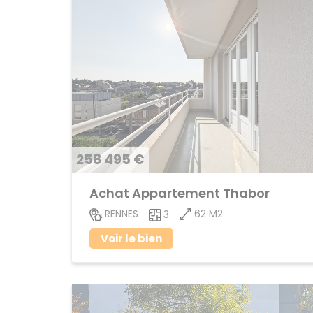
258 495 €
Achat Appartement Thabor
62 M2
RENNES
3
Voir le bien