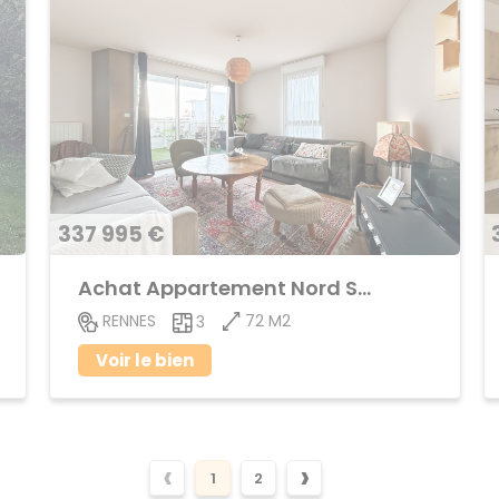
337 995 €
Achat Appartement Nord Saint-Martin
72 M2
RENNES
3
Voir le bien
‹
›
1
2