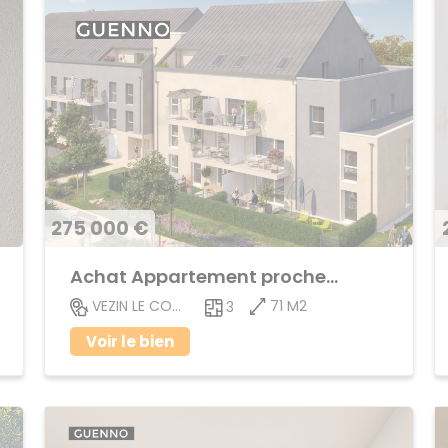
275 000 €
Achat Appartement proche centre ville
71 M2
VEZIN LE COQUET
3
Voir le bien