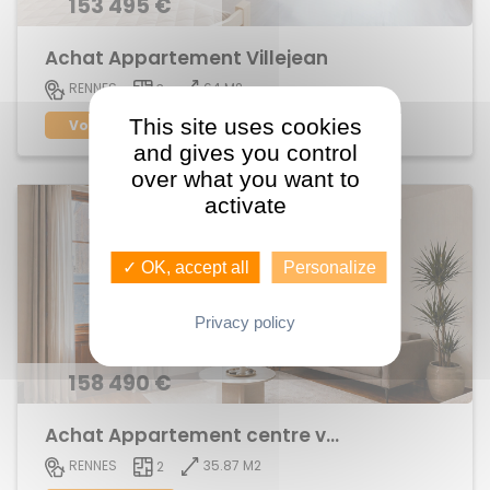
153 495 €
Achat Appartement Villejean
64 M2
RENNES
3
This site uses cookies
Voir le bien
and gives you control
over what you want to
activate
✓ OK, accept all
Personalize
Privacy policy
158 490 €
Achat Appartement centre ville
35.87 M2
RENNES
2