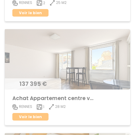
25 M2
RENNES
2
Voir le bien
137 395 €
Achat Appartement centre ville
28 M2
RENNES
1
Voir le bien