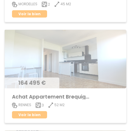
45 M2
MORDELLES
2
Voir le bien
164 495 €
Achat Appartement Brequigny
52 M2
RENNES
3
Voir le bien