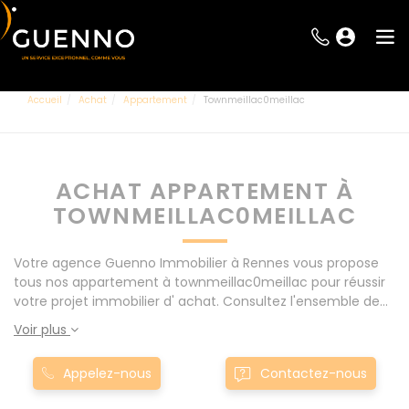
Accueil
Achat
Appartement
Townmeillac0meillac
ACHAT APPARTEMENT À
TOWNMEILLAC0MEILLAC
Votre agence Guenno Immobilier à Rennes vous propose
tous nos appartement à townmeillac0meillac pour réussir
votre projet immobilier d' achat. Consultez l'ensemble de
nos offres à Rennes mais également aux alentours : Le
Voir plus
Rheu, Pacé, Montgermont... Nos appartement à
townmeillac0meillac sont proposés au meilleur prix du
Appelez-nous
Contactez-nous
marché pour permettre au plus grand nombre de réussir
son projet immobilier. Nous mettons à votre disposition