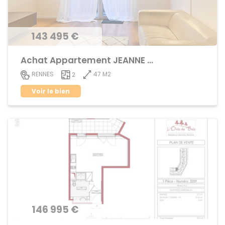
143 495 €
Achat Appartement JEANNE d'ARC - BEAULIEU
47 M2
RENNES
2
Voir le bien
146 995 €