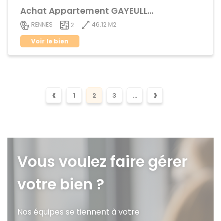
Achat Appartement GAYEULLES
46.12 M2
RENNES
2
Voir le bien
‹
›
1
2
3
...
Vous voulez faire gérer
votre bien ?
Nos équipes se tiennent à votre