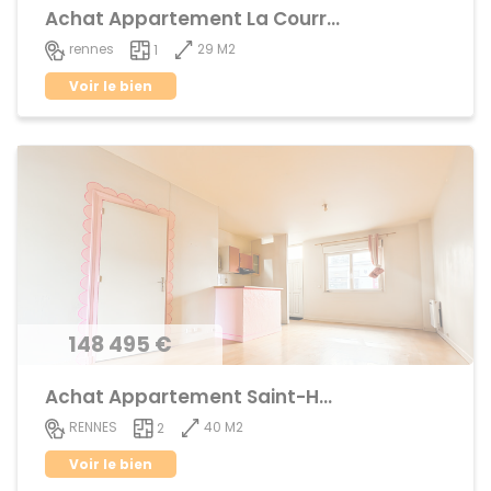
Achat Appartement La Courrouze
29 M2
rennes
1
Voir le bien
148 495 €
Achat Appartement Saint-Helier
40 M2
RENNES
2
Voir le bien