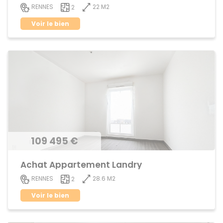
22 M2
RENNES
2
Voir le bien
109 495 €
Achat Appartement Landry
28.6 M2
RENNES
2
Voir le bien