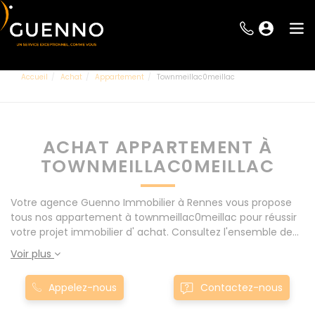
Accueil
Achat
Appartement
Townmeillac0meillac
ACHAT APPARTEMENT À
TOWNMEILLAC0MEILLAC
Votre agence Guenno Immobilier à Rennes vous propose
tous nos appartement à townmeillac0meillac pour réussir
votre projet immobilier d' achat. Consultez l'ensemble de
nos offres à Rennes mais également aux alentours : Le
Voir plus
Rheu, Pacé, Montgermont... Nos appartement à
townmeillac0meillac sont proposés au meilleur prix du
Appelez-nous
Contactez-nous
marché pour permettre au plus grand nombre de réussir
son projet immobilier. Nous mettons à votre disposition