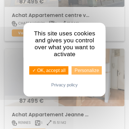
87 495 €
Achat Appartement centre ville
18.2 M2
CHATEAUGIRON
1
This site uses cookies
Voir le bien
and gives you control
over what you want to
activate
✓ OK, accept all
Personalize
Privacy policy
87 495 €
Achat Appartement Jeanne d'Arc
15.51 M2
RENNES
1