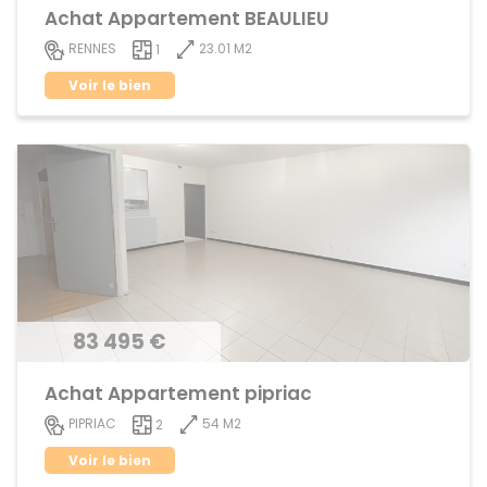
Achat Appartement BEAULIEU
23.01 M2
RENNES
1
Voir le bien
83 495 €
Achat Appartement pipriac
54 M2
PIPRIAC
2
Voir le bien