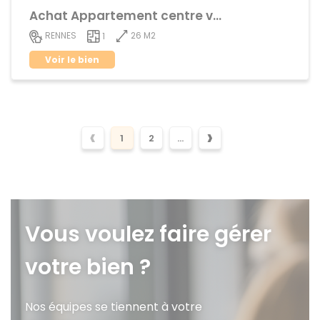
Achat Appartement centre ville
26 M2
RENNES
1
Voir le bien
‹
›
1
2
...
Vous voulez faire gérer
votre bien ?
Nos équipes se tiennent à votre