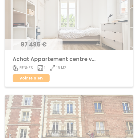
97 495 €
Achat Appartement centre ville
15 M2
RENNES
1
Voir le bien