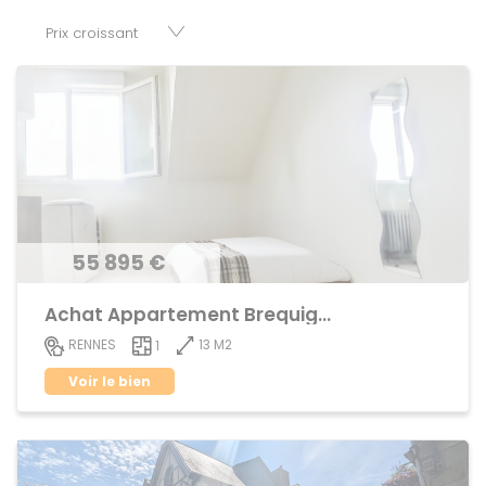
parkings, cessions de baux, fonds de commerces,
appartements, maisons, immeubles, terrains et murs.
55 895 €
Achat Appartement Brequigny
13 M2
RENNES
1
Voir le bien