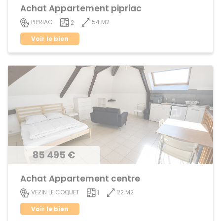
Achat Appartement pipriac
54 M2
PIPRIAC
2
Voir le bien
85 495 €
Achat Appartement centre
22 M2
VEZIN LE COQUET
1
Voir le bien