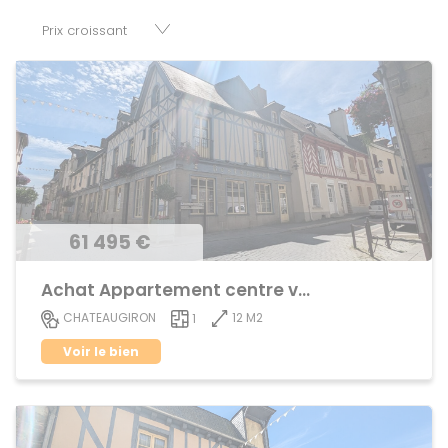
nombre de réussir son projet immobilier. Nous mettons à
votre disposition parkings, cessions de baux, fonds de
commerces, appartements, maisons, immeubles, terrains
et murs.
61 495 €
Achat Appartement centre ville
12 M2
CHATEAUGIRON
1
Voir le bien