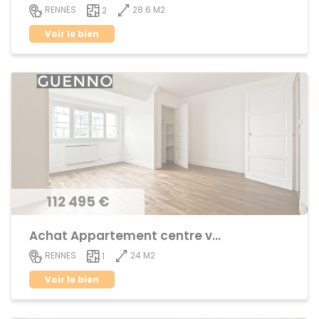
28.6 M2
RENNES
2
Voir le bien
112 495 €
Achat Appartement centre ville
24 M2
RENNES
1
Voir le bien