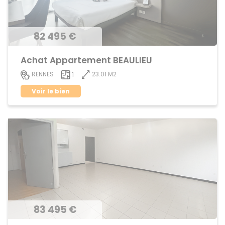
82 495 €
Achat Appartement BEAULIEU
23.01 M2
RENNES
1
Voir le bien
83 495 €