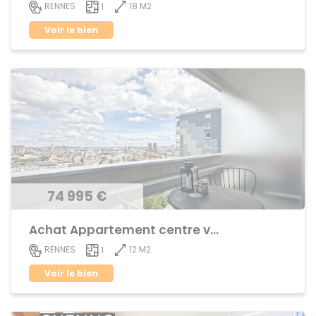
18 M2
RENNES
1
Voir le bien
74 995 €
Achat Appartement centre ville
12 M2
RENNES
1
Voir le bien