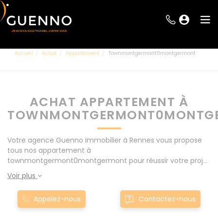
Accueil
Achat
Appartement
Townmontgermont0montgermont
ACHAT APPARTEMENT À
TOWNMONTGERMONT0MONTG
Votre agence Guenno Immobilier à Rennes vous propose
tous nos appartement à
townmontgermont0montgermont pour réussir votre projet
immobilier d' achat. Consultez l'ensemble de nos offres à
Voir plus
Rennes mais également aux alentours : Le Rheu, Pacé,
Montgermont... Nos appartement à
Appelez-nous
Contactez-nous
townmontgermont0montgermont sont proposés au
meilleur prix du marché pour permettre au plus grand