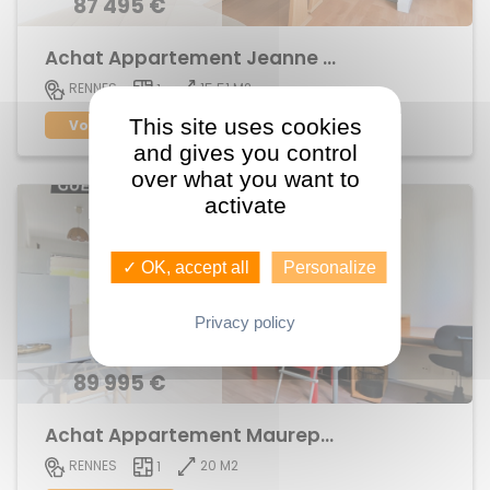
87 495 €
Achat Appartement Jeanne d'Arc
15.51 M2
RENNES
1
This site uses cookies
Voir le bien
and gives you control
over what you want to
activate
✓ OK, accept all
Personalize
Privacy policy
89 995 €
Achat Appartement Maurepas
20 M2
RENNES
1