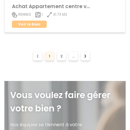
Achat Appartement centre ville
31.73 M2
RENNES
1
Voir le bien
‹
›
1
2
...
Vous voulez faire gérer
votre bien ?
Nos équipes se tiennent à votre