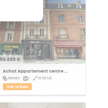
99 495 €
Achat Appartement centre ville
19.38 M2
RENNES
1
Voir le bien