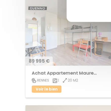
89 995 €
Achat Appartement Maurepas
20 M2
RENNES
1
Voir le bien