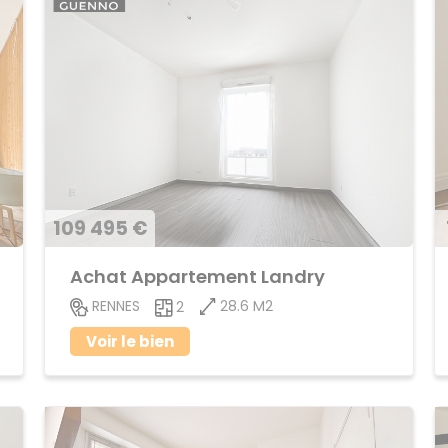
109 495 €
Achat Appartement Landry
28.6 M2
RENNES
2
Voir le bien