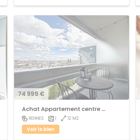
74 995 €
Achat Appartement centre ville
12 M2
RENNES
1
Voir le bien