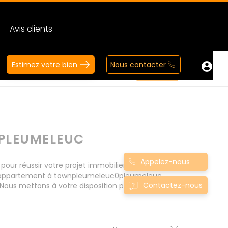
Avis clients
Estimez votre bien
Nous contacter
PLEUMELEUC
Appelez-nous
 réussir votre projet immobilier d' achat.
Nos appartement à townpleumeleuc0pleumeleuc
Contactez-nous
Nous mettons à votre disposition parkings,