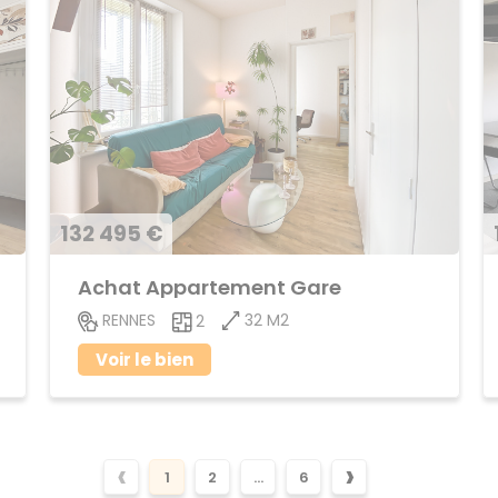
132 495 €
Achat Appartement Gare
32 M2
RENNES
2
Voir le bien
‹
›
1
2
...
6