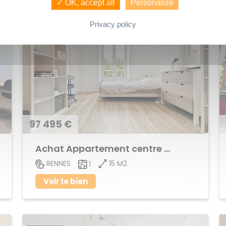
✓ OK, accept all
Personalize
Privacy policy
97 495 €
Achat Appartement centre ville
15 M2
RENNES
1
Voir le bien