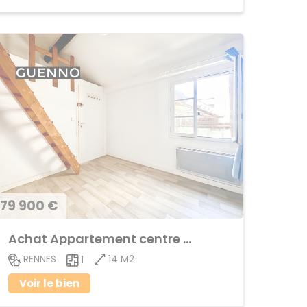
79 900 €
Achat Appartement centre ville
14 M2
RENNES
1
Voir le bien