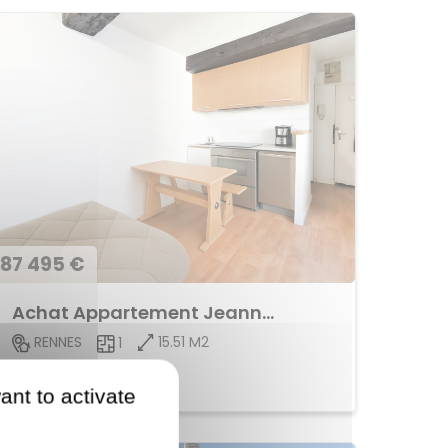
87 495 €
Achat Appartement Jeanne d'Arc
15.51 M2
RENNES
1
Voir le bien
ant to activate