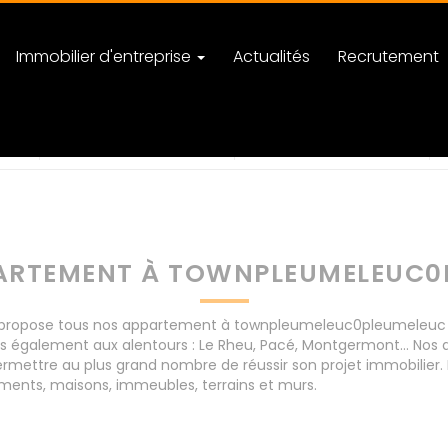
Immobilier d'entreprise
Actualités
Recrutement
c0pleumeleuc
nombre de pièces
ARTEMENT À TOWNPLEUMELEUC0
ropose tous nos appartement à townpleumeleuc0pleumeleuc pour
is également aux alentours : Le Rheu, Pacé, Montgermont... 
rmettre au plus grand nombre de réussir son projet immobilier. 
ents, maisons, immeubles, terrains et murs.