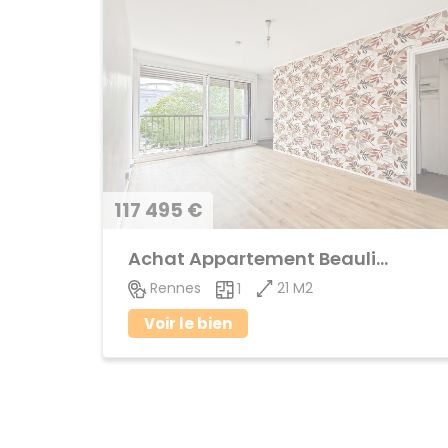
117 495 €
Achat Appartement Beaulieu
21 M2
Rennes
1
Voir le bien