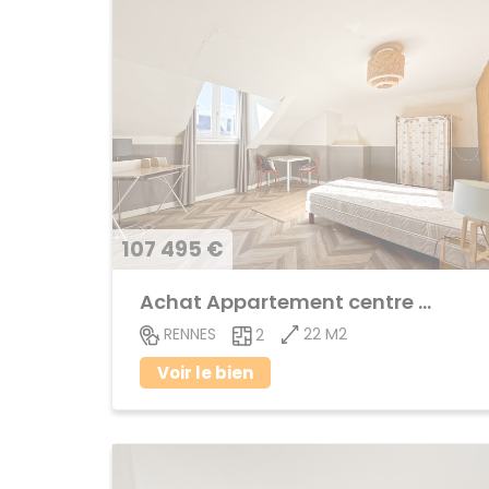
107 495 €
Achat Appartement centre ville
22 M2
RENNES
2
Voir le bien