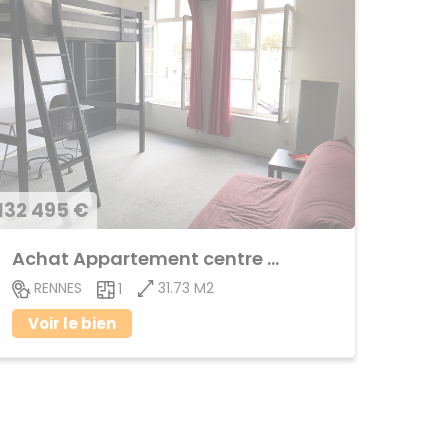
132 495 €
Achat Appartement centre ville
31.73 M2
RENNES
1
Voir le bien