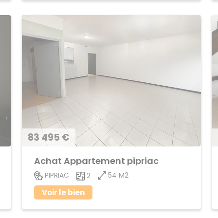
83 495 €
Achat Appartement pipriac
54 M2
PIPRIAC
2
Voir le bien