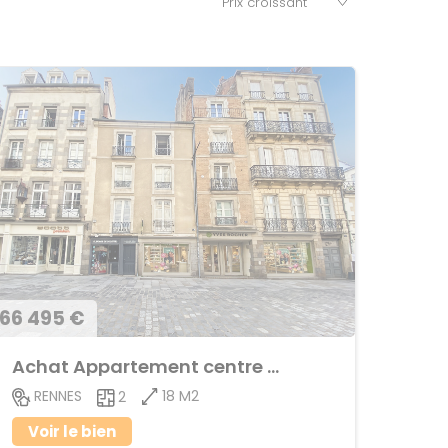
66 495 €
Achat Appartement centre ville
18 M2
RENNES
2
Voir le bien