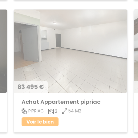
83 495 €
Achat Appartement pipriac
54 M2
PIPRIAC
2
Voir le bien