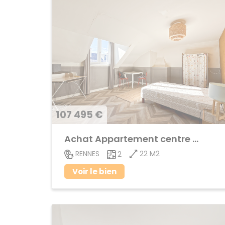
107 495 €
Achat Appartement centre ville
22 M2
RENNES
2
Voir le bien