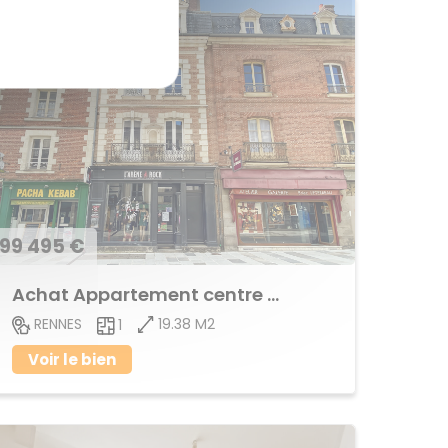
99 495 €
Achat Appartement centre ville
19.38 M2
RENNES
1
Voir le bien