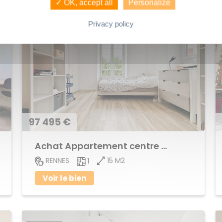
✓ OK, accept all
Personalize
Privacy policy
97 495 €
Achat Appartement centre ville
15 M2
RENNES
1
Voir le bien