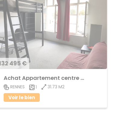
132 495 €
Achat Appartement centre ville
31.73 M2
RENNES
1
Voir le bien