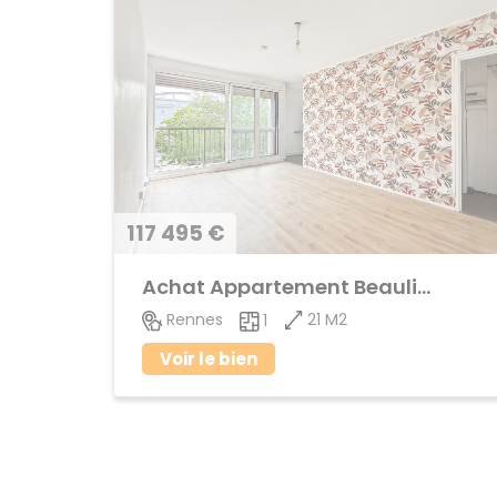
117 495 €
Achat Appartement Beaulieu
21 M2
Rennes
1
Voir le bien