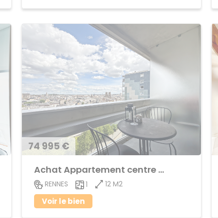
74 995 €
Achat Appartement centre ville
12 M2
RENNES
1
Voir le bien