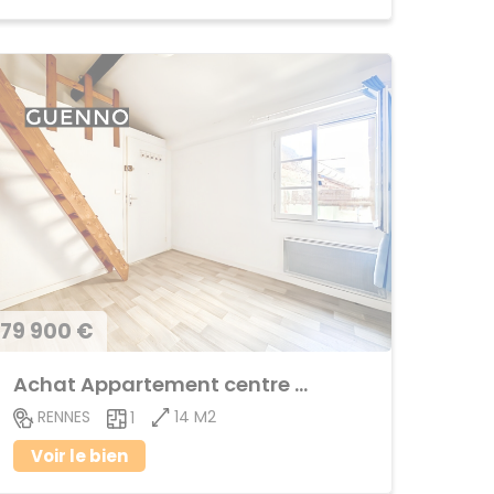
79 900 €
Achat Appartement centre ville
14 M2
RENNES
1
Voir le bien