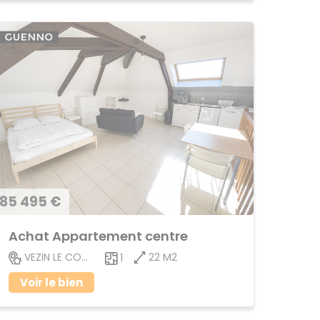
85 495 €
Achat Appartement centre
22 M2
VEZIN LE COQUET
1
Voir le bien