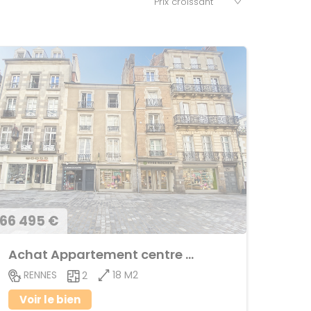
66 495 €
Achat Appartement centre ville
18 M2
RENNES
2
Voir le bien