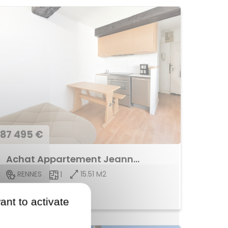
87 495 €
Achat Appartement Jeanne d'Arc
15.51 M2
RENNES
1
Voir le bien
ant to activate