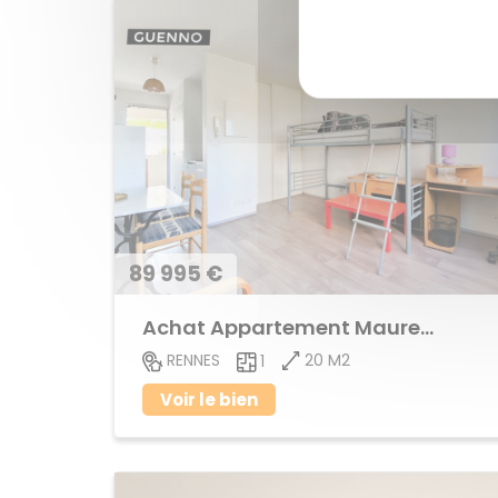
89 995 €
Achat Appartement Maurepas
20 M2
RENNES
1
Voir le bien