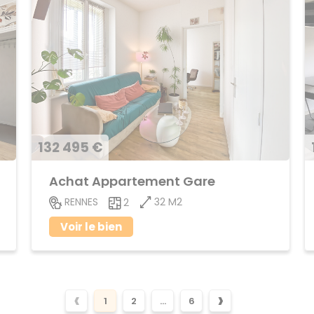
132 495 €
Achat Appartement Gare
32 M2
RENNES
2
Voir le bien
‹
›
1
2
...
6