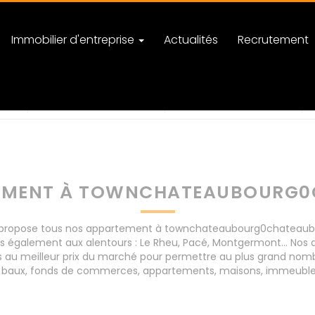
Immobilier d'entreprise
Actualités
Recrutement
ourg0chateaubourg
nombre de pièces
EMENT À TOWNCHATEAUBOURG
ropose tous nos appartement à townchateaubourg0chateaubourg
s également aux alentours : Le Rheu, Pacé, Montgermont... Nos
 meilleur prix du marché pour permettre au plus grand nombre
de baux, fonds de commerces, appartements, maisons, immeubles,