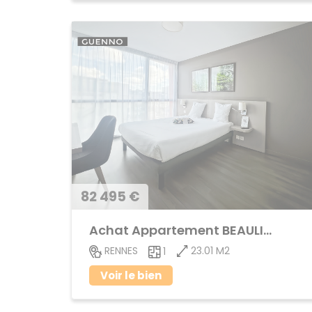
82 495 €
Achat Appartement BEAULIEU
23.01 M2
RENNES
1
Voir le bien