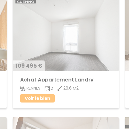
109 495 €
Achat Appartement Landry
28.6 M2
RENNES
2
Voir le bien