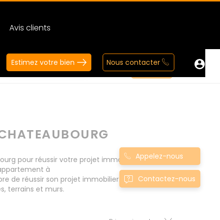
Avis clients
Estimez votre bien
Nous contacter
0CHATEAUBOURG
Appelez-nous
 pour réussir votre projet immobilier d' achat.
 appartement à
Contactez-nous
 de réussir son projet immobilier. Nous
 terrains et murs.