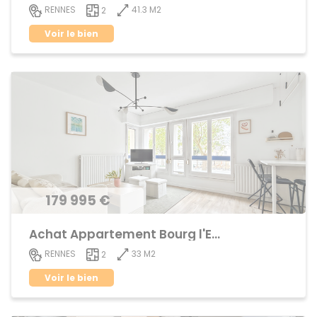
41.3 M2
RENNES
2
Voir le bien
179 995 €
Achat Appartement Bourg l'Evêque
33 M2
RENNES
2
Voir le bien