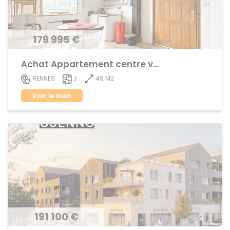
179 995 €
Achat Appartement centre ville
48 M2
RENNES
2
Voir le bien
191 100 €