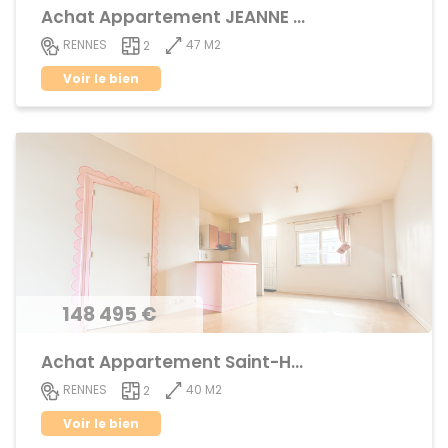
Achat Appartement JEANNE d'ARC - BEAULIEU
47 M2
RENNES
2
Voir le bien
148 495 €
Achat Appartement Saint-Helier
40 M2
RENNES
2
Voir le bien