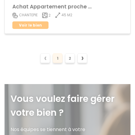
Achat Appartement proche centre ville
45 M2
CHANTEPIE
2
Voir le bien
‹
›
1
2
Vous voulez faire gérer
votre bien ?
Nos équipes se tiennent à votre