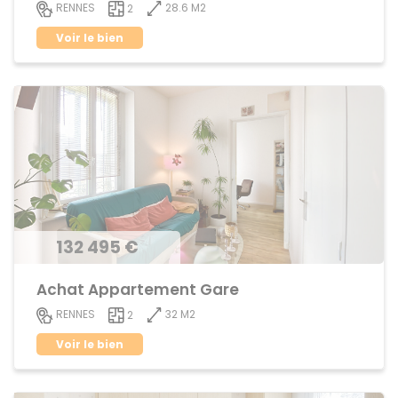
28.6 M2
RENNES
2
Voir le bien
132 495 €
Achat Appartement Gare
32 M2
RENNES
2
Voir le bien