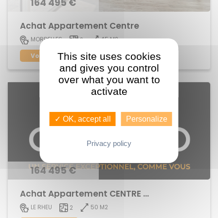
164 495 €
Achat Appartement Centre
45 M2
MORDELLES
2
This site uses cookies
Voir le bien
and gives you control
over what you want to
activate
✓ OK, accept all
Personalize
Privacy policy
164 495 €
Achat Appartement CENTRE BOURG
50 M2
LE RHEU
2