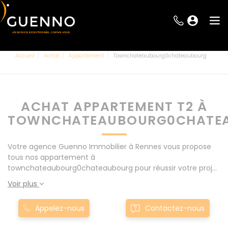
Accueil
Achat
Appartement
Townchateaubourg0chateaubourg
ACHAT APPARTEMENT T2 À
TOWNCHATEAUBOURG0CHATE
Votre agence Guenno Immobilier à Rennes vous propose
tous nos appartement à
townchateaubourg0chateaubourg pour réussir votre projet
immobilier d' achat. Consultez l'ensemble de nos offres à
Voir plus
Rennes mais également aux alentours : Le Rheu, Pacé,
Montgermont... Nos appartement T2 à
Appelez-nous
Contactez-nous
townchateaubourg0chateaubourg sont proposés au
meilleur prix du marché pour permettre au plus grand