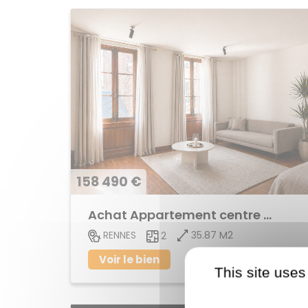
158 490 €
Achat Appartement centre ville
35.87 M2
RENNES
2
Voir le bien
This site uses