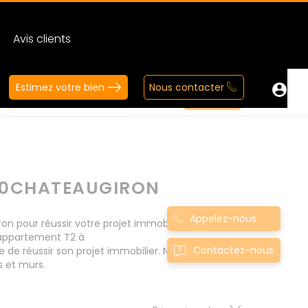
Avis clients
Estimez votre bien
Nous contacter
N0CHATEAUGIRON
Appelez-nous
pour réussir votre projet immobilier d' achat.
 appartement T2 à
Contactez-nous
de réussir son projet immobilier. Nous mettons
s et murs.