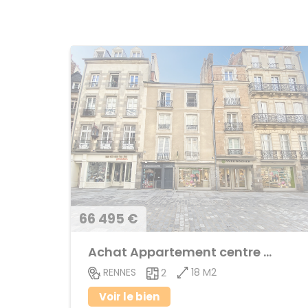
66 495 €
Achat Appartement centre ville
18 M2
RENNES
2
Voir le bien