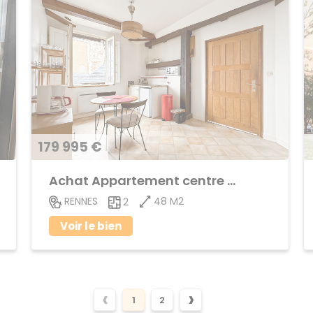
179 995 €
Achat Appartement centre ville
48 M2
RENNES
2
Voir le bien
‹
›
1
2