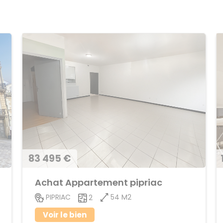
83 495 €
Achat Appartement pipriac
54 M2
PIPRIAC
2
Voir le bien