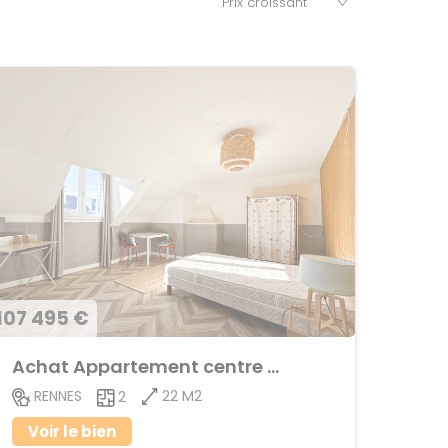
107 495 €
Achat Appartement centre ville
22 M2
RENNES
2
Voir le bien