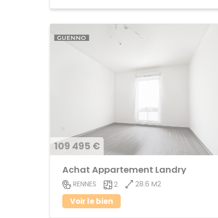
109 495 €
Achat Appartement Landry
28.6 M2
RENNES
2
Voir le bien