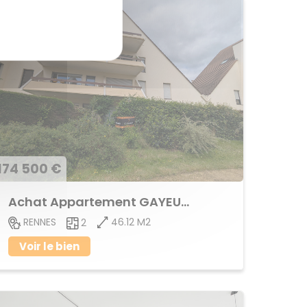
174 500 €
Achat Appartement GAYEULLES
46.12 M2
RENNES
2
Voir le bien