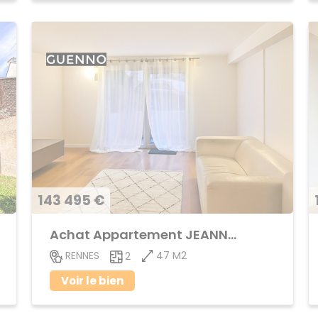
143 495 €
Achat Appartement JEANNE d'ARC - BEAULIEU
47 M2
RENNES
2
Voir le bien