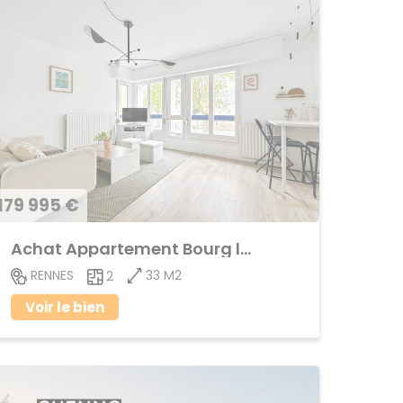
179 995 €
Achat Appartement Bourg l'Evêque
33 M2
RENNES
2
Voir le bien