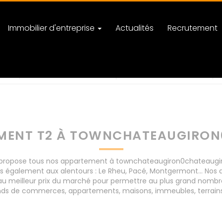
Immobilier d'entreprise
Actualités
Recrutement
ron0chateaugiron
nombre de pièces
MENT T2 À TOWNCHATEAUGIRO
ropose tous nos appartement à townchateaugiron0chateaugiron 
s également aux alentours : Le Rheu, Pacé, Montgermont... Nos
 meilleur prix du marché pour permettre au plus grand nombre 
 fonds de commerces, appartements, maisons, immeubles, terrain