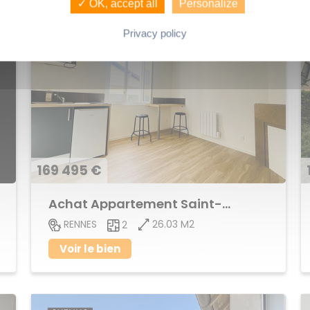
✓ OK, accept all
Personalize
Privacy policy
169 495 €
Achat Appartement Saint-Helier
26.03 M2
RENNES
2
Voir le bien