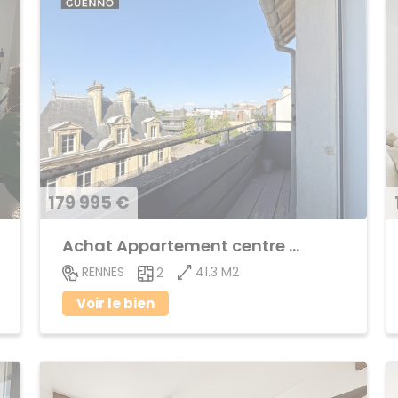
179 995 €
Achat Appartement centre ville
41.3 M2
RENNES
2
Voir le bien