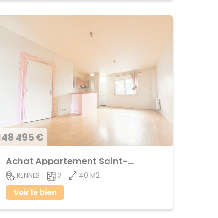
148 495 €
Achat Appartement Saint-Helier
40 M2
RENNES
2
Voir le bien