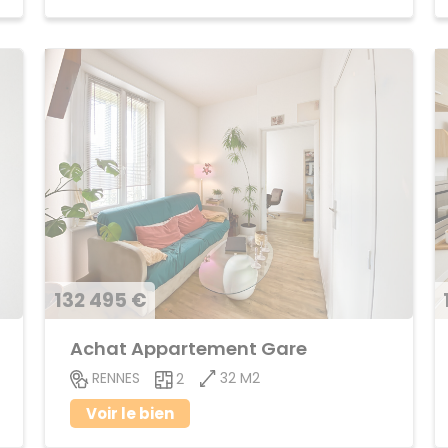
132 495 €
Achat Appartement Gare
32 M2
RENNES
2
Voir le bien