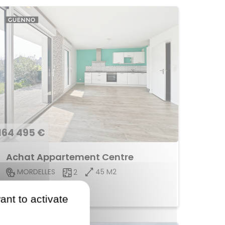
164 495 €
Achat Appartement Centre
45 M2
MORDELLES
2
Voir le bien
ant to activate