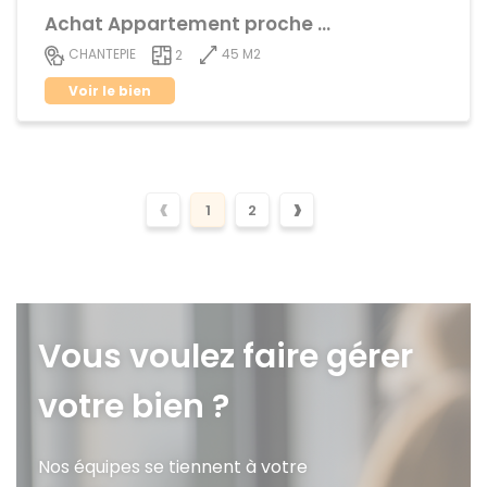
Achat Appartement proche centre ville
45 M2
CHANTEPIE
2
Voir le bien
‹
›
1
2
Vous voulez faire gérer
votre bien ?
Nos équipes se tiennent à votre