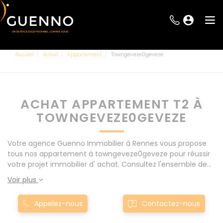
Accueil
Achat
Appartement
Towngeveze0geveze
ACHAT APPARTEMENT T2 À
TOWNGEVEZE0GEVEZE
Votre agence Guenno Immobilier à Rennes vous propose
tous nos appartement à towngeveze0geveze pour réussir
votre projet immobilier d' achat. Consultez l'ensemble de
nos offres à Rennes mais également aux alentours : Le
Voir plus
Rheu, Pacé, Montgermont... Nos appartement T2 à
towngeveze0geveze sont proposés au meilleur prix du
Appelez-nous
Contactez-nous
marché pour permettre au plus grand nombre de réussir
son projet immobilier. Nous mettons à votre disposition