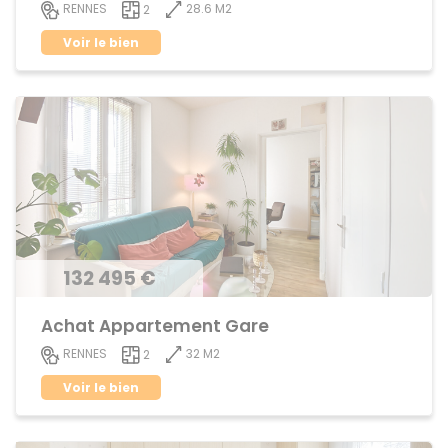
28.6 M2
RENNES
2
Voir le bien
132 495 €
Achat Appartement Gare
32 M2
RENNES
2
Voir le bien