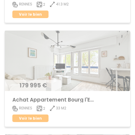
41.3 M2
RENNES
2
Voir le bien
179 995 €
Achat Appartement Bourg l'Evêque
33 M2
RENNES
2
Voir le bien