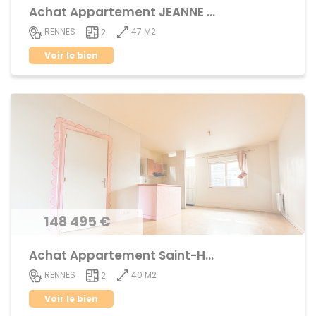
Achat Appartement JEANNE d'ARC - BEAULIEU
47 M2
RENNES
2
Voir le bien
148 495 €
Achat Appartement Saint-Helier
40 M2
RENNES
2
Voir le bien