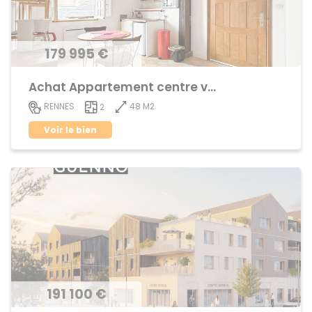
179 995 €
Achat Appartement centre ville
48 M2
RENNES
2
Voir le bien
191 100 €