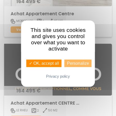
164 495 €
Achat Appartement Centre
45 M2
MORDELLES
2
This site uses cookies
Voir le bien
and gives you control
over what you want to
activate
✓ OK, accept all
Personalize
Privacy policy
164 495 €
Achat Appartement CENTRE BOURG
50 M2
LE RHEU
2