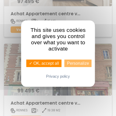
97 495 €
Achat Appartement centre ville
15 M2
RENNES
1
This site uses cookies
Voir le bien
and gives you control
over what you want to
activate
✓ OK, accept all
Personalize
Privacy policy
99 495 €
Achat Appartement centre ville
19.38 M2
RENNES
1