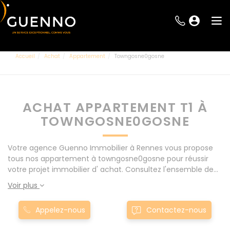
Accueil
Achat
Appartement
Towngosne0gosne
ACHAT APPARTEMENT T1 À
TOWNGOSNE0GOSNE
Votre agence Guenno Immobilier à Rennes vous propose
tous nos appartement à towngosne0gosne pour réussir
votre projet immobilier d' achat. Consultez l'ensemble de
nos offres à Rennes mais également aux alentours : Le
Voir plus
Rheu, Pacé, Montgermont... Nos appartement T1 à
towngosne0gosne sont proposés au meilleur prix du
Appelez-nous
Contactez-nous
marché pour permettre au plus grand nombre de réussir
son projet immobilier. Nous mettons à votre disposition