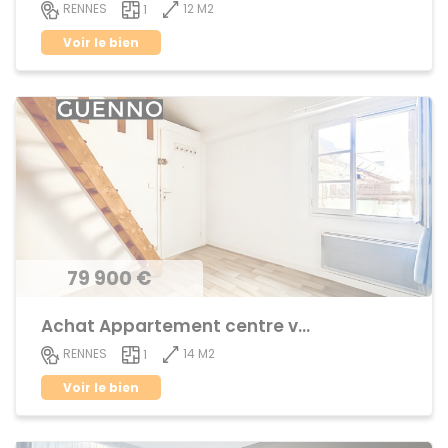
12 M2
RENNES
1
Voir le bien
79 900 €
Achat Appartement centre ville
14 M2
RENNES
1
Voir le bien