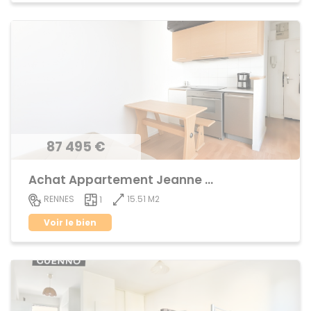
87 495 €
Achat Appartement Jeanne d'Arc
15.51 M2
RENNES
1
Voir le bien