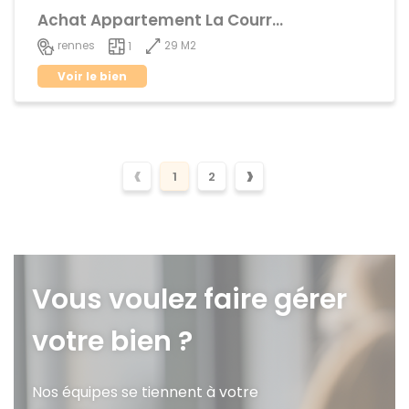
Achat Appartement La Courrouze
29 M2
rennes
1
Voir le bien
‹
›
1
2
Vous voulez faire gérer
votre bien ?
Nos équipes se tiennent à votre