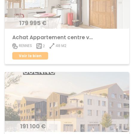
179 995 €
Achat Appartement centre ville
48 M2
RENNES
2
Voir le bien
191 100 €