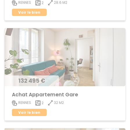
28.6 M2
RENNES
2
Voir le bien
132 495 €
Achat Appartement Gare
32 M2
RENNES
2
Voir le bien