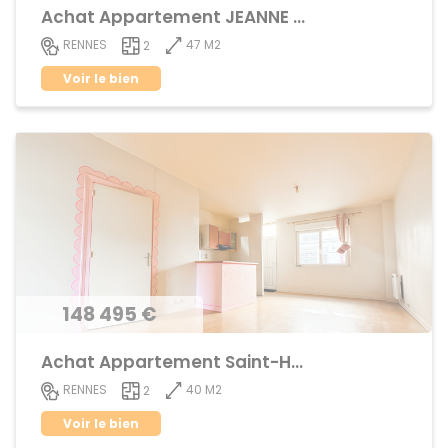
Achat Appartement JEANNE d'ARC - BEAULIEU
47 M2
RENNES
2
Voir le bien
148 495 €
Achat Appartement Saint-Helier
40 M2
RENNES
2
Voir le bien