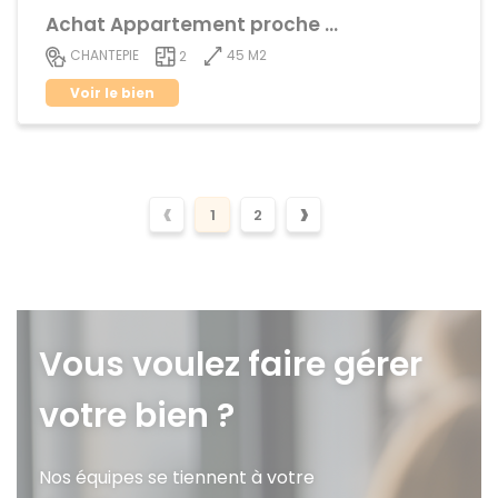
Achat Appartement proche centre ville
45 M2
CHANTEPIE
2
Voir le bien
‹
›
1
2
Vous voulez faire gérer
votre bien ?
Nos équipes se tiennent à votre