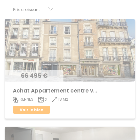
disposition parkings, cessions de baux, fonds de
commerces, appartements, maisons, immeubles, terrains
et murs.
66 495 €
Achat Appartement centre ville
18 M2
RENNES
2
Voir le bien