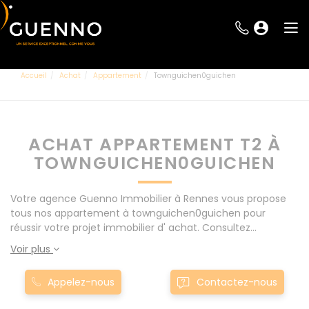
Accueil
Achat
Appartement
Townguichen0guichen
ACHAT APPARTEMENT T2 À
TOWNGUICHEN0GUICHEN
Votre agence Guenno Immobilier à Rennes vous propose
tous nos appartement à townguichen0guichen pour
réussir votre projet immobilier d' achat. Consultez
l'ensemble de nos offres à Rennes mais également aux
Voir plus
alentours : Le Rheu, Pacé, Montgermont... Nos appartement
T2 à townguichen0guichen sont proposés au meilleur prix
Appelez-nous
Contactez-nous
du marché pour permettre au plus grand nombre de
réussir son projet immobilier. Nous mettons à votre