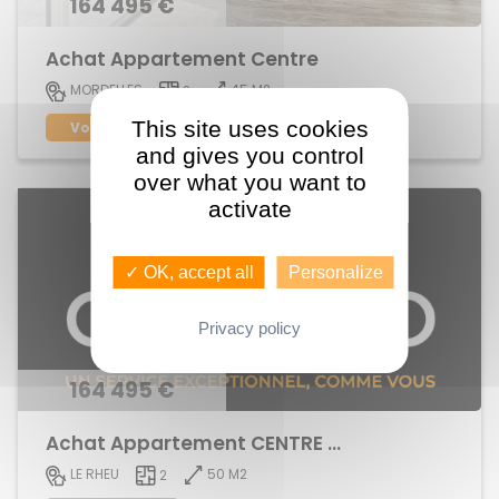
164 495 €
Achat Appartement Centre
45 M2
MORDELLES
2
This site uses cookies
Voir le bien
and gives you control
over what you want to
activate
✓ OK, accept all
Personalize
Privacy policy
164 495 €
Achat Appartement CENTRE BOURG
50 M2
LE RHEU
2