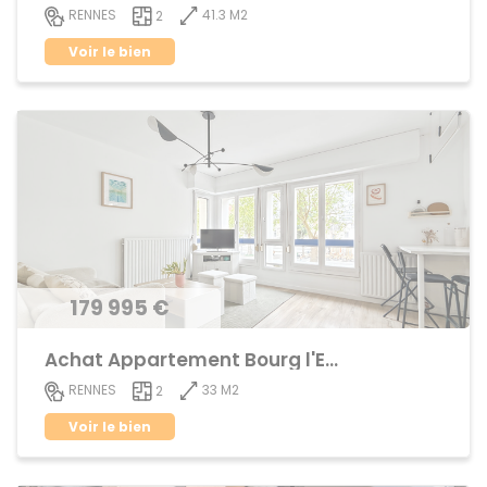
41.3 M2
RENNES
2
Voir le bien
179 995 €
Achat Appartement Bourg l'Evêque
33 M2
RENNES
2
Voir le bien