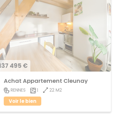
137 495 €
Achat Appartement Cleunay
22 M2
RENNES
1
Voir le bien