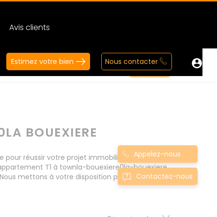
Avis clients
Estimez votre bien
Nous contacter
0LA BOUEXIERE
Appelez-nous
ur réussir votre projet immobilier d' achat.
 appartement T1 à townla-bouexiere0la-bouexiere
Contactez-nous
Nous mettons à votre disposition parkings,