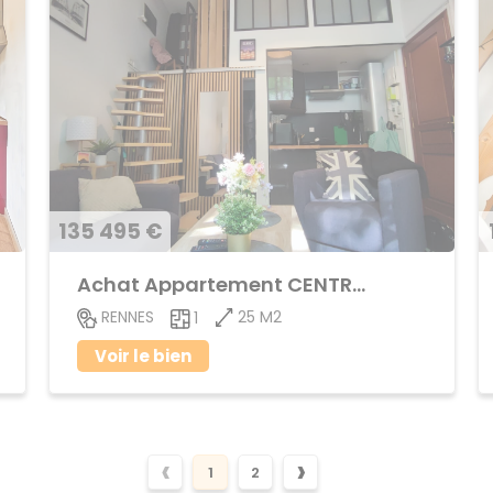
135 495 €
Achat Appartement CENTRE VILLE
25 M2
RENNES
1
Voir le bien
‹
›
1
2