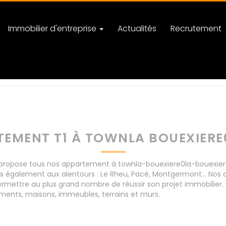
Immobilier d'entreprise
Actualités
Recrutement
re0la-bouexiere
nombre de pièces
EMENT T1 À TOWNLA BOUEXIERE
opose tous nos appartement à townla-bouexiere0la-bouexiere po
s également aux alentours : Le Rheu, Pacé, Montgermont... Nos
rmettre au plus grand nombre de réussir son projet immobilier. 
ents, maisons, immeubles, terrains et murs.