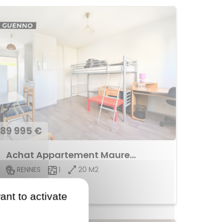
89 995 €
Achat Appartement Maurepas
20 M2
RENNES
1
Voir le bien
ant to activate