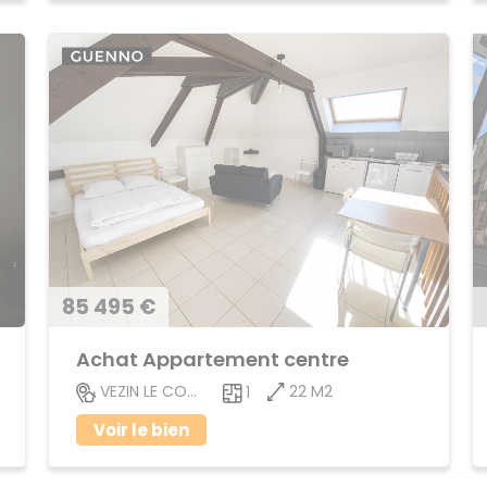
85 495 €
Achat Appartement centre
22 M2
VEZIN LE COQUET
1
Voir le bien