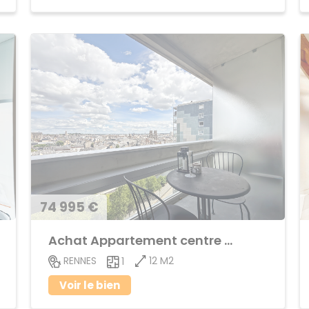
74 995 €
Achat Appartement centre ville
12 M2
RENNES
1
Voir le bien