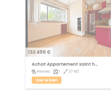
132 495 €
Achat Appartement saint helier
27 M2
Rennes
1
Voir le bien