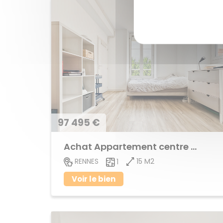
97 495 €
Achat Appartement centre ville
15 M2
RENNES
1
Voir le bien