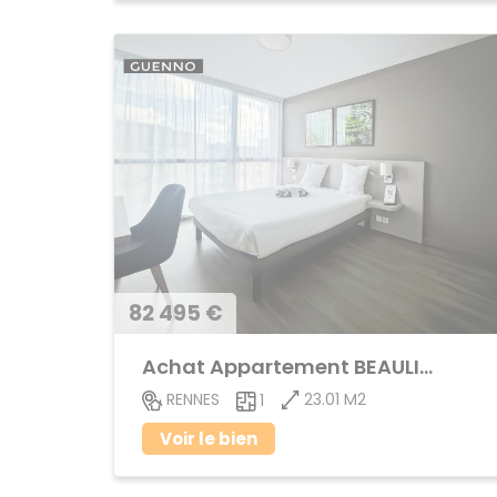
82 495 €
Achat Appartement BEAULIEU
23.01 M2
RENNES
1
Voir le bien