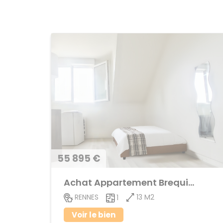
55 895 €
Achat Appartement Brequigny
13 M2
RENNES
1
Voir le bien