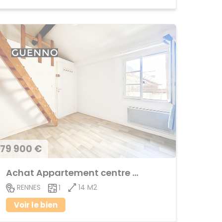
79 900 €
Achat Appartement centre ville
14 M2
RENNES
1
Voir le bien