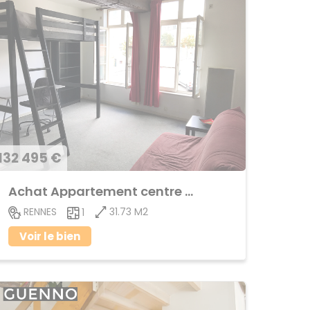
132 495 €
Achat Appartement centre ville
31.73 M2
RENNES
1
Voir le bien