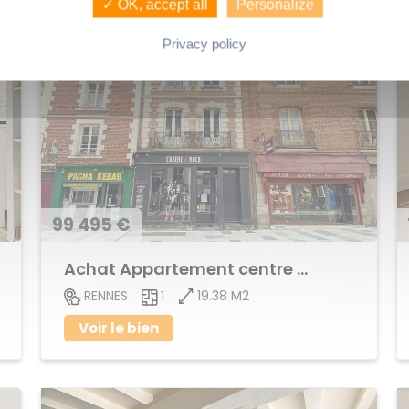
✓ OK, accept all
Personalize
Privacy policy
99 495 €
Achat Appartement centre ville
19.38 M2
RENNES
1
Voir le bien