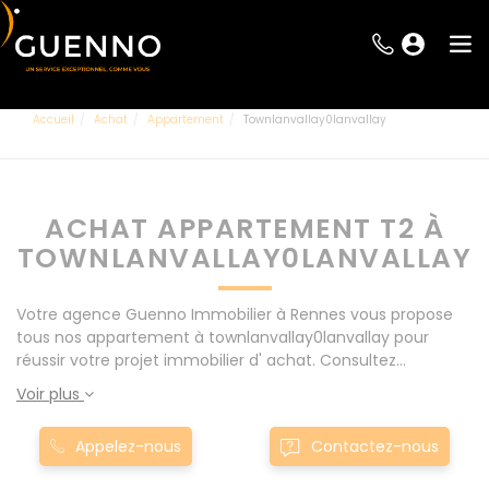
Accueil
Achat
Appartement
Townlanvallay0lanvallay
ACHAT APPARTEMENT T2 À
TOWNLANVALLAY0LANVALLAY
Votre agence Guenno Immobilier à Rennes vous propose
tous nos appartement à townlanvallay0lanvallay pour
réussir votre projet immobilier d' achat. Consultez
l'ensemble de nos offres à Rennes mais également aux
Voir plus
alentours : Le Rheu, Pacé, Montgermont... Nos appartement
T2 à townlanvallay0lanvallay sont proposés au meilleur prix
Appelez-nous
Contactez-nous
du marché pour permettre au plus grand nombre de
réussir son projet immobilier. Nous mettons à votre