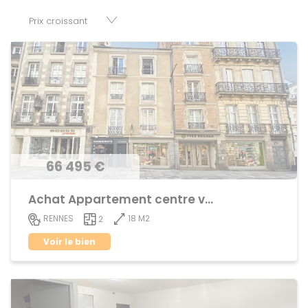
disposition parkings, cessions de baux, fonds de
commerces, appartements, maisons, immeubles, terrains
et murs.
66 495 €
Achat Appartement centre ville
18 M2
RENNES
2
Voir le bien