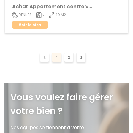
Achat Appartement centre ville
40 M2
RENNES
2
Voir le bien
‹
›
1
2
Vous voulez faire gérer
votre bien ?
Nos équipes se tiennent à votre