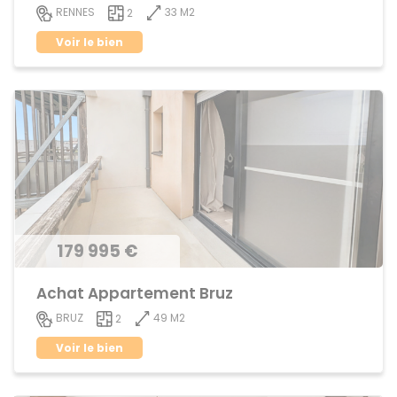
33 M2
RENNES
2
Voir le bien
179 995 €
Achat Appartement Bruz
49 M2
BRUZ
2
Voir le bien