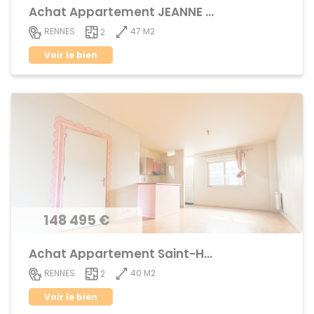
Achat Appartement JEANNE d'ARC - BEAULIEU
47 M2
RENNES
2
Voir le bien
148 495 €
Achat Appartement Saint-Helier
40 M2
RENNES
2
Voir le bien