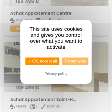
164 495 €
Achat Appartement Centre
45 M2
MORDELLES
2
This site uses cookies
Voir le bien
and gives you control
over what you want to
activate
✓ OK, accept all
Personalize
Privacy policy
169 495 €
Achat Appartement Saint-Helier
26.03 M2
RENNES
2