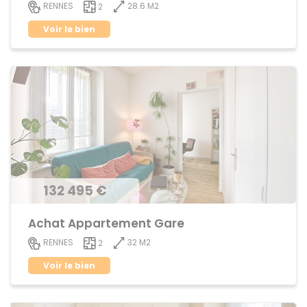
28.6 M2
RENNES
2
Voir le bien
132 495 €
Achat Appartement Gare
32 M2
RENNES
2
Voir le bien