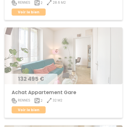
28.6 M2
RENNES
2
Voir le bien
132 495 €
Achat Appartement Gare
32 M2
RENNES
2
Voir le bien