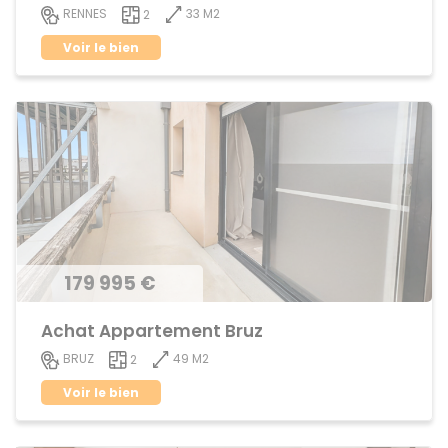
33 M2
RENNES
2
Voir le bien
179 995 €
Achat Appartement Bruz
49 M2
BRUZ
2
Voir le bien