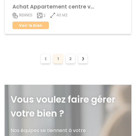
Achat Appartement centre ville
40 M2
RENNES
2
Voir le bien
‹
›
1
2
Vous voulez faire gérer
votre bien ?
Nos équipes se tiennent à votre