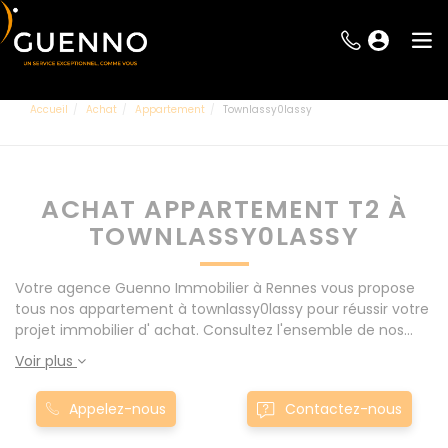
Accueil
Achat
Appartement
Townlassy0lassy
ACHAT APPARTEMENT T2 À
TOWNLASSY0LASSY
Votre agence Guenno Immobilier à Rennes vous propose
tous nos appartement à townlassy0lassy pour réussir votre
projet immobilier d' achat. Consultez l'ensemble de nos
offres à Rennes mais également aux alentours : Le Rheu,
Voir plus
Pacé, Montgermont... Nos appartement T2 à
townlassy0lassy sont proposés au meilleur prix du marché
Appelez-nous
Contactez-nous
pour permettre au plus grand nombre de réussir son projet
immobilier. Nous mettons à votre disposition parkings,