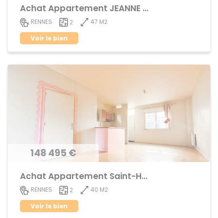
Achat Appartement JEANNE d'ARC - BEAULIEU
47 M2
RENNES
2
Voir le bien
148 495 €
Achat Appartement Saint-Helier
40 M2
RENNES
2
Voir le bien