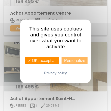
164 495 €
Achat Appartement Centre
45 M2
MORDELLES
2
This site uses cookies
Voir le bien
and gives you control
over what you want to
activate
✓ OK, accept all
Personalize
Privacy policy
169 495 €
Achat Appartement Saint-Helier
26.03 M2
RENNES
2