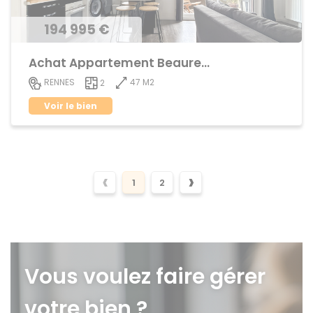
194 995 €
Achat Appartement Beauregard
47 M2
RENNES
2
Voir le bien
‹
›
1
2
Vous voulez faire gérer
votre bien ?