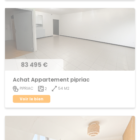
83 495 €
Achat Appartement pipriac
54 M2
PIPRIAC
2
Voir le bien