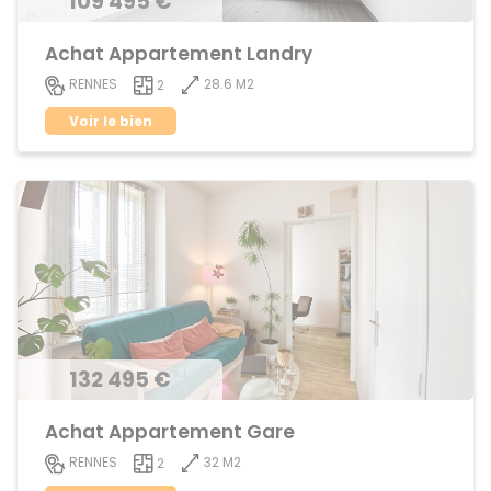
109 495 €
Achat Appartement Landry
28.6 M2
RENNES
2
Voir le bien
132 495 €
Achat Appartement Gare
32 M2
RENNES
2