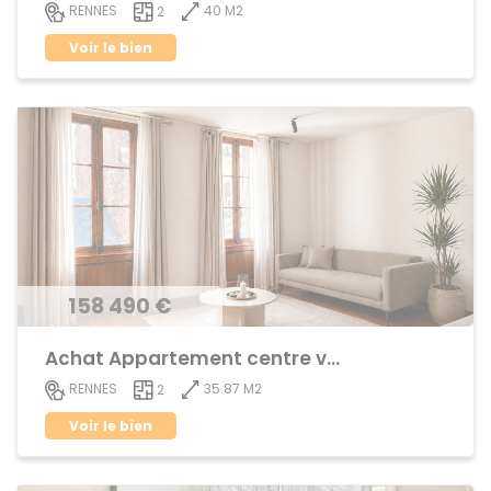
40 M2
RENNES
2
Voir le bien
158 490 €
Achat Appartement centre ville
35.87 M2
RENNES
2
Voir le bien