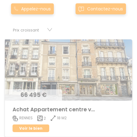
Montgermont... Nos appartement T2 à townmartigne-
Appelez-nous
Contactez-nous
ferchaud0martigne-ferchaud sont proposés au meilleur
prix du marché pour permettre au plus grand nombre de
réussir son projet immobilier. Nous mettons à votre
disposition parkings, cessions de baux, fonds de
commerces, appartements, maisons, immeubles, terrains
et murs.
66 495 €
Achat Appartement centre ville
18 M2
RENNES
2
Voir le bien