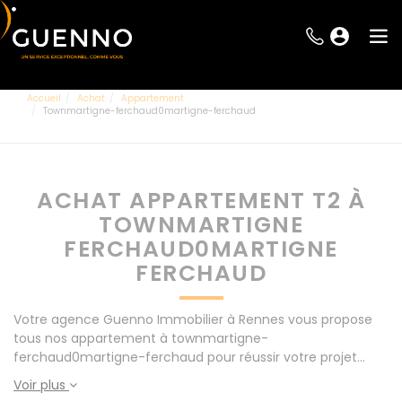
Accueil
Achat
Appartement
Townmartigne-ferchaud0martigne-ferchaud
ACHAT APPARTEMENT T2 À
TOWNMARTIGNE
FERCHAUD0MARTIGNE
FERCHAUD
Votre agence Guenno Immobilier à Rennes vous propose
tous nos appartement à townmartigne-
ferchaud0martigne-ferchaud pour réussir votre projet
immobilier d' achat. Consultez l'ensemble de nos offres à
Voir plus
Rennes mais également aux alentours : Le Rheu, Pacé,