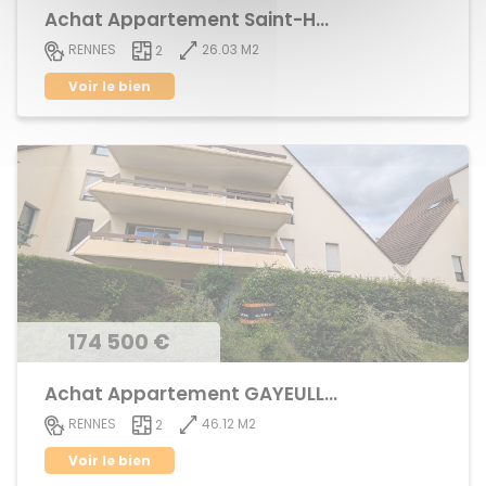
Achat Appartement Saint-Helier
26.03 M2
RENNES
2
Voir le bien
174 500 €
Achat Appartement GAYEULLES
46.12 M2
RENNES
2
Voir le bien