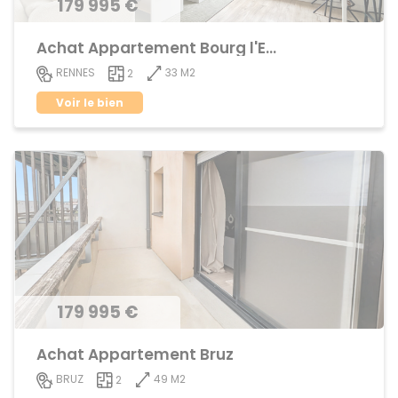
179 995 €
Achat Appartement Bourg l'Evêque
33 M2
RENNES
2
Voir le bien
179 995 €
Achat Appartement Bruz
49 M2
BRUZ
2