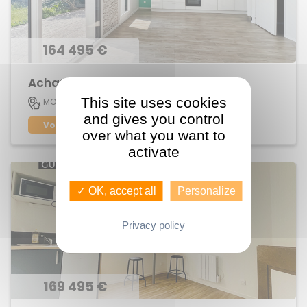
164 495 €
Achat Appartement Centre
This site uses cookies
45 M2
MORDELLES
2
and gives you control
Voir le bien
over what you want to
activate
✓ OK, accept all
Personalize
Privacy policy
169 495 €