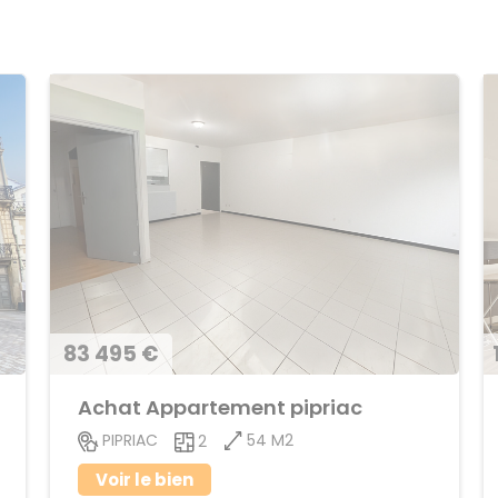
83 495 €
Achat Appartement pipriac
54 M2
PIPRIAC
2
Voir le bien