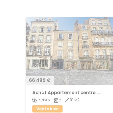
66 495 €
Achat Appartement centre ville
18 M2
RENNES
2
Voir le bien