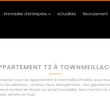
Immobilier d'entreprise
Actualités
Recrutement
eillac
nombre de pièces
PPARTEMENT T2 À TOWNMEILLAC
opose tous nos appartement à townmeillac0meillac pour réussir
t aux alentours : Le Rheu, Pacé, Montgermont... Nos appartem
rand nombre de réussir son projet immobilier. Nous mettons à vo
s, terrains et murs.