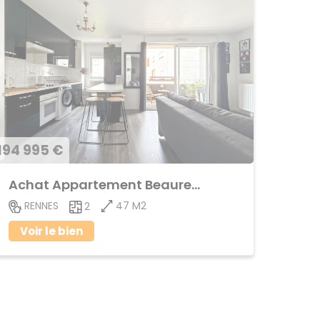
194 995 €
Achat Appartement Beauregard
47 M2
RENNES
2
Voir le bien