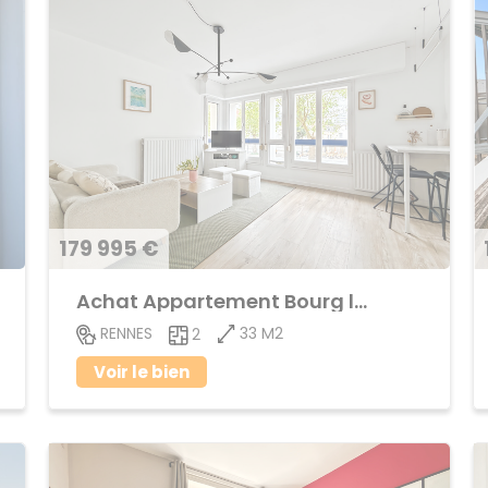
179 995 €
Achat Appartement Bourg l'Evêque
33 M2
RENNES
2
Voir le bien