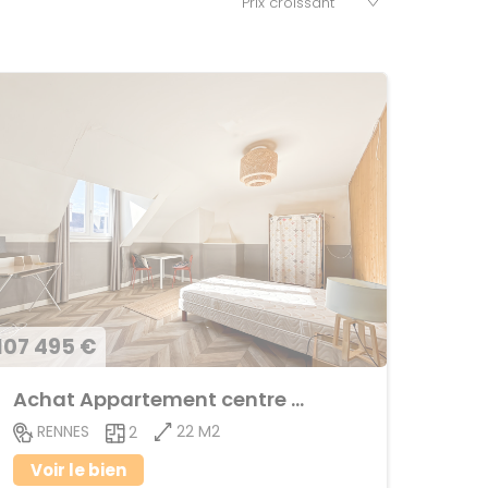
107 495 €
Achat Appartement centre ville
22 M2
RENNES
2
Voir le bien