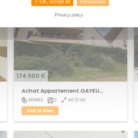
✓ OK, accept all
Personalize
Privacy policy
174 500 €
Achat Appartement GAYEULLES
46.12 M2
RENNES
2
Voir le bien