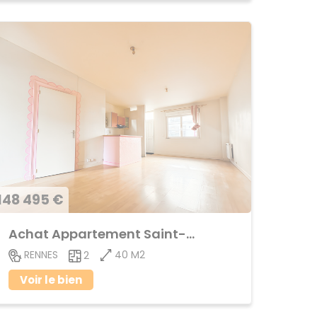
148 495 €
Achat Appartement Saint-Helier
40 M2
RENNES
2
Voir le bien