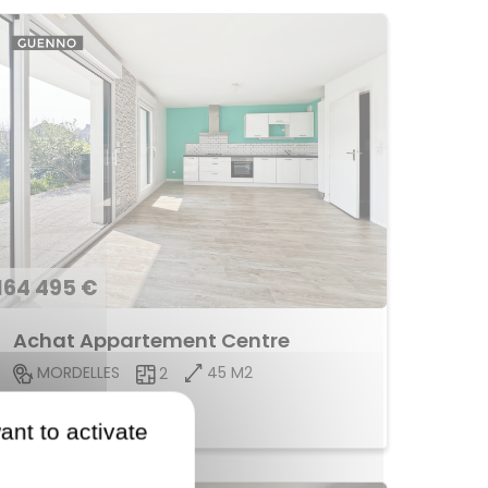
164 495 €
Achat Appartement Centre
45 M2
MORDELLES
2
Voir le bien
ant to activate