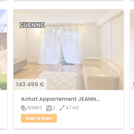
143 495 €
Achat Appartement JEANNE d'ARC - BEAULIEU
47 M2
RENNES
2
Voir le bien