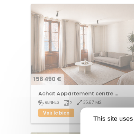
158 490 €
Achat Appartement centre ville
35.87 M2
RENNES
2
Voir le bien
This site uses