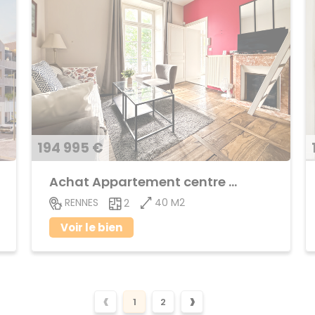
194 995 €
Achat Appartement centre ville
40 M2
RENNES
2
Voir le bien
‹
›
1
2