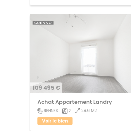
109 495 €
Achat Appartement Landry
28.6 M2
RENNES
2
Voir le bien