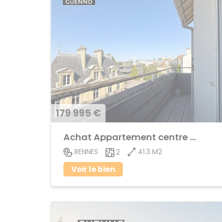
179 995 €
Achat Appartement centre ville
41.3 M2
RENNES
2
Voir le bien