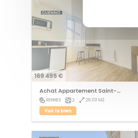
169 495 €
Achat Appartement Saint-Helier
26.03 M2
RENNES
2
Voir le bien