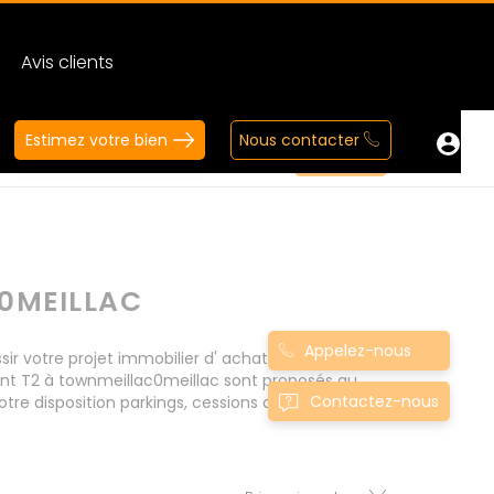
Avis clients
Estimez votre bien
Nous contacter
0MEILLAC
Appelez-nous
 votre projet immobilier d' achat. Consultez
ent T2 à townmeillac0meillac sont proposés au
Contactez-nous
tre disposition parkings, cessions de baux, fonds