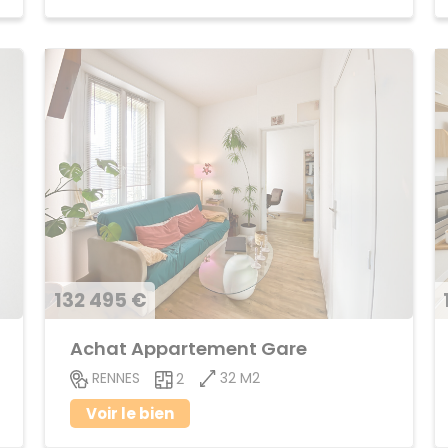
132 495 €
Achat Appartement Gare
32 M2
RENNES
2
Voir le bien