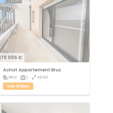
179 995 €
Achat Appartement Bruz
49 M2
BRUZ
2
Voir le bien