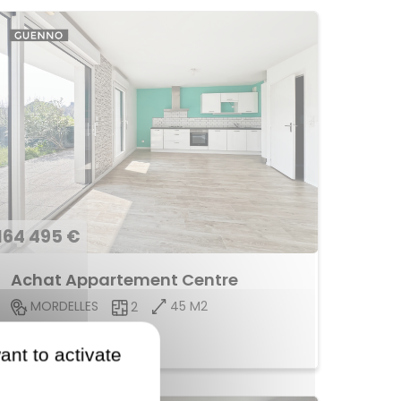
164 495 €
Achat Appartement Centre
45 M2
MORDELLES
2
Voir le bien
ant to activate