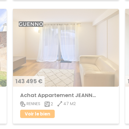
143 495 €
Achat Appartement JEANNE d'ARC - BEAULIEU
47 M2
RENNES
2
Voir le bien