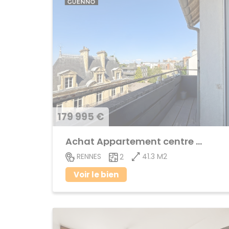
179 995 €
Achat Appartement centre ville
41.3 M2
RENNES
2
Voir le bien