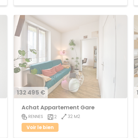
132 495 €
Achat Appartement Gare
32 M2
RENNES
2
Voir le bien