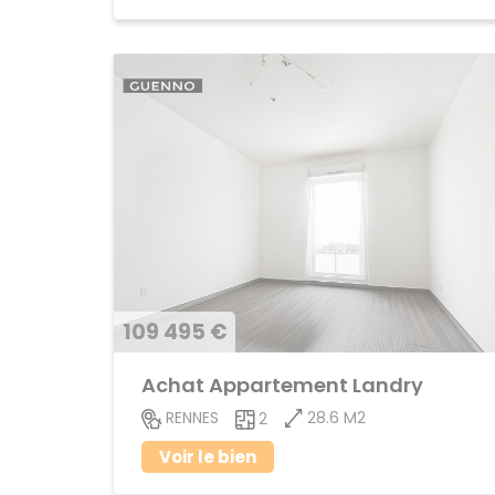
109 495 €
Achat Appartement Landry
28.6 M2
RENNES
2
Voir le bien