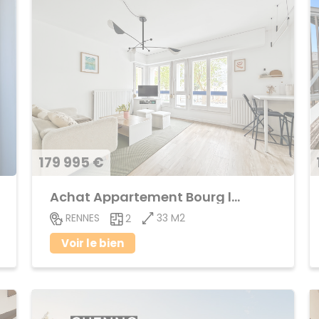
179 995 €
Achat Appartement Bourg l'Evêque
33 M2
RENNES
2
Voir le bien