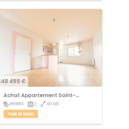
148 495 €
Achat Appartement Saint-Helier
40 M2
RENNES
2
Voir le bien