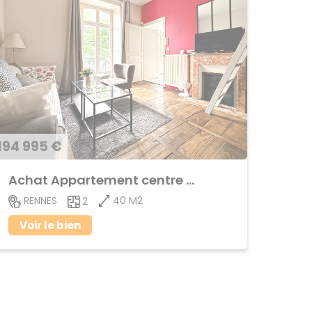
194 995 €
Achat Appartement centre ville
40 M2
RENNES
2
Voir le bien