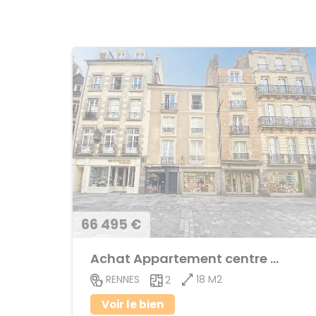
66 495 €
Achat Appartement centre ville
18 M2
RENNES
2
Voir le bien