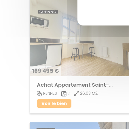
169 495 €
Achat Appartement Saint-Helier
26.03 M2
RENNES
2
Voir le bien