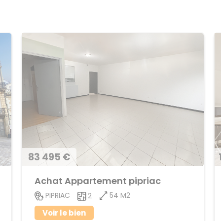
83 495 €
Achat Appartement pipriac
54 M2
PIPRIAC
2
Voir le bien