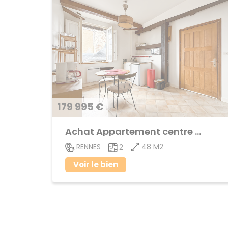
179 995 €
Achat Appartement centre ville
48 M2
RENNES
2
Voir le bien