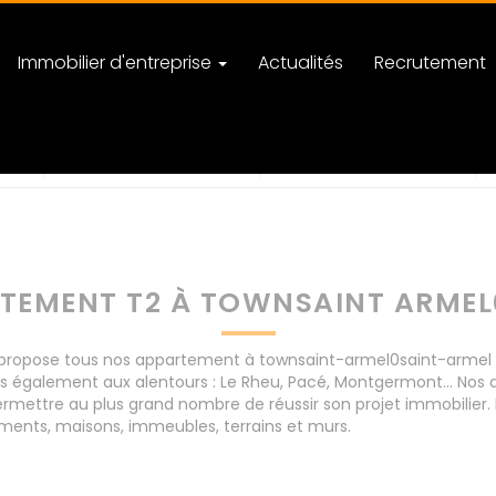
Immobilier d'entreprise
Actualités
Recrutement
el0saint-armel
nombre de pièces
TEMENT T2 À TOWNSAINT ARMEL
opose tous nos appartement à townsaint-armel0saint-armel pou
is également aux alentours : Le Rheu, Pacé, Montgermont... No
rmettre au plus grand nombre de réussir son projet immobilier. 
ents, maisons, immeubles, terrains et murs.