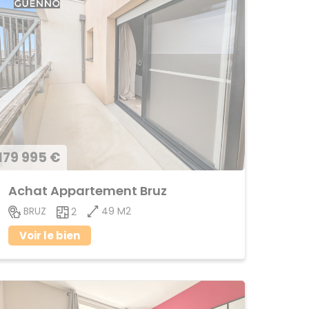
179 995 €
Achat Appartement Bruz
49 M2
BRUZ
2
Voir le bien