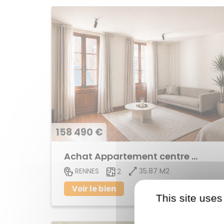
158 490 €
Achat Appartement centre ville
35.87 M2
RENNES
2
Voir le bien
This site uses