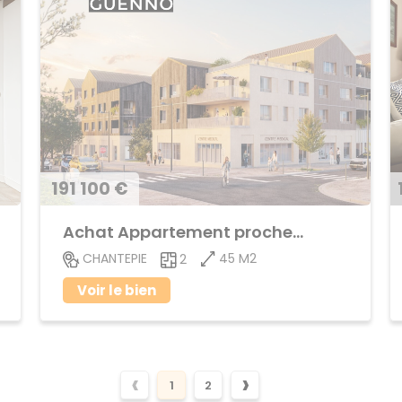
191 100 €
Achat Appartement proche centre ville
45 M2
CHANTEPIE
2
Voir le bien
‹
›
1
2