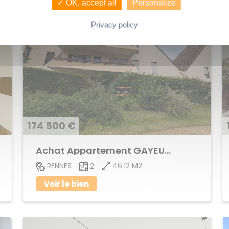
✓ OK, accept all
Personalize
Privacy policy
174 500 €
Achat Appartement GAYEULLES
46.12 M2
RENNES
2
Voir le bien