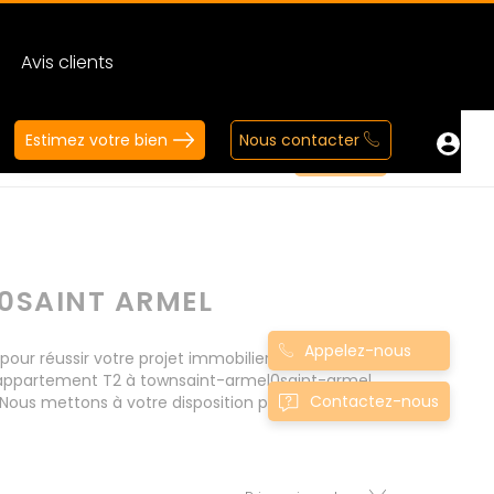
Avis clients
Estimez votre bien
Nous contacter
0SAINT ARMEL
Appelez-nous
r réussir votre projet immobilier d' achat.
s appartement T2 à townsaint-armel0saint-armel
Contactez-nous
Nous mettons à votre disposition parkings,