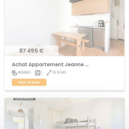
87 495 €
Achat Appartement Jeanne d'Arc
15.51 M2
RENNES
1
Voir le bien