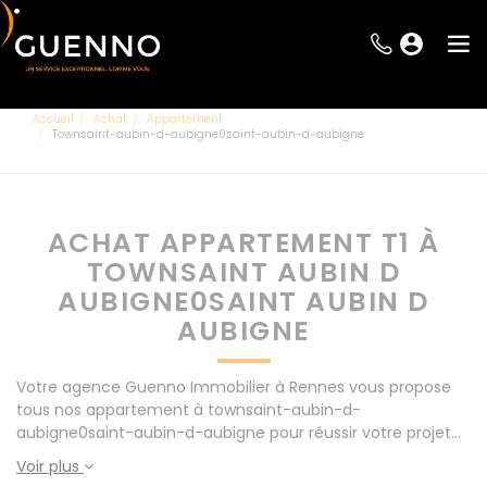
Accueil
Achat
Appartement
Townsaint-aubin-d-aubigne0saint-aubin-d-aubigne
ACHAT APPARTEMENT T1 À
TOWNSAINT AUBIN D
AUBIGNE0SAINT AUBIN D
AUBIGNE
Votre agence Guenno Immobilier à Rennes vous propose
tous nos appartement à townsaint-aubin-d-
aubigne0saint-aubin-d-aubigne pour réussir votre projet
immobilier d' achat. Consultez l'ensemble de nos offres à
Voir plus
Rennes mais également aux alentours : Le Rheu, Pacé,