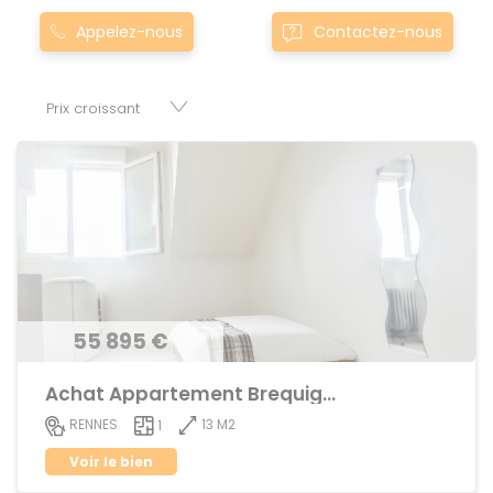
Montgermont... Nos appartement T1 à townsaint-aubin-d-
Appelez-nous
Contactez-nous
aubigne0saint-aubin-d-aubigne sont proposés au meilleur
prix du marché pour permettre au plus grand nombre de
réussir son projet immobilier. Nous mettons à votre
disposition parkings, cessions de baux, fonds de
commerces, appartements, maisons, immeubles, terrains
et murs.
55 895 €
Achat Appartement Brequigny
13 M2
RENNES
1
Voir le bien