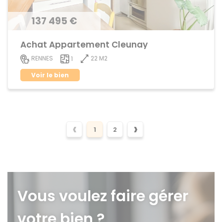
137 495 €
Achat Appartement Cleunay
22 M2
RENNES
1
Voir le bien
‹
›
1
2
Vous voulez faire gérer
votre bien ?