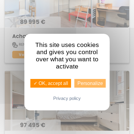
89 995 €
Achat Appartement Maurepas
This site uses cookies
20 M2
RENNES
1
and gives you control
Voir le bien
over what you want to
activate
✓ OK, accept all
Personalize
Privacy policy
97 495 €