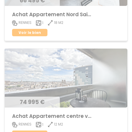
66 495 €
Achat Appartement Nord Saint-Martin
18 M2
RENNES
1
Voir le bien
74 995 €
Achat Appartement centre ville
12 M2
RENNES
1