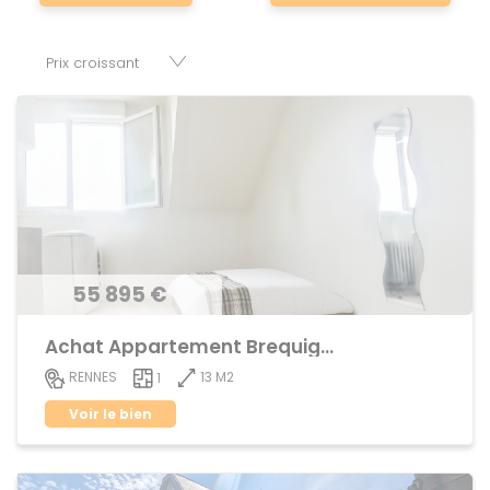
réussir son projet immobilier. Nous mettons à votre
disposition parkings, cessions de baux, fonds de
commerces, appartements, maisons, immeubles, terrains
et murs.
55 895 €
Achat Appartement Brequigny
13 M2
RENNES
1
Voir le bien