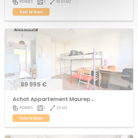
15.51 M2
RENNES
1
Voir le bien
89 995 €
Achat Appartement Maurepas
20 M2
RENNES
1
Voir le bien