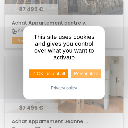
87 495 €
Achat Appartement centre ville
18.2 M2
CHATEAUGIRON
1
This site uses cookies
Voir le bien
and gives you control
over what you want to
activate
✓ OK, accept all
Personalize
Privacy policy
87 495 €
Achat Appartement Jeanne d'Arc