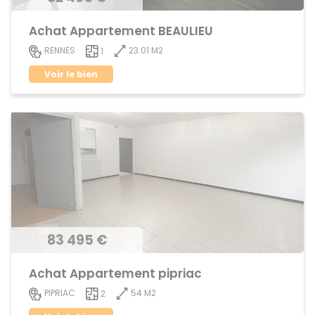
Achat Appartement BEAULIEU
23.01 M2
RENNES
1
Voir le bien
83 495 €
Achat Appartement pipriac
54 M2
PIPRIAC
2