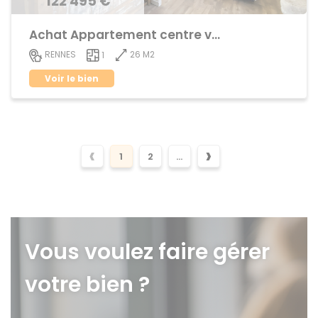
122 495 €
Achat Appartement centre ville
26 M2
RENNES
1
Voir le bien
‹
›
1
2
...
Vous voulez faire gérer
votre bien ?