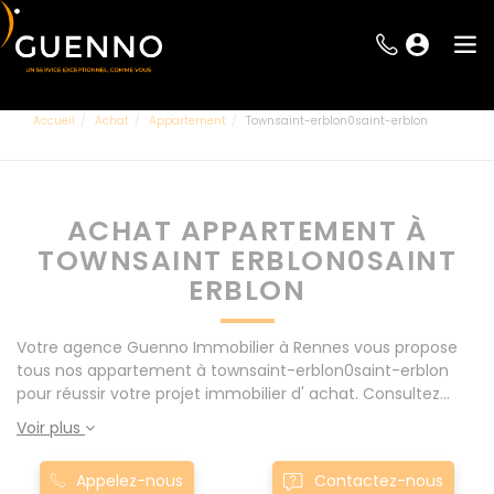
Accueil
Achat
Appartement
Townsaint-erblon0saint-erblon
ACHAT APPARTEMENT À
TOWNSAINT ERBLON0SAINT
ERBLON
Votre agence Guenno Immobilier à Rennes vous propose
tous nos appartement à townsaint-erblon0saint-erblon
pour réussir votre projet immobilier d' achat. Consultez
l'ensemble de nos offres à Rennes mais également aux
Voir plus
alentours : Le Rheu, Pacé, Montgermont... Nos appartement
à townsaint-erblon0saint-erblon sont proposés au meilleur
Appelez-nous
Contactez-nous
prix du marché pour permettre au plus grand nombre de