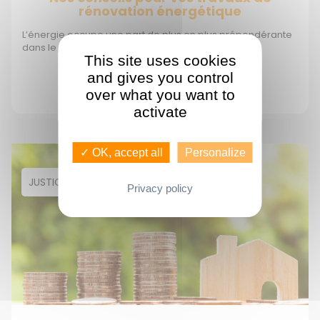
rénovation énergétique
L’énergie occupe une part de plus en plus prépondérante
dans le budget des ménages français. Les fac...
This site uses cookies
Voir plus >
and gives you control
over what you want to
activate
✓ OK, accept all
Personalize
JUSTICE
Privacy policy