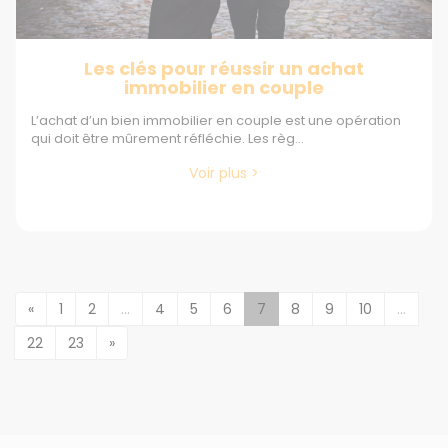
Les clés pour réussir un achat
immobilier en couple
L’achat d’un bien immobilier en couple est une opération
qui doit être mûrement réfléchie. Les règ...
Voir plus >
«
1
2
...
4
5
6
7
8
9
10
...
22
23
»