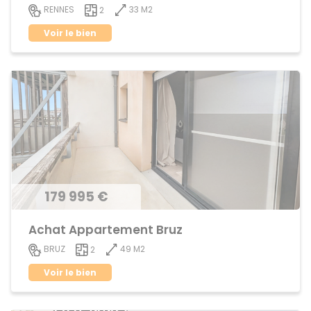
33 M2
RENNES
2
Voir le bien
179 995 €
Achat Appartement Bruz
49 M2
BRUZ
2
Voir le bien