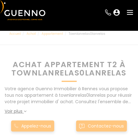
Accueil
Achat
Appartement
Townlanrelas0lanrelas
ACHAT APPARTEMENT T2 À
TOWNLANRELAS0LANRELAS
Votre agence Guenno Immobilier à Rennes vous propose
tous nos appartement à townlanrelas0lanrelas pour réussir
votre projet immobilier d' achat. Consultez l'ensemble de
nos offres à Rennes mais également aux alentours : Le
Voir plus
Rheu, Pacé, Montgermont... Nos appartement T2 à
townlanrelas0lanrelas sont proposés au meilleur prix du
Appelez-nous
Contactez-nous
marché pour permettre au plus grand nombre de réussir
son projet immobilier. Nous mettons à votre disposition