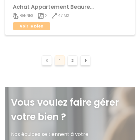
Achat Appartement Beauregard
47 M2
RENNES
2
Voir le bien
‹
›
1
2
Vous voulez faire gérer
votre bien ?
Nos équipes se tiennent à votre