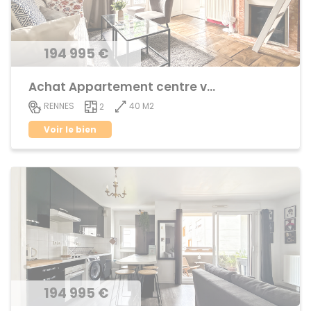
194 995 €
Achat Appartement centre ville
40 M2
RENNES
2
Voir le bien
194 995 €