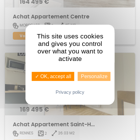
164 495 €
Achat Appartement Centre
45 M2
MORDELLES
2
This site uses cookies
Voir le bien
and gives you control
over what you want to
activate
✓ OK, accept all
Personalize
Privacy policy
169 495 €
Achat Appartement Saint-Helier
26.03 M2
RENNES
2