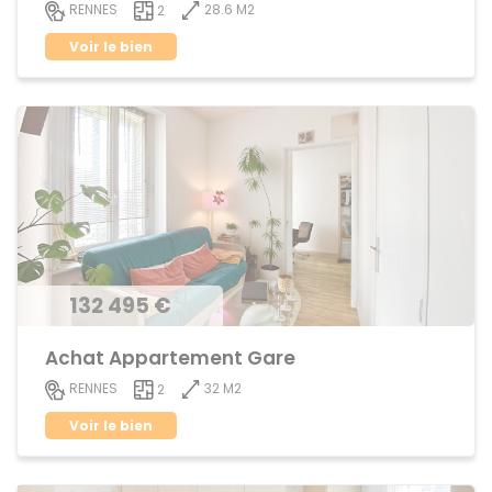
28.6 M2
RENNES
2
Voir le bien
132 495 €
Achat Appartement Gare
32 M2
RENNES
2
Voir le bien