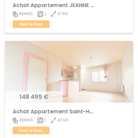
Achat Appartement JEANNE d'ARC - BEAULIEU
47 M2
RENNES
2
Voir le bien
148 495 €
Achat Appartement Saint-Helier
40 M2
RENNES
2
Voir le bien