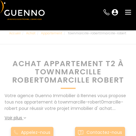
Accueil
Achat
Appartement
Townmarcille-robert0marcille-robert
ACHAT APPARTEMENT T2 À
TOWNMARCILLE
ROBERT0MARCILLE ROBERT
Votre agence Guenno Immobilier à Rennes vous propose
tous nos appartement à townmarcille-robert0marcille-
robert pour réussir votre projet immobilier d' achat.
Consultez l'ensemble de nos offres à Rennes mais
Voir plus
également aux alentours : Le Rheu, Pacé, Montgermont...
Nos appartement T2 à townmarcille-robert0marcille-
Appelez-nous
Contactez-nous
robert sont proposés au meilleur prix du marché pour