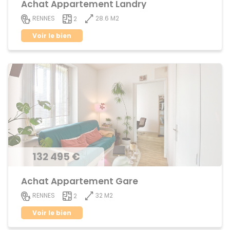
Achat Appartement Landry
28.6 M2
RENNES
2
Voir le bien
132 495 €
Achat Appartement Gare
32 M2
RENNES
2
Voir le bien