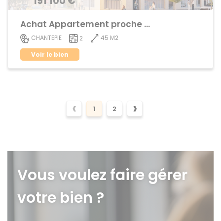
191 100 €
Achat Appartement proche centre ville
45 M2
CHANTEPIE
2
Voir le bien
‹
›
1
2
Vous voulez faire gérer
votre bien ?