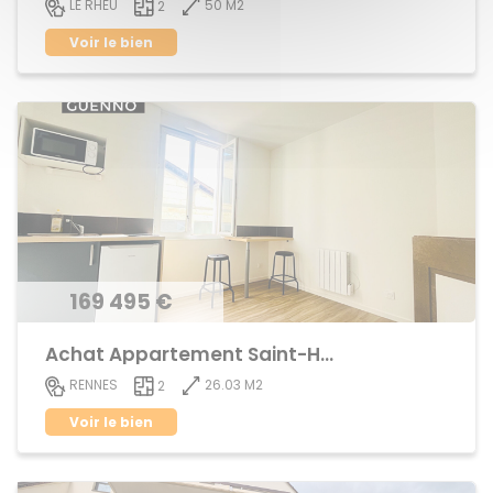
50 M2
LE RHEU
2
Voir le bien
169 495 €
Achat Appartement Saint-Helier
26.03 M2
RENNES
2
Voir le bien