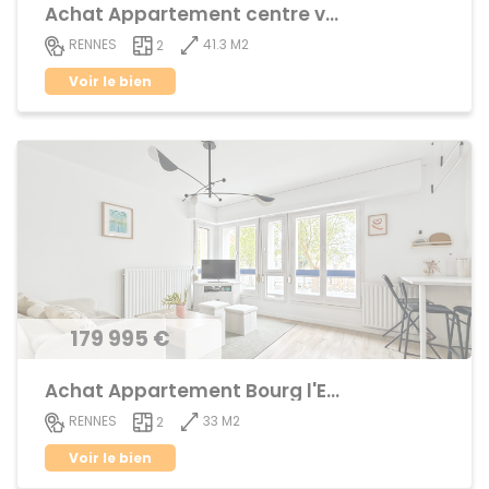
Achat Appartement centre ville
41.3 M2
RENNES
2
Voir le bien
179 995 €
Achat Appartement Bourg l'Evêque
33 M2
RENNES
2
Voir le bien