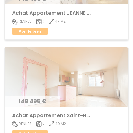
Achat Appartement JEANNE d'ARC - BEAULIEU
47 M2
RENNES
2
Voir le bien
148 495 €
Achat Appartement Saint-Helier
40 M2
RENNES
2