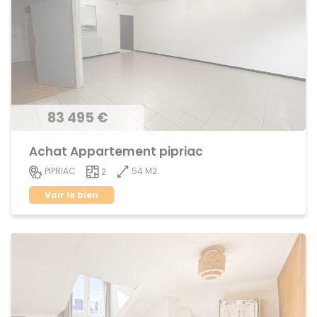
83 495 €
Achat Appartement pipriac
54 M2
PIPRIAC
2
Voir le bien