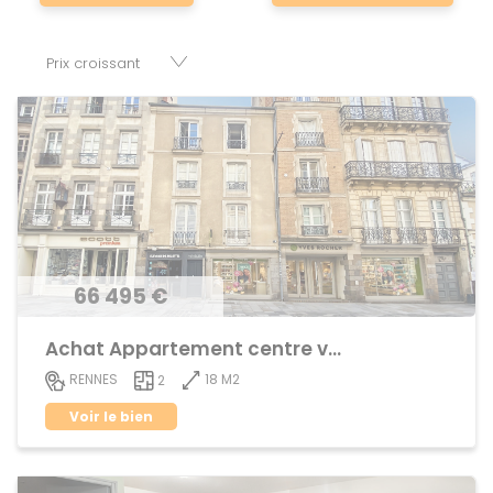
permettre au plus grand nombre de réussir son projet
immobilier. Nous mettons à votre disposition parkings,
cessions de baux, fonds de commerces, appartements,
maisons, immeubles, terrains et murs.
66 495 €
Achat Appartement centre ville
18 M2
RENNES
2
Voir le bien